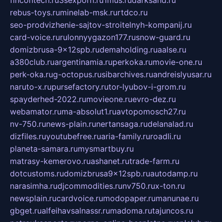
fincontech.ru
3sexporn.ru
1mus.ru
darksand.ru
rebus-toys.ru
minelab-msk.ru
rtdco.ru
seo-prodvizhenie-sajtov-stroitelnyh-kompanij.ru
card-voice.ru
rulonnyygazon177.ru
snow-guard.ru
domizbrusa-9x12spb.ru
demaholding.ru
aalse.ru
a380club.ru
argentinamia.ru
perkoka.ru
movie-one.ru
perk-oka.ru
g-octopus.ru
sibarchives.ru
andreislyusar.ru
naruto-x.ru
pursefactory.ru
tor-lyubov-i-grom.ru
spayderhed-2022.ru
movieone.ru
evro-dez.ru
webamator.ru
ma-absolut1.ru
avtopomosch27.ru
nv-750.ru
news-plain.ru
nertansaga.ru
delanalad.ru
dizfiles.ru
youtubefree.ru
aria-family.ru
roadli.ru
planeta-samara.ru
mysmartbuy.ru
matrasy-kemerovo.ru
ashanet.ru
trade-farm.ru
dotcustoms.ru
domizbrusa9x12spb.ru
autodamp.ru
narasimha.ru
djcommodities.ru
nv750.ru
x-ton.ru
newsplain.ru
cardvoice.ru
modopaper.ru
manunae.ru
gbget.ru
alfeihavsalnassr.ru
madoma.ru
tajuncos.ru