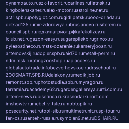
dynamoauto.ru
szk-favorit.ru
carlines.ru
flatnsk.ru
kingbolenskaner.ru
alex-motor.ru
astroline.net.ru
act1.spb.ru
polyglot.com.ru
gidlipetsk.ru
ooo-driada.ru
detsad125.ru
mir-zdoroviya.ru
bruslanovo.ru
siterem.ru
council.spb.ru
лодкипатриот.рф
kafekolizey.ru
iclub.net.ru
gazon-easy.ru
sugarepilekb.ru
grinox.ru
pylesostineco.ru
msts-ozarenie.ru
kameryjooan.ru
artemovskij.ru
dopler.spb.ru
aid70.ru
metall-perm.ru
ndm.msk.ru
ratingzooshop.ru
apiaccess.ru
globalautotrade.info
bezverhovskoe.ru
drsschool.ru
ZOOSMART.SPB.RU
dalakony.ru
medikijob.ru
remontt.spb.ru
photostudia.spb.ru
myragon.ru
terramia.ru
academy62.ru
gardengallereya.ru
rti.com.ru
artem-news.ru
biserinca.ru
krasnodarkurort.com
imshowtv.ru
mebel-v-tule.ru
mobtopik.ru
pcsecurity.net.ru
tool-sib.ru
multimetrunit.ru
sp-tour.ru
fan-cs.ru
santeh-russia.ru
symbian9.net.ru
DSHAIR.RU
tmmotors.spb.ru
xjocuricopii.com
musavtomat.msk.ru