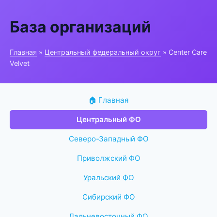
База организаций
Главная
»
Центральный федеральный округ
» Center Care
Velvet
🏠 Главная
Центральный ФО
Северо-Западный ФО
Приволжский ФО
Уральский ФО
Сибирский ФО
Дальневосточный ФО