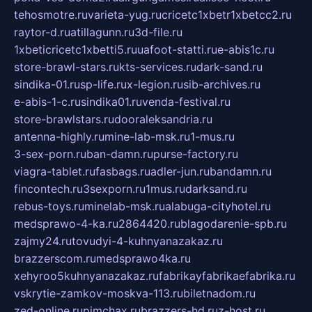
tehosmotre.ru
varieta-yug.ru
cricetc1xbetr1xbetcc2.ru
raytor-d.ru
atillagunn.ru
3d-file.ru
1xbeticricetc1xbetti5.ru
uafoot-statti.ru
e-abis1c.ru
store-brawl-stars.ru
kts-services.ru
dark-sand.ru
sindika-01.ru
sp-life.ru
x-legion.ru
sib-archives.ru
e-abis-1-c.ru
sindika01.ru
venda-festival.ru
store-brawlstars.ru
dooraleksandria.ru
antenna-highly.ru
mine-lab-msk.ru
1-mus.ru
3-sex-porn.ru
ban-damn.ru
purse-factory.ru
viagra-tablet.ru
fasbags.ru
adler-jun.ru
bandamn.ru
fincontech.ru
3sexporn.ru
1mus.ru
darksand.ru
rebus-toys.ru
minelab-msk.ru
alabuga-cityhotel.ru
medsprawo-4-ka.ru
2864420.ru
blagodarenie-spb.ru
zajmy24.ru
tovudyi-4-kuhnyanazakaz.ru
brazzerscom.ru
medsprawo4ka.ru
xehyroo5kuhnyanazakaz.ru
fabrikayfabrikaefabrika.ru
vskrytie-zamkov-moskva-113.ru
biletnadom.ru
zed-online.ru
pimchax.ru
brazzers-hd.ru
z-host.ru