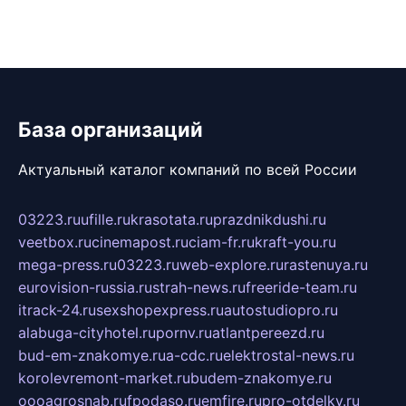
База организаций
Актуальный каталог компаний по всей России
03223.ru
ufille.ru
krasotata.ru
prazdnikdushi.ru
veetbox.ru
cinemapost.ru
ciam-fr.ru
kraft-you.ru
mega-press.ru
03223.ru
web-explore.ru
rastenuya.ru
eurovision-russia.ru
strah-news.ru
freeride-team.ru
itrack-24.ru
sexshopexpress.ru
autostudiopro.ru
alabuga-cityhotel.ru
pornv.ru
atlantpereezd.ru
bud-em-znakomye.ru
a-cdc.ru
elektrostal-news.ru
korolevremont-market.ru
budem-znakomye.ru
oooagrosnab.ru
fpodaso.ru
emfire.ru
pro-otdelky.ru