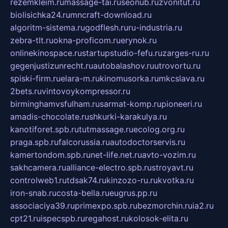
rezemkleim.ru
massage-tai.ru
seonub.ru
zvonitut.ru
biolisichka24.ru
mncraft-download.ru
algoritm-sistema.ru
godflesh.ru
ru-industria.ru
zebra-tlt.ru
okna-proficom.ru
erynok.ru
onlinekinospace.ru
startupstudio-fefu.ru
zarges-ru.ru
gegenjustizunrecht.ru
autobalashov.ru
utrovortu.ru
spiski-firm.ru
elara-m.ru
kinomusorka.ru
mkcslava.ru
2bets.ru
vintovoykompressor.ru
birminghamvsfulham.ru
sarmat-komp.ru
pioneeri.ru
amadis-chocolate.ru
shkurki-karakulya.ru
kanotiforet.spb.ru
tutmassage.ru
ecolog.org.ru
praga.spb.ru
falcorussia.ru
autodoctorservis.ru
kamertondom.spb.ru
net-life.net.ru
avto-vozim.ru
sakhcamera.ru
alliance-electro.spb.ru
stroyavt.ru
controlweb1.ru
tdsak74.ru
kinzozo-ru.ru
kvotka.ru
iron-snab.ru
costa-bella.ru
eugrus.pp.ru
associaciya39.ru
primexpo.spb.ru
bezmorchin.ru
ia2.ru
cpt21.ru
ispecspb.ru
regahost.ru
kolosok-elita.ru