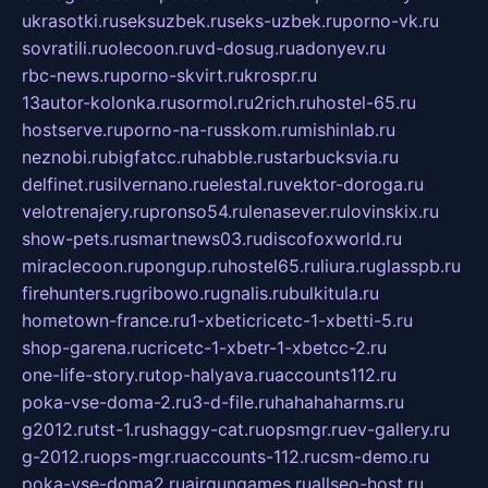
ukrasotki.ru
seksuzbek.ru
seks-uzbek.ru
porno-vk.ru
sovratili.ru
olecoon.ru
vd-dosug.ru
adonyev.ru
rbc-news.ru
porno-skvirt.ru
krospr.ru
13autor-kolonka.ru
sormol.ru
2rich.ru
hostel-65.ru
hostserve.ru
porno-na-russkom.ru
mishinlab.ru
neznobi.ru
bigfatcc.ru
habble.ru
starbucksvia.ru
delfinet.ru
silvernano.ru
elestal.ru
vektor-doroga.ru
velotrenajery.ru
pronso54.ru
lenasever.ru
lovinskix.ru
show-pets.ru
smartnews03.ru
discofoxworld.ru
miraclecoon.ru
pongup.ru
hostel65.ru
liura.ru
glasspb.ru
firehunters.ru
gribowo.ru
gnalis.ru
bulkitula.ru
hometown-france.ru
1-xbeticricetc-1-xbetti-5.ru
shop-garena.ru
cricetc-1-xbetr-1-xbetcc-2.ru
one-life-story.ru
top-halyava.ru
accounts112.ru
poka-vse-doma-2.ru
3-d-file.ru
hahahaharms.ru
g2012.ru
tst-1.ru
shaggy-cat.ru
opsmgr.ru
ev-gallery.ru
g-2012.ru
ops-mgr.ru
accounts-112.ru
csm-demo.ru
poka-vse-doma2.ru
airgungames.ru
allseo-host.ru