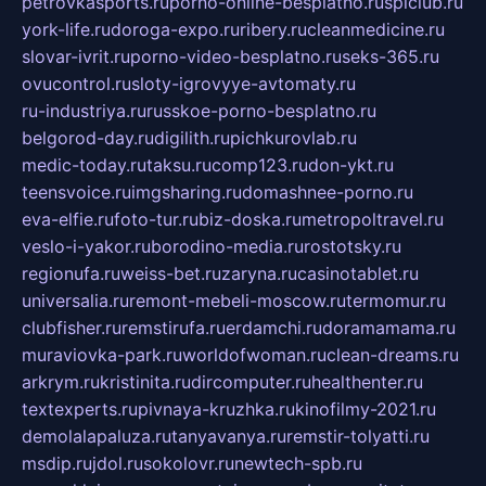
petrovkasports.ru
porno-online-besplatno.ru
splclub.ru
york-life.ru
doroga-expo.ru
ribery.ru
cleanmedicine.ru
slovar-ivrit.ru
porno-video-besplatno.ru
seks-365.ru
ovucontrol.ru
sloty-igrovyye-avtomaty.ru
ru-industriya.ru
russkoe-porno-besplatno.ru
belgorod-day.ru
digilith.ru
pichkurovlab.ru
medic-today.ru
taksu.ru
comp123.ru
don-ykt.ru
teensvoice.ru
imgsharing.ru
domashnee-porno.ru
eva-elfie.ru
foto-tur.ru
biz-doska.ru
metropoltravel.ru
veslo-i-yakor.ru
borodino-media.ru
rostotsky.ru
regionufa.ru
weiss-bet.ru
zaryna.ru
casinotablet.ru
universalia.ru
remont-mebeli-moscow.ru
termomur.ru
clubfisher.ru
remstirufa.ru
erdamchi.ru
doramamama.ru
muraviovka-park.ru
worldofwoman.ru
clean-dreams.ru
arkrym.ru
kristinita.ru
dircomputer.ru
healthenter.ru
textexperts.ru
pivnaya-kruzhka.ru
kinofilmy-2021.ru
demolalapaluza.ru
tanyavanya.ru
remstir-tolyatti.ru
msdip.ru
jdol.ru
sokolovr.ru
newtech-spb.ru