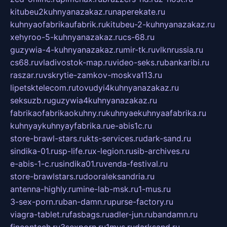
kitubeu2kuhnyanazakaz.ru
naperekate.ru
kuhnyaofabrikaufabrik.ru
kitubeu-2-kuhnyanazakaz.ru
xehyroo-5-kuhnyanazakaz.ru
cs-68.ru
guzywia-4-kuhnyanazakaz.ru
mir-tk.ru
vlknrussia.ru
cs68.ru
vladivostok-map.ru
video-seks.ru
bankaribi.ru
raszar.ru
vskrytie-zamkov-moskva113.ru
lipetsktelecom.ru
tovudyi4kuhnyanazakaz.ru
seksuzb.ru
guzywia4kuhnyanazakaz.ru
fabrikaofabrikaokuhny.ru
kuhnyaekuhnyaafabrika.ru
kuhnyaykuhnyayfabrika.ru
e-abis1c.ru
store-brawl-stars.ru
kts-services.ru
dark-sand.ru
sindika-01.ru
sp-life.ru
x-legion.ru
sib-archives.ru
e-abis-1-c.ru
sindika01.ru
venda-festival.ru
store-brawlstars.ru
dooraleksandria.ru
antenna-highly.ru
mine-lab-msk.ru
1-mus.ru
3-sex-porn.ru
ban-damn.ru
purse-factory.ru
viagra-tablet.ru
fasbags.ru
adler-jun.ru
bandamn.ru