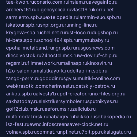
tae-kwon.ru
consrio.com.ru
insiam.ru
avegainfo.ru
archery161.ru
bigencyclica.ru
vlast16.ru
korru.net
sarmiento.spb.su
extelopedia.ru
lammin-suo.spb.ru
iskatour.spb.ru
snpi.org.ru
running-line.ru
krygeva-spa.ru
chel.net.ru
rust-loco.ru
dugshop.ru
hl-beta.spb.ru
school494.spb.ru
mymubaby.ru
epoha-metalband.ru
ngr.spb.ru
rusgosnews.com
dieselvostok.ru
24hostel.msk.ru
w-dev.ru
f-ship.ru
regsmi.ru
filmnetwork.ru
malinasp.ru
kinosvin.ru
h2o-salon.ru
malutkayork.ru
deltaprim.spb.ru
tango-perm.ru
gooddir.ru
sgv.su
multiki-online.com
webkrasotki.com
cherinvest.ru
detskiy-ostrov.ru
ankou.spb.ru
alvesta1.ru
pdf-creator.ru
nix-files.org.ru
sakhatoday.ru
elektrikersymboler.ru
sputnikyes.ru
golf2club.msk.ru
aeforums.ru
zallclub.ru
multimodal.msk.ru
habaigry.ru
haikko.ru
sobakopedia.ru
isz-fest.ru
ewnc.info
screensaver-clock.net.ru
volnav.spb.ru
comnat.ru
npf.net.ru
7bit.pp.ru
kalugatur.ru