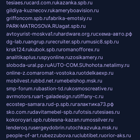
tesiaes.ru
card.com.ru
kazanka.spb.ru
gildiya-kuznecov.ru
kameryboavision.ru
griffoncom.spb.ru
fabrika-emotsiy.ru
PARK-MATROSOVA.RU
agat.spb.ru
avtoyurist-moskva1.ru
hardware.org.ru
схема-авто.рф
dg-lab.ru
angrup.ru
recruiter.spb.ru
music8.spb.ru
krsk124.ru
kubok.spb.ru
romanofforex.ru
analitikaplus.ru
spyonline.ru
zosikamery.ru
sloboda-ural.pp.ru
AUTO-COM.SU
hohota.net
alimy.ru
online-z.com
aromat-vostoka.ru
otdelkaexp.ru
mobilvest.ru
bbd.net.ru
mebelshop.msk.ru
smp-forum.ru
bastion-td.ru
kosmoscreative.ru
avrmotors.ru
art-galadesign.ru
tiffany-c.ru
ecostep-samara.ru
d-p.spb.ru
галактика73.рф
sko.com.ru
davitamebel-spb.ru
fotsis.ru
tesiaes.ru
kokoroyari.spb.ru
blesna-kazan.ru
mossilver.ru
lenderoq.ru
sergeydobrin.ru
tochkazvuka.msk.ru
people-of-art.ru
bezzubova.ru
clubtibet.ru
orior-aks.ru