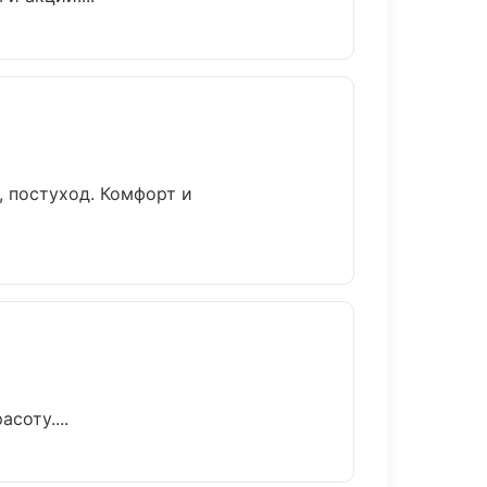
, постуход. Комфорт и
соту....