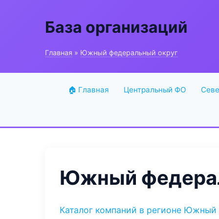
База организаций
Главная
»
Южный федеральный округ
🏠 Главная
Центральный ФО
Севе
Южный федерал
Каталог компаний в регионе Южный 