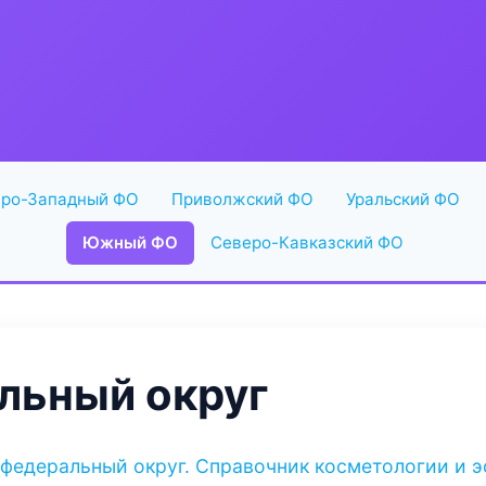
ро-Западный ФО
Приволжский ФО
Уральский ФО
Южный ФО
Северо-Кавказский ФО
ьный округ
федеральный округ. Справочник косметологии и 