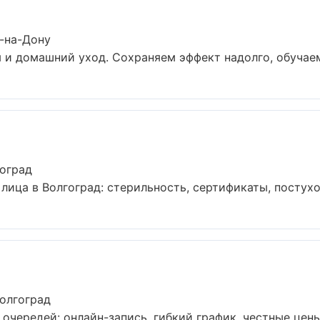
-на-Дону
и домашний уход. Сохраняем эффект надолго, обучаем 
гоград
ица в Волгоград: стерильность, сертификаты, постухо
олгоград
очередей: онлайн-запись, гибкий график, честные цены 