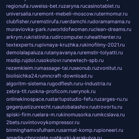
regionufa.ru
weiss-bet.ru
zaryna.ru
casinotablet.ru
universalia.ru
remont-mebeli-moscow.ru
termomur.ru
clubfisher.ru
remstirufa.ru
erdamchi.ru
doramamama.ru
muraviovka-park.ru
worldofwoman.ru
clean-dreams.ru
arkrym.ru
kristinita.ru
dircomputer.ru
healthenter.ru
textexperts.ru
pivnaya-kruzhka.ru
kinofilmy-2021.ru
demolalapaluza.ru
tanyavanya.ru
remstir-tolyatti.ru
msdip.ru
jdol.ru
sokolovr.ru
newtech-spb.ru
rezemkleim.ru
massage-tai.ru
seonub.ru
zvonitut.ru
biolisichka24.ru
mncraft-download.ru
algoritm-sistema.ru
godflesh.ru
ru-industria.ru
zebra-tlt.ru
okna-proficom.ru
erynok.ru
onlinekinospace.ru
startupstudio-fefu.ru
zarges-ru.ru
gegenjustizunrecht.ru
autobalashov.ru
utrovortu.ru
spiski-firm.ru
elara-m.ru
kinomusorka.ru
mkcslava.ru
2bets.ru
vintovoykompressor.ru
birminghamvsfulham.ru
sarmat-komp.ru
pioneeri.ru
amadis-chocolate.ru
shkurki-karakulya.ru