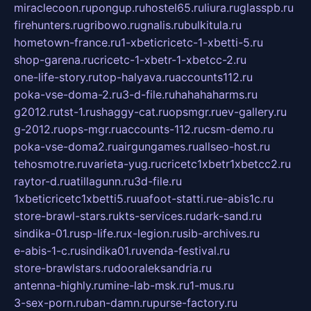
miraclecoon.ru
pongup.ru
hostel65.ru
liura.ru
glasspb.ru
firehunters.ru
gribowo.ru
gnalis.ru
bulkitula.ru
hometown-france.ru
1-xbeticricetc-1-xbetti-5.ru
shop-garena.ru
cricetc-1-xbetr-1-xbetcc-2.ru
one-life-story.ru
top-halyava.ru
accounts112.ru
poka-vse-doma-2.ru
3-d-file.ru
hahahaharms.ru
g2012.ru
tst-1.ru
shaggy-cat.ru
opsmgr.ru
ev-gallery.ru
g-2012.ru
ops-mgr.ru
accounts-112.ru
csm-demo.ru
poka-vse-doma2.ru
airgungames.ru
allseo-host.ru
tehosmotre.ru
varieta-yug.ru
cricetc1xbetr1xbetcc2.ru
raytor-d.ru
atillagunn.ru
3d-file.ru
1xbeticricetc1xbetti5.ru
uafoot-statti.ru
e-abis1c.ru
store-brawl-stars.ru
kts-services.ru
dark-sand.ru
sindika-01.ru
sp-life.ru
x-legion.ru
sib-archives.ru
e-abis-1-c.ru
sindika01.ru
venda-festival.ru
store-brawlstars.ru
dooraleksandria.ru
antenna-highly.ru
mine-lab-msk.ru
1-mus.ru
3-sex-porn.ru
ban-damn.ru
purse-factory.ru