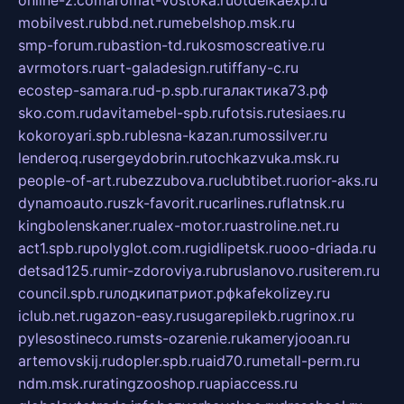
mobilvest.ru
bbd.net.ru
mebelshop.msk.ru
smp-forum.ru
bastion-td.ru
kosmoscreative.ru
avrmotors.ru
art-galadesign.ru
tiffany-c.ru
ecostep-samara.ru
d-p.spb.ru
галактика73.рф
sko.com.ru
davitamebel-spb.ru
fotsis.ru
tesiaes.ru
kokoroyari.spb.ru
blesna-kazan.ru
mossilver.ru
lenderoq.ru
sergeydobrin.ru
tochkazvuka.msk.ru
people-of-art.ru
bezzubova.ru
clubtibet.ru
orior-aks.ru
dynamoauto.ru
szk-favorit.ru
carlines.ru
flatnsk.ru
kingbolenskaner.ru
alex-motor.ru
astroline.net.ru
act1.spb.ru
polyglot.com.ru
gidlipetsk.ru
ooo-driada.ru
detsad125.ru
mir-zdoroviya.ru
bruslanovo.ru
siterem.ru
council.spb.ru
лодкипатриот.рф
kafekolizey.ru
iclub.net.ru
gazon-easy.ru
sugarepilekb.ru
grinox.ru
pylesostineco.ru
msts-ozarenie.ru
kameryjooan.ru
artemovskij.ru
dopler.spb.ru
aid70.ru
metall-perm.ru
ndm.msk.ru
ratingzooshop.ru
apiaccess.ru