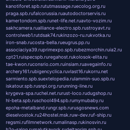
kanotiforet.spb.ru
tutmassage.ru
ecolog.org.ru
praga.spb.ru
falcorussia.ru
autodoctorservis.ru
kamertondom.spb.ru
net-life.net.ru
avto-vozim.ru
sakhcamera.ru
alliance-electro.spb.ru
stroyavt.ru
controlweb1.ru
tdsak74.ru
kinzozo-ru.ru
kvotka.ru
iron-snab.ru
costa-bella.ru
eugrus.pp.ru
associaciya39.ru
primexpo.spb.ru
bezmorchin.ru
ia2.ru
cpt21.ru
ispecspb.ru
regahost.ru
kolosok-elita.ru
tae-kwon.ru
consrio.com.ru
insiam.ru
avegainfo.ru
archery161.ru
bigencyclica.ru
vlast16.ru
korru.net
sarmiento.spb.su
extelopedia.ru
lammin-suo.spb.ru
iskatour.spb.ru
snpi.org.ru
running-line.ru
krygeva-spa.ru
chel.net.ru
rust-loco.ru
dugshop.ru
hl-beta.spb.ru
school494.spb.ru
mymubaby.ru
epoha-metalband.ru
ngr.spb.ru
rusgosnews.com
dieselvostok.ru
24hostel.msk.ru
w-dev.ru
f-ship.ru
regsmi.ru
filmnetwork.ru
malinasp.ru
kinosvin.ru
h2o-salon.ru
malutkayork.ru
deltaprim.spb.ru