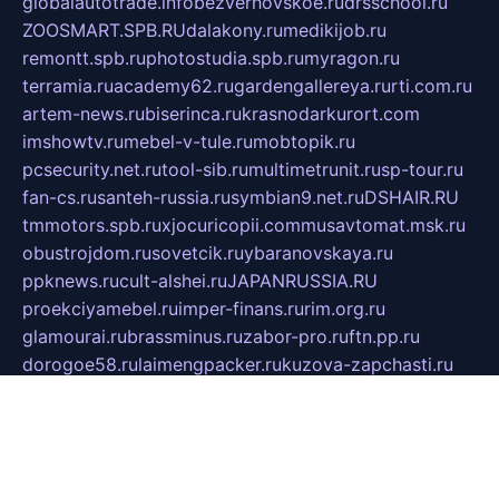
globalautotrade.info
bezverhovskoe.ru
drsschool.ru
ZOOSMART.SPB.RU
dalakony.ru
medikijob.ru
remontt.spb.ru
photostudia.spb.ru
myragon.ru
terramia.ru
academy62.ru
gardengallereya.ru
rti.com.ru
artem-news.ru
biserinca.ru
krasnodarkurort.com
imshowtv.ru
mebel-v-tule.ru
mobtopik.ru
pcsecurity.net.ru
tool-sib.ru
multimetrunit.ru
sp-tour.ru
fan-cs.ru
santeh-russia.ru
symbian9.net.ru
DSHAIR.RU
tmmotors.spb.ru
xjocuricopii.com
musavtomat.msk.ru
obustrojdom.ru
sovetcik.ru
ybaranovskaya.ru
ppknews.ru
cult-alshei.ru
JAPANRUSSIA.RU
proekciyamebel.ru
imper-finans.ru
rim.org.ru
glamourai.ru
brassminus.ru
zabor-pro.ru
ftn.pp.ru
dorogoe58.ru
laimengpacker.ru
kuzova-zapchasti.ru
sageerp.ru
taxodrom.ru
dsrazvitie.ru
hardcity.net.ru
ratinghomegames.ru
topservice25.ru
gubernyan.ru
gtglasslined.ru
ii4.ru
tssport.spb.ru
andorra24.com
blackwallstreet.ru
oboimos.ru
optim-doors.com.ru