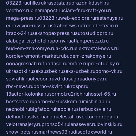
03223.ru
ufille.ru
krasotata.ru
prazdnikdushi.ru
veetbox.ru
cinemapost.ru
ciam-fr.ru
kraft-you.ru
mega-press.ru
03223.ru
web-explore.ru
rastenuya.ru
eurovision-russia.ru
strah-news.ru
freeride-team.ru
itrack-24.ru
sexshopexpress.ru
autostudiopro.ru
alabuga-cityhotel.ru
pornv.ru
atlantpereezd.ru
bud-em-znakomye.ru
a-cdc.ru
elektrostal-news.ru
korolevremont-market.ru
budem-znakomye.ru
oooagrosnab.ru
fpodaso.ru
emfire.ru
pro-otdelky.ru
ukrasotki.ru
seksuzbek.ru
seks-uzbek.ru
porno-vk.ru
sovratili.ru
olecoon.ru
vd-dosug.ru
adonyev.ru
rbc-news.ru
porno-skvirt.ru
krospr.ru
13autor-kolonka.ru
sormol.ru
2rich.ru
hostel-65.ru
hostserve.ru
porno-na-russkom.ru
mishinlab.ru
neznobi.ru
bigfatcc.ru
habble.ru
starbucksvia.ru
delfinet.ru
silvernano.ru
elestal.ru
vektor-doroga.ru
velotrenajery.ru
pronso54.ru
lenasever.ru
lovinskix.ru
show-pets.ru
smartnews03.ru
discofoxworld.ru