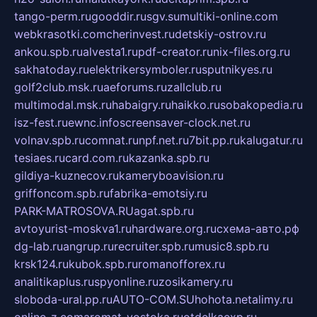
tango-perm.ru
gooddir.ru
sgv.su
multiki-online.com
webkrasotki.com
cherinvest.ru
detskiy-ostrov.ru
ankou.spb.ru
alvesta1.ru
pdf-creator.ru
nix-files.org.ru
sakhatoday.ru
elektrikersymboler.ru
sputnikyes.ru
golf2club.msk.ru
aeforums.ru
zallclub.ru
multimodal.msk.ru
habaigry.ru
haikko.ru
sobakopedia.ru
isz-fest.ru
ewnc.info
screensaver-clock.net.ru
volnav.spb.ru
comnat.ru
npf.net.ru
7bit.pp.ru
kalugatur.ru
tesiaes.ru
card.com.ru
kazanka.spb.ru
gildiya-kuznecov.ru
kameryboavision.ru
griffoncom.spb.ru
fabrika-emotsiy.ru
PARK-MATROSOVA.RU
agat.spb.ru
avtoyurist-moskva1.ru
hardware.org.ru
схема-авто.рф
dg-lab.ru
angrup.ru
recruiter.spb.ru
music8.spb.ru
krsk124.ru
kubok.spb.ru
romanofforex.ru
analitikaplus.ru
spyonline.ru
zosikamery.ru
sloboda-ural.pp.ru
AUTO-COM.SU
hohota.net
alimy.ru
online-z.com
aromat-vostoka.ru
otdelkaexp.ru