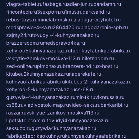
viagra-tablet.ru
fasbags.ru
adler-jun.ru
bandamn.ru
fincontech.ru
3sexporn.ru
1mus.ru
darksand.ru
rebus-toys.ru
minelab-msk.ru
alabuga-cityhotel.ru
medsprawo-4-ka.ru
2864420.ru
blagodarenie-spb.ru
zajmy24.ru
tovudyi-4-kuhnyanazakaz.ru
brazzerscom.ru
medsprawo4ka.ru
xehyroo5kuhnyanazakaz.ru
fabrikayfabrikaefabrika.ru
vskrytie-zamkov-moskva-113.ru
biletnadom.ru
zed-online.ru
pimchax.ru
brazzers-hd.ru
z-host.ru
kitubeu2kuhnyanazakaz.ru
naperekate.ru
kuhnyaofabrikaufabrik.ru
kitubeu-2-kuhnyanazakaz.ru
xehyroo-5-kuhnyanazakaz.ru
cs-68.ru
guzywia-4-kuhnyanazakaz.ru
mir-tk.ru
vlknrussia.ru
cs68.ru
vladivostok-map.ru
video-seks.ru
bankaribi.ru
raszar.ru
vskrytie-zamkov-moskva113.ru
lipetsktelecom.ru
tovudyi4kuhnyanazakaz.ru
seksuzb.ru
guzywia4kuhnyanazakaz.ru
fabrikaofabrikaokuhny.ru
kuhnyaekuhnyaafabrika.ru