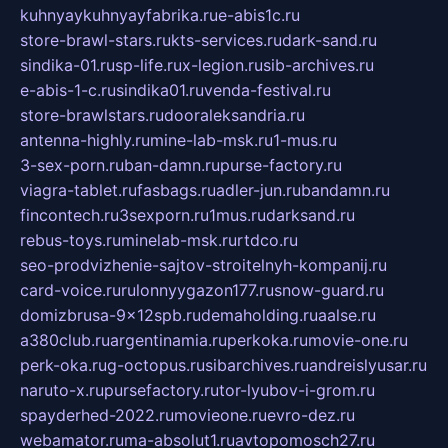
kuhnyaykuhnyayfabrika.ru
e-abis1c.ru
store-brawl-stars.ru
kts-services.ru
dark-sand.ru
sindika-01.ru
sp-life.ru
x-legion.ru
sib-archives.ru
e-abis-1-c.ru
sindika01.ru
venda-festival.ru
store-brawlstars.ru
dooraleksandria.ru
antenna-highly.ru
mine-lab-msk.ru
1-mus.ru
3-sex-porn.ru
ban-damn.ru
purse-factory.ru
viagra-tablet.ru
fasbags.ru
adler-jun.ru
bandamn.ru
fincontech.ru
3sexporn.ru
1mus.ru
darksand.ru
rebus-toys.ru
minelab-msk.ru
rtdco.ru
seo-prodvizhenie-sajtov-stroitelnyh-kompanij.ru
card-voice.ru
rulonnyygazon177.ru
snow-guard.ru
domizbrusa-9x12spb.ru
demaholding.ru
aalse.ru
a380club.ru
argentinamia.ru
perkoka.ru
movie-one.ru
perk-oka.ru
g-octopus.ru
sibarchives.ru
andreislyusar.ru
naruto-x.ru
pursefactory.ru
tor-lyubov-i-grom.ru
spayderhed-2022.ru
movieone.ru
evro-dez.ru
webamator.ru
ma-absolut1.ru
avtopomosch27.ru