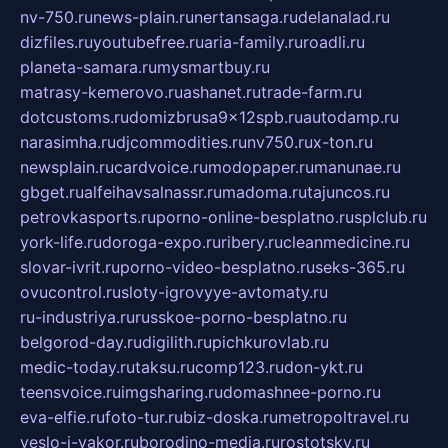
nv-750.ru
news-plain.ru
nertansaga.ru
delanalad.ru
dizfiles.ru
youtubefree.ru
aria-family.ru
roadli.ru
planeta-samara.ru
mysmartbuy.ru
matrasy-kemerovo.ru
ashanet.ru
trade-farm.ru
dotcustoms.ru
domizbrusa9x12spb.ru
autodamp.ru
narasimha.ru
djcommodities.ru
nv750.ru
x-ton.ru
newsplain.ru
cardvoice.ru
modopaper.ru
manunae.ru
gbget.ru
alfeihavsalnassr.ru
madoma.ru
tajuncos.ru
petrovkasports.ru
porno-online-besplatno.ru
splclub.ru
york-life.ru
doroga-expo.ru
ribery.ru
cleanmedicine.ru
slovar-ivrit.ru
porno-video-besplatno.ru
seks-365.ru
ovucontrol.ru
sloty-igrovyye-avtomaty.ru
ru-industriya.ru
russkoe-porno-besplatno.ru
belgorod-day.ru
digilith.ru
pichkurovlab.ru
medic-today.ru
taksu.ru
comp123.ru
don-ykt.ru
teensvoice.ru
imgsharing.ru
domashnee-porno.ru
eva-elfie.ru
foto-tur.ru
biz-doska.ru
metropoltravel.ru
veslo-i-yakor.ru
borodino-media.ru
rostotsky.ru