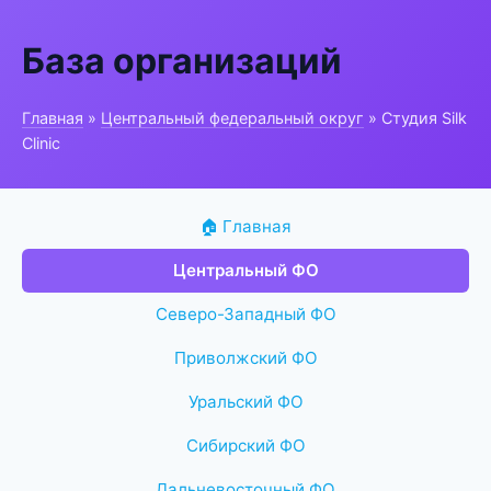
База организаций
Главная
»
Центральный федеральный округ
» Студия Silk
Clinic
🏠 Главная
Центральный ФО
Северо-Западный ФО
Приволжский ФО
Уральский ФО
Сибирский ФО
Дальневосточный ФО