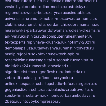
eva-elfie.ru
foto-tur.ru
biz-doska.ru
metropoltravel.ru
veslo-i-yakor.ru
borodino-media.ru
rostotsky.ru
regionufa.ru
weiss-bet.ru
zaryna.ru
casinotablet.ru
universalia.ru
remont-mebeli-moscow.ru
termomur.ru
clubfisher.ru
remstirufa.ru
erdamchi.ru
doramamama.ru
muraviovka-park.ru
worldofwoman.ru
clean-dreams.ru
arkrym.ru
kristinita.ru
dircomputer.ru
healthenter.ru
textexperts.ru
pivnaya-kruzhka.ru
kinofilmy-2021.ru
demolalapaluza.ru
tanyavanya.ru
remstir-tolyatti.ru
msdip.ru
jdol.ru
sokolovr.ru
newtech-spb.ru
rezemkleim.ru
massage-tai.ru
seonub.ru
zvonitut.ru
biolisichka24.ru
mncraft-download.ru
algoritm-sistema.ru
godflesh.ru
ru-industria.ru
zebra-tlt.ru
okna-proficom.ru
erynok.ru
onlinekinospace.ru
startupstudio-fefu.ru
zarges-ru.ru
gegenjustizunrecht.ru
autobalashov.ru
utrovortu.ru
spiski-firm.ru
elara-m.ru
kinomusorka.ru
mkcslava.ru
2bets.ru
vintovoykompressor.ru