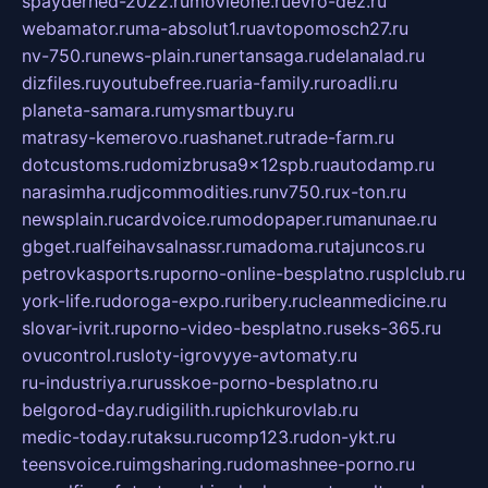
spayderhed-2022.ru
movieone.ru
evro-dez.ru
webamator.ru
ma-absolut1.ru
avtopomosch27.ru
nv-750.ru
news-plain.ru
nertansaga.ru
delanalad.ru
dizfiles.ru
youtubefree.ru
aria-family.ru
roadli.ru
planeta-samara.ru
mysmartbuy.ru
matrasy-kemerovo.ru
ashanet.ru
trade-farm.ru
dotcustoms.ru
domizbrusa9x12spb.ru
autodamp.ru
narasimha.ru
djcommodities.ru
nv750.ru
x-ton.ru
newsplain.ru
cardvoice.ru
modopaper.ru
manunae.ru
gbget.ru
alfeihavsalnassr.ru
madoma.ru
tajuncos.ru
petrovkasports.ru
porno-online-besplatno.ru
splclub.ru
york-life.ru
doroga-expo.ru
ribery.ru
cleanmedicine.ru
slovar-ivrit.ru
porno-video-besplatno.ru
seks-365.ru
ovucontrol.ru
sloty-igrovyye-avtomaty.ru
ru-industriya.ru
russkoe-porno-besplatno.ru
belgorod-day.ru
digilith.ru
pichkurovlab.ru
medic-today.ru
taksu.ru
comp123.ru
don-ykt.ru
teensvoice.ru
imgsharing.ru
domashnee-porno.ru