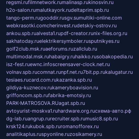
regsmi.ru
filmnetwork.ru
malinasp.ru
kinosvin.ru
h2o-salon.ru
malutkayork.ru
deltaprim.spb.ru
tango-perm.ru
gooddir.ru
sgv.su
multiki-online.com
webkrasotki.com
cherinvest.ru
detskiy-ostrov.ru
ankou.spb.ru
alvesta1.ru
pdf-creator.ru
nix-files.org.ru
sakhatoday.ru
elektrikersymboler.ru
sputnikyes.ru
golf2club.msk.ru
aeforums.ru
zallclub.ru
multimodal.msk.ru
habaigry.ru
haikko.ru
sobakopedia.ru
isz-fest.ru
ewnc.info
screensaver-clock.net.ru
volnav.spb.ru
comnat.ru
npf.net.ru
7bit.pp.ru
kalugatur.ru
tesiaes.ru
card.com.ru
kazanka.spb.ru
gildiya-kuznecov.ru
kameryboavision.ru
griffoncom.spb.ru
fabrika-emotsiy.ru
PARK-MATROSOVA.RU
agat.spb.ru
avtoyurist-moskva1.ru
hardware.org.ru
схема-авто.рф
dg-lab.ru
angrup.ru
recruiter.spb.ru
music8.spb.ru
krsk124.ru
kubok.spb.ru
romanofforex.ru
analitikaplus.ru
spyonline.ru
zosikamery.ru