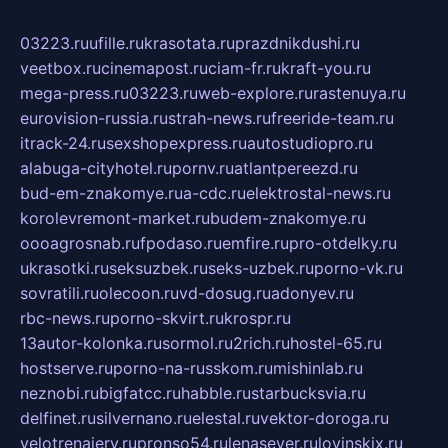
03223.ru
ufille.ru
krasotata.ru
prazdnikdushi.ru
veetbox.ru
cinemapost.ru
ciam-fr.ru
kraft-you.ru
mega-press.ru
03223.ru
web-explore.ru
rastenuya.ru
eurovision-russia.ru
strah-news.ru
freeride-team.ru
itrack-24.ru
sexshopexpress.ru
autostudiopro.ru
alabuga-cityhotel.ru
pornv.ru
atlantpereezd.ru
bud-em-znakomye.ru
a-cdc.ru
elektrostal-news.ru
korolevremont-market.ru
budem-znakomye.ru
oooagrosnab.ru
fpodaso.ru
emfire.ru
pro-otdelky.ru
ukrasotki.ru
seksuzbek.ru
seks-uzbek.ru
porno-vk.ru
sovratili.ru
olecoon.ru
vd-dosug.ru
adonyev.ru
rbc-news.ru
porno-skvirt.ru
krospr.ru
13autor-kolonka.ru
sormol.ru
2rich.ru
hostel-65.ru
hostserve.ru
porno-na-russkom.ru
mishinlab.ru
neznobi.ru
bigfatcc.ru
habble.ru
starbucksvia.ru
delfinet.ru
silvernano.ru
elestal.ru
vektor-doroga.ru
velotrenajery.ru
pronso54.ru
lenasever.ru
lovinskix.ru