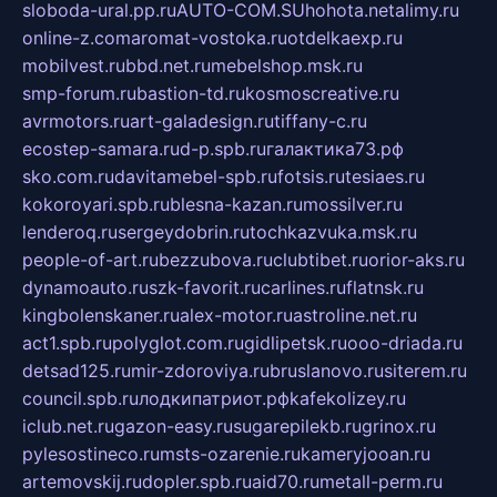
sloboda-ural.pp.ru
AUTO-COM.SU
hohota.net
alimy.ru
online-z.com
aromat-vostoka.ru
otdelkaexp.ru
mobilvest.ru
bbd.net.ru
mebelshop.msk.ru
smp-forum.ru
bastion-td.ru
kosmoscreative.ru
avrmotors.ru
art-galadesign.ru
tiffany-c.ru
ecostep-samara.ru
d-p.spb.ru
галактика73.рф
sko.com.ru
davitamebel-spb.ru
fotsis.ru
tesiaes.ru
kokoroyari.spb.ru
blesna-kazan.ru
mossilver.ru
lenderoq.ru
sergeydobrin.ru
tochkazvuka.msk.ru
people-of-art.ru
bezzubova.ru
clubtibet.ru
orior-aks.ru
dynamoauto.ru
szk-favorit.ru
carlines.ru
flatnsk.ru
kingbolenskaner.ru
alex-motor.ru
astroline.net.ru
act1.spb.ru
polyglot.com.ru
gidlipetsk.ru
ooo-driada.ru
detsad125.ru
mir-zdoroviya.ru
bruslanovo.ru
siterem.ru
council.spb.ru
лодкипатриот.рф
kafekolizey.ru
iclub.net.ru
gazon-easy.ru
sugarepilekb.ru
grinox.ru
pylesostineco.ru
msts-ozarenie.ru
kameryjooan.ru
artemovskij.ru
dopler.spb.ru
aid70.ru
metall-perm.ru