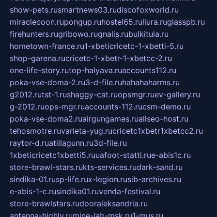
show-pets.ru
smartnews03.ru
discofoxworld.ru
miraclecoon.ru
pongup.ru
hostel65.ru
liura.ru
glasspb.ru
firehunters.ru
gribowo.ru
gnalis.ru
bulkitula.ru
hometown-france.ru
1-xbeticricetc-1-xbetti-5.ru
shop-garena.ru
cricetc-1-xbetr-1-xbetcc-2.ru
one-life-story.ru
top-halyava.ru
accounts112.ru
poka-vse-doma-2.ru
3-d-file.ru
hahahaharms.ru
g2012.ru
tst-1.ru
shaggy-cat.ru
opsmgr.ru
ev-gallery.ru
g-2012.ru
ops-mgr.ru
accounts-112.ru
csm-demo.ru
poka-vse-doma2.ru
airgungames.ru
allseo-host.ru
tehosmotre.ru
varieta-yug.ru
cricetc1xbetr1xbetcc2.ru
raytor-d.ru
atillagunn.ru
3d-file.ru
1xbeticricetc1xbetti5.ru
uafoot-statti.ru
e-abis1c.ru
store-brawl-stars.ru
kts-services.ru
dark-sand.ru
sindika-01.ru
sp-life.ru
x-legion.ru
sib-archives.ru
e-abis-1-c.ru
sindika01.ru
venda-festival.ru
store-brawlstars.ru
dooraleksandria.ru
antenna-highly.ru
mine-lab-msk.ru
1-mus.ru