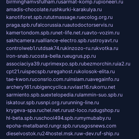
birminghamvsfulham.ru
sarmat-komp.ru
pioneeri.ru
amadis-chocolate.ru
shkurki-karakulya.ru
kanotiforet.spb.ru
tutmassage.ru
ecolog.org.ru
praga.spb.ru
falcorussia.ru
autodoctorservis.ru
kamertondom.spb.ru
net-life.net.ru
avto-vozim.ru
sakhcamera.ru
alliance-electro.spb.ru
stroyavt.ru
controlweb1.ru
tdsak74.ru
kinzozo-ru.ru
kvotka.ru
iron-snab.ru
costa-bella.ru
eugrus.pp.ru
associaciya39.ru
primexpo.spb.ru
bezmorchin.ru
ia2.ru
cpt21.ru
ispecspb.ru
regahost.ru
kolosok-elita.ru
tae-kwon.ru
consrio.com.ru
insiam.ru
avegainfo.ru
archery161.ru
bigencyclica.ru
vlast16.ru
korru.net
sarmiento.spb.su
extelopedia.ru
lammin-suo.spb.ru
iskatour.spb.ru
snpi.org.ru
running-line.ru
krygeva-spa.ru
chel.net.ru
rust-loco.ru
dugshop.ru
hl-beta.spb.ru
school494.spb.ru
mymubaby.ru
epoha-metalband.ru
ngr.spb.ru
rusgosnews.com
dieselvostok.ru
24hostel.msk.ru
w-dev.ru
f-ship.ru