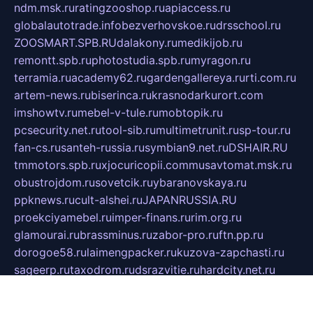
ndm.msk.ru
ratingzooshop.ru
apiaccess.ru
globalautotrade.info
bezverhovskoe.ru
drsschool.ru
ZOOSMART.SPB.RU
dalakony.ru
medikijob.ru
remontt.spb.ru
photostudia.spb.ru
myragon.ru
terramia.ru
academy62.ru
gardengallereya.ru
rti.com.ru
artem-news.ru
biserinca.ru
krasnodarkurort.com
imshowtv.ru
mebel-v-tule.ru
mobtopik.ru
pcsecurity.net.ru
tool-sib.ru
multimetrunit.ru
sp-tour.ru
fan-cs.ru
santeh-russia.ru
symbian9.net.ru
DSHAIR.RU
tmmotors.spb.ru
xjocuricopii.com
musavtomat.msk.ru
obustrojdom.ru
sovetcik.ru
ybaranovskaya.ru
ppknews.ru
cult-alshei.ru
JAPANRUSSIA.RU
proekciyamebel.ru
imper-finans.ru
rim.org.ru
glamourai.ru
brassminus.ru
zabor-pro.ru
ftn.pp.ru
dorogoe58.ru
laimengpacker.ru
kuzova-zapchasti.ru
sageerp.ru
taxodrom.ru
dsrazvitie.ru
hardcity.net.ru
ratinghomegames.ru
topservice25.ru
gubernyan.ru
gtglasslined.ru
ii4.ru
tssport.spb.ru
andorra24.com