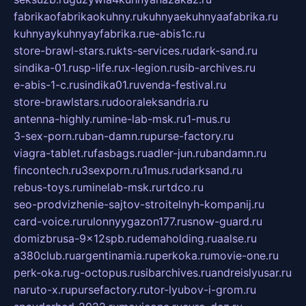
fabrikaofabrikaokuhny.ru
kuhnyaekuhnyaafabrika.ru
kuhnyaykuhnyayfabrika.ru
e-abis1c.ru
store-brawl-stars.ru
kts-services.ru
dark-sand.ru
sindika-01.ru
sp-life.ru
x-legion.ru
sib-archives.ru
e-abis-1-c.ru
sindika01.ru
venda-festival.ru
store-brawlstars.ru
dooraleksandria.ru
antenna-highly.ru
mine-lab-msk.ru
1-mus.ru
3-sex-porn.ru
ban-damn.ru
purse-factory.ru
viagra-tablet.ru
fasbags.ru
adler-jun.ru
bandamn.ru
fincontech.ru
3sexporn.ru
1mus.ru
darksand.ru
rebus-toys.ru
minelab-msk.ru
rtdco.ru
seo-prodvizhenie-sajtov-stroitelnyh-kompanij.ru
card-voice.ru
rulonnyygazon177.ru
snow-guard.ru
domizbrusa-9x12spb.ru
demaholding.ru
aalse.ru
a380club.ru
argentinamia.ru
perkoka.ru
movie-one.ru
perk-oka.ru
g-octopus.ru
sibarchives.ru
andreislyusar.ru
naruto-x.ru
pursefactory.ru
tor-lyubov-i-grom.ru