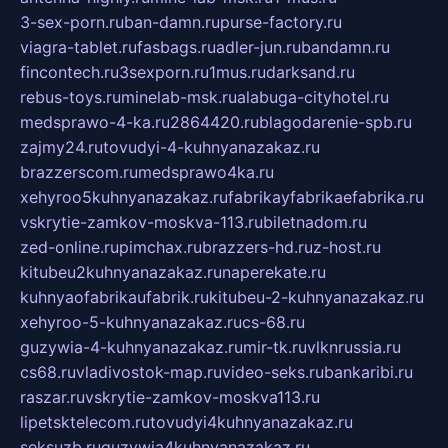
3-sex-porn.ru
ban-damn.ru
purse-factory.ru
viagra-tablet.ru
fasbags.ru
adler-jun.ru
bandamn.ru
fincontech.ru
3sexporn.ru
1mus.ru
darksand.ru
rebus-toys.ru
minelab-msk.ru
alabuga-cityhotel.ru
medsprawo-4-ka.ru
2864420.ru
blagodarenie-spb.ru
zajmy24.ru
tovudyi-4-kuhnyanazakaz.ru
brazzerscom.ru
medsprawo4ka.ru
xehyroo5kuhnyanazakaz.ru
fabrikayfabrikaefabrika.ru
vskrytie-zamkov-moskva-113.ru
biletnadom.ru
zed-online.ru
pimchax.ru
brazzers-hd.ru
z-host.ru
kitubeu2kuhnyanazakaz.ru
naperekate.ru
kuhnyaofabrikaufabrik.ru
kitubeu-2-kuhnyanazakaz.ru
xehyroo-5-kuhnyanazakaz.ru
cs-68.ru
guzywia-4-kuhnyanazakaz.ru
mir-tk.ru
vlknrussia.ru
cs68.ru
vladivostok-map.ru
video-seks.ru
bankaribi.ru
raszar.ru
vskrytie-zamkov-moskva113.ru
lipetsktelecom.ru
tovudyi4kuhnyanazakaz.ru
seksuzb.ru
guzywia4kuhnyanazakaz.ru