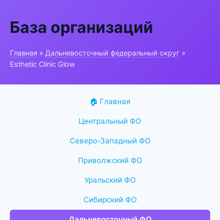
База организаций
Главная
»
Дальневосточный федеральный округ
»
Esthetic Clinic Glow
🏠 Главная
Центральный ФО
Северо-Западный ФО
Приволжский ФО
Уральский ФО
Сибирский ФО
Дальневосточный ФО