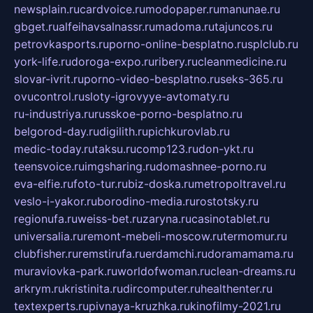
newsplain.ru
cardvoice.ru
modopaper.ru
manunae.ru
gbget.ru
alfeihavsalnassr.ru
madoma.ru
tajuncos.ru
petrovkasports.ru
porno-online-besplatno.ru
splclub.ru
york-life.ru
doroga-expo.ru
ribery.ru
cleanmedicine.ru
slovar-ivrit.ru
porno-video-besplatno.ru
seks-365.ru
ovucontrol.ru
sloty-igrovyye-avtomaty.ru
ru-industriya.ru
russkoe-porno-besplatno.ru
belgorod-day.ru
digilith.ru
pichkurovlab.ru
medic-today.ru
taksu.ru
comp123.ru
don-ykt.ru
teensvoice.ru
imgsharing.ru
domashnee-porno.ru
eva-elfie.ru
foto-tur.ru
biz-doska.ru
metropoltravel.ru
veslo-i-yakor.ru
borodino-media.ru
rostotsky.ru
regionufa.ru
weiss-bet.ru
zaryna.ru
casinotablet.ru
universalia.ru
remont-mebeli-moscow.ru
termomur.ru
clubfisher.ru
remstirufa.ru
erdamchi.ru
doramamama.ru
muraviovka-park.ru
worldofwoman.ru
clean-dreams.ru
arkrym.ru
kristinita.ru
dircomputer.ru
healthenter.ru
textexperts.ru
pivnaya-kruzhka.ru
kinofilmy-2021.ru