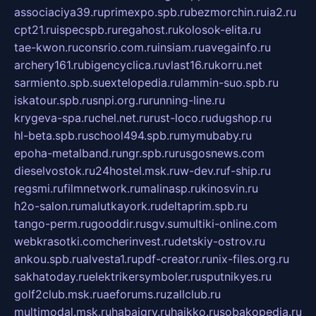
associaciya39.ru
primexpo.spb.ru
bezmorchin.ru
ia2.ru
cpt21.ru
ispecspb.ru
regahost.ru
kolosok-elita.ru
tae-kwon.ru
consrio.com.ru
insiam.ru
avegainfo.ru
archery161.ru
bigencyclica.ru
vlast16.ru
korru.net
sarmiento.spb.su
extelopedia.ru
lammin-suo.spb.ru
iskatour.spb.ru
snpi.org.ru
running-line.ru
krygeva-spa.ru
chel.net.ru
rust-loco.ru
dugshop.ru
hl-beta.spb.ru
school494.spb.ru
mymubaby.ru
epoha-metalband.ru
ngr.spb.ru
rusgosnews.com
dieselvostok.ru
24hostel.msk.ru
w-dev.ru
f-ship.ru
regsmi.ru
filmnetwork.ru
malinasp.ru
kinosvin.ru
h2o-salon.ru
malutkayork.ru
deltaprim.spb.ru
tango-perm.ru
gooddir.ru
sgv.su
multiki-online.com
webkrasotki.com
cherinvest.ru
detskiy-ostrov.ru
ankou.spb.ru
alvesta1.ru
pdf-creator.ru
nix-files.org.ru
sakhatoday.ru
elektrikersymboler.ru
sputnikyes.ru
golf2club.msk.ru
aeforums.ru
zallclub.ru
multimodal.msk.ru
habaigry.ru
haikko.ru
sobakopedia.ru