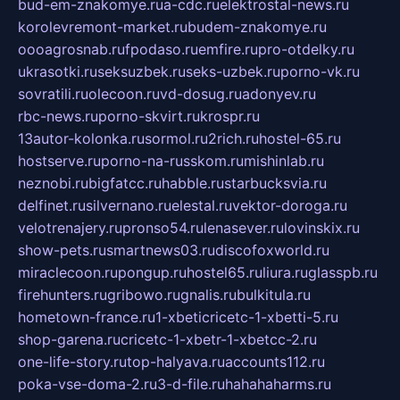
bud-em-znakomye.ru
a-cdc.ru
elektrostal-news.ru
korolevremont-market.ru
budem-znakomye.ru
oooagrosnab.ru
fpodaso.ru
emfire.ru
pro-otdelky.ru
ukrasotki.ru
seksuzbek.ru
seks-uzbek.ru
porno-vk.ru
sovratili.ru
olecoon.ru
vd-dosug.ru
adonyev.ru
rbc-news.ru
porno-skvirt.ru
krospr.ru
13autor-kolonka.ru
sormol.ru
2rich.ru
hostel-65.ru
hostserve.ru
porno-na-russkom.ru
mishinlab.ru
neznobi.ru
bigfatcc.ru
habble.ru
starbucksvia.ru
delfinet.ru
silvernano.ru
elestal.ru
vektor-doroga.ru
velotrenajery.ru
pronso54.ru
lenasever.ru
lovinskix.ru
show-pets.ru
smartnews03.ru
discofoxworld.ru
miraclecoon.ru
pongup.ru
hostel65.ru
liura.ru
glasspb.ru
firehunters.ru
gribowo.ru
gnalis.ru
bulkitula.ru
hometown-france.ru
1-xbeticricetc-1-xbetti-5.ru
shop-garena.ru
cricetc-1-xbetr-1-xbetcc-2.ru
one-life-story.ru
top-halyava.ru
accounts112.ru
poka-vse-doma-2.ru
3-d-file.ru
hahahaharms.ru