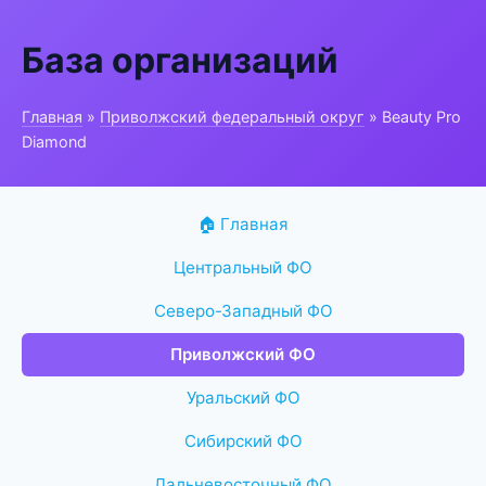
База организаций
Главная
»
Приволжский федеральный округ
» Beauty Pro
Diamond
🏠 Главная
Центральный ФО
Северо-Западный ФО
Приволжский ФО
Уральский ФО
Сибирский ФО
Дальневосточный ФО