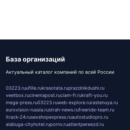
База организаций
Актуальный каталог компаний по всей России
03223.ru
ufille.ru
krasotata.ru
prazdnikdushi.ru
veetbox.ru
cinemapost.ru
ciam-fr.ru
kraft-you.ru
mega-press.ru
03223.ru
web-explore.ru
rastenuya.ru
eurovision-russia.ru
strah-news.ru
freeride-team.ru
itrack-24.ru
sexshopexpress.ru
autostudiopro.ru
alabuga-cityhotel.ru
pornv.ru
atlantpereezd.ru