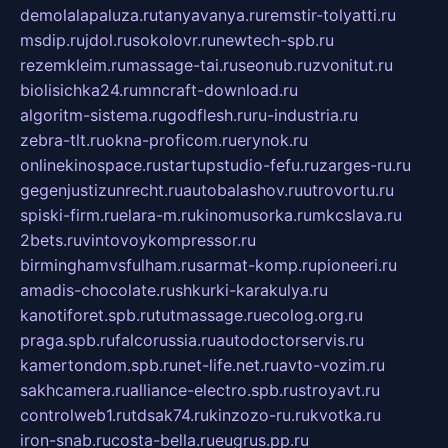
demolalapaluza.ru
tanyavanya.ru
remstir-tolyatti.ru
msdip.ru
jdol.ru
sokolovr.ru
newtech-spb.ru
rezemkleim.ru
massage-tai.ru
seonub.ru
zvonitut.ru
biolisichka24.ru
mncraft-download.ru
algoritm-sistema.ru
godflesh.ru
ru-industria.ru
zebra-tlt.ru
okna-proficom.ru
erynok.ru
onlinekinospace.ru
startupstudio-fefu.ru
zarges-ru.ru
gegenjustizunrecht.ru
autobalashov.ru
utrovortu.ru
spiski-firm.ru
elara-m.ru
kinomusorka.ru
mkcslava.ru
2bets.ru
vintovoykompressor.ru
birminghamvsfulham.ru
sarmat-komp.ru
pioneeri.ru
amadis-chocolate.ru
shkurki-karakulya.ru
kanotiforet.spb.ru
tutmassage.ru
ecolog.org.ru
praga.spb.ru
falcorussia.ru
autodoctorservis.ru
kamertondom.spb.ru
net-life.net.ru
avto-vozim.ru
sakhcamera.ru
alliance-electro.spb.ru
stroyavt.ru
controlweb1.ru
tdsak74.ru
kinzozo-ru.ru
kvotka.ru
iron-snab.ru
costa-bella.ru
eugrus.pp.ru