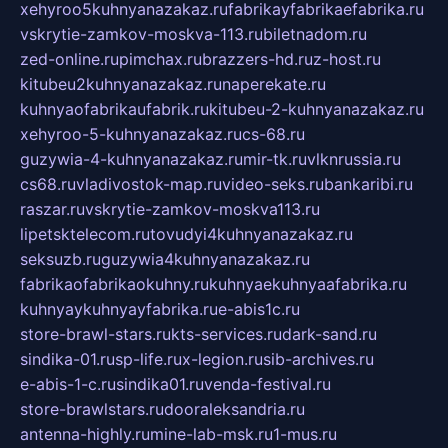
xehyroo5kuhnyanazakaz.ru
fabrikayfabrikaefabrika.ru
vskrytie-zamkov-moskva-113.ru
biletnadom.ru
zed-online.ru
pimchax.ru
brazzers-hd.ru
z-host.ru
kitubeu2kuhnyanazakaz.ru
naperekate.ru
kuhnyaofabrikaufabrik.ru
kitubeu-2-kuhnyanazakaz.ru
xehyroo-5-kuhnyanazakaz.ru
cs-68.ru
guzywia-4-kuhnyanazakaz.ru
mir-tk.ru
vlknrussia.ru
cs68.ru
vladivostok-map.ru
video-seks.ru
bankaribi.ru
raszar.ru
vskrytie-zamkov-moskva113.ru
lipetsktelecom.ru
tovudyi4kuhnyanazakaz.ru
seksuzb.ru
guzywia4kuhnyanazakaz.ru
fabrikaofabrikaokuhny.ru
kuhnyaekuhnyaafabrika.ru
kuhnyaykuhnyayfabrika.ru
e-abis1c.ru
store-brawl-stars.ru
kts-services.ru
dark-sand.ru
sindika-01.ru
sp-life.ru
x-legion.ru
sib-archives.ru
e-abis-1-c.ru
sindika01.ru
venda-festival.ru
store-brawlstars.ru
dooraleksandria.ru
antenna-highly.ru
mine-lab-msk.ru
1-mus.ru