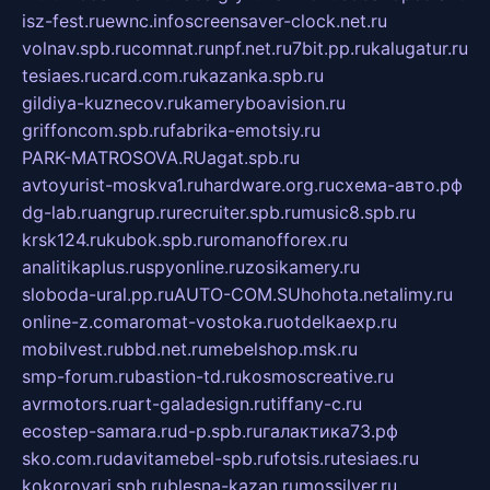
isz-fest.ru
ewnc.info
screensaver-clock.net.ru
volnav.spb.ru
comnat.ru
npf.net.ru
7bit.pp.ru
kalugatur.ru
tesiaes.ru
card.com.ru
kazanka.spb.ru
gildiya-kuznecov.ru
kameryboavision.ru
griffoncom.spb.ru
fabrika-emotsiy.ru
PARK-MATROSOVA.RU
agat.spb.ru
avtoyurist-moskva1.ru
hardware.org.ru
схема-авто.рф
dg-lab.ru
angrup.ru
recruiter.spb.ru
music8.spb.ru
krsk124.ru
kubok.spb.ru
romanofforex.ru
analitikaplus.ru
spyonline.ru
zosikamery.ru
sloboda-ural.pp.ru
AUTO-COM.SU
hohota.net
alimy.ru
online-z.com
aromat-vostoka.ru
otdelkaexp.ru
mobilvest.ru
bbd.net.ru
mebelshop.msk.ru
smp-forum.ru
bastion-td.ru
kosmoscreative.ru
avrmotors.ru
art-galadesign.ru
tiffany-c.ru
ecostep-samara.ru
d-p.spb.ru
галактика73.рф
sko.com.ru
davitamebel-spb.ru
fotsis.ru
tesiaes.ru
kokoroyari.spb.ru
blesna-kazan.ru
mossilver.ru