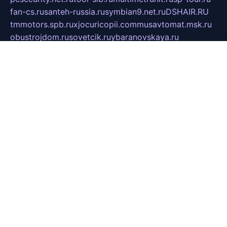
fan-cs.ru
santeh-russia.ru
symbian9.net.ru
DSHAIR.RU
tmmotors.spb.ru
xjocuricopii.com
musavtomat.msk.ru
obustrojdom.ru
sovetcik.ru
ybaranovskaya.ru
ppknews.ru
cult-alshei.ru
JAPANRUSSIA.RU
proekciyamebel.ru
imper-finans.ru
rim.org.ru
glamourai.ru
brassminus.ru
zabor-pro.ru
ftn.pp.ru
dorogoe58.ru
laimengpacker.ru
kuzova-zapchasti.ru
sageerp.ru
taxodrom.ru
dsrazvitie.ru
hardcity.net.ru
ratinghomegames.ru
topservice25.ru
gubernyan.ru
gtglasslined.ru
ii4.ru
tssport.spb.ru
andorra24.com
blackwallstreet.ru
oboimos.ru
optim-doors.com.ru
ikuch.ru
nycr.org.ru
npa21.ru
vremya-ch.spb.ru
desert000.ru
ivtorgi.ru
ifiori.ru
catalog-statei.ru
dcv.org.ru
spetsmaster174.ru
ipkameryhiseeu.ru
dum26.ru
ruspol.spb.ru
fr-opendp.ru
kam-solnyshko.ru
cheyenne-arapaho.ru
sevzapmetal.spb.ru
ted-lapidus.spb.ru
parasite-eliminator.ru