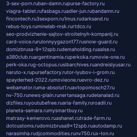
3-sex-porn.ru
ban-damn.ru
purse-factory.ru
viagra-tablet.ru
fasbags.ru
adler-jun.ru
bandamn.ru
fincontech.ru
3sexporn.ru
1mus.ru
darksand.ru
rebus-toys.ru
minelab-msk.ru
rtdco.ru
seo-prodvizhenie-sajtov-stroitelnyh-kompanij.ru
card-voice.ru
rulonnyygazon177.ru
snow-guard.ru
domizbrusa-9x12spb.ru
demaholding.ru
aalse.ru
a380club.ru
argentinamia.ru
perkoka.ru
movie-one.ru
perk-oka.ru
g-octopus.ru
sibarchives.ru
andreislyusar.ru
naruto-x.ru
pursefactory.ru
tor-lyubov-i-grom.ru
spayderhed-2022.ru
movieone.ru
evro-dez.ru
webamator.ru
ma-absolut1.ru
avtopomosch27.ru
nv-750.ru
news-plain.ru
nertansaga.ru
delanalad.ru
dizfiles.ru
youtubefree.ru
aria-family.ru
roadli.ru
planeta-samara.ru
mysmartbuy.ru
matrasy-kemerovo.ru
ashanet.ru
trade-farm.ru
dotcustoms.ru
domizbrusa9x12spb.ru
autodamp.ru
narasimha.ru
djcommodities.ru
nv750.ru
x-ton.ru