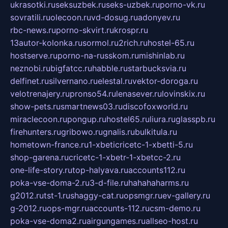
ukrasotki.ru
seksuzbek.ru
seks-uzbek.ru
porno-vk.ru
sovratili.ru
olecoon.ru
vd-dosug.ru
adonyev.ru
rbc-news.ru
porno-skvirt.ru
krospr.ru
13autor-kolonka.ru
sormol.ru
2rich.ru
hostel-65.ru
hostserve.ru
porno-na-russkom.ru
mishinlab.ru
neznobi.ru
bigfatcc.ru
habble.ru
starbucksvia.ru
delfinet.ru
silvernano.ru
elestal.ru
vektor-doroga.ru
velotrenajery.ru
pronso54.ru
lenasever.ru
lovinskix.ru
show-pets.ru
smartnews03.ru
discofoxworld.ru
miraclecoon.ru
pongup.ru
hostel65.ru
liura.ru
glasspb.ru
firehunters.ru
gribowo.ru
gnalis.ru
bulkitula.ru
hometown-france.ru
1-xbeticricetc-1-xbetti-5.ru
shop-garena.ru
cricetc-1-xbetr-1-xbetcc-2.ru
one-life-story.ru
top-halyava.ru
accounts112.ru
poka-vse-doma-2.ru
3-d-file.ru
hahahaharms.ru
g2012.ru
tst-1.ru
shaggy-cat.ru
opsmgr.ru
ev-gallery.ru
g-2012.ru
ops-mgr.ru
accounts-112.ru
csm-demo.ru
poka-vse-doma2.ru
airgungames.ru
allseo-host.ru