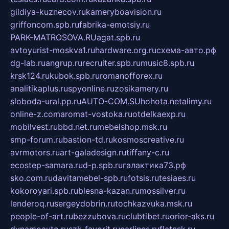
gildiya-kuznecov.ru
kameryboavision.ru
griffoncom.spb.ru
fabrika-emotsiy.ru
PARK-MATROSOVA.RU
agat.spb.ru
avtoyurist-moskva1.ru
hardware.org.ru
схема-авто.рф
dg-lab.ru
angrup.ru
recruiter.spb.ru
music8.spb.ru
krsk124.ru
kubok.spb.ru
romanofforex.ru
analitikaplus.ru
spyonline.ru
zosikamery.ru
sloboda-ural.pp.ru
AUTO-COM.SU
hohota.net
alimy.ru
online-z.com
aromat-vostoka.ru
otdelkaexp.ru
mobilvest.ru
bbd.net.ru
mebelshop.msk.ru
smp-forum.ru
bastion-td.ru
kosmoscreative.ru
avrmotors.ru
art-galadesign.ru
tiffany-c.ru
ecostep-samara.ru
d-p.spb.ru
галактика73.рф
sko.com.ru
davitamebel-spb.ru
fotsis.ru
tesiaes.ru
kokoroyari.spb.ru
blesna-kazan.ru
mossilver.ru
lenderoq.ru
sergeydobrin.ru
tochkazvuka.msk.ru
people-of-art.ru
bezzubova.ru
clubtibet.ru
orior-aks.ru
dynamoauto.ru
szk-favorit.ru
carlines.ru
flatnsk.ru