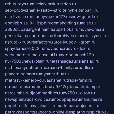
rebus-toys.ru
minelab-msk.ru
rtdco.ru
seo-prodvizhenie-sajtov-stroitelnyh-kompanij.ru
card-voice.ru
rulonnyygazon177.ru
snow-guard.ru
domizbrusa-9x12spb.ru
demaholding.ru
aalse.ru
a380club.ru
argentinamia.ru
perkoka.ru
movie-one.ru
perk-oka.ru
g-octopus.ru
sibarchives.ru
andreislyusar.ru
naruto-x.ru
pursefactory.ru
tor-lyubov-i-grom.ru
spayderhed-2022.ru
movieone.ru
evro-dez.ru
webamator.ru
ma-absolut1.ru
avtopomosch27.ru
nv-750.ru
news-plain.ru
nertansaga.ru
delanalad.ru
dizfiles.ru
youtubefree.ru
aria-family.ru
roadli.ru
planeta-samara.ru
mysmartbuy.ru
matrasy-kemerovo.ru
ashanet.ru
trade-farm.ru
dotcustoms.ru
domizbrusa9x12spb.ru
autodamp.ru
narasimha.ru
djcommodities.ru
nv750.ru
x-ton.ru
newsplain.ru
cardvoice.ru
modopaper.ru
manunae.ru
gbget.ru
alfeihavsalnassr.ru
madoma.ru
tajuncos.ru
petrovkasports.ru
porno-online-besplatno.ru
splclub.ru