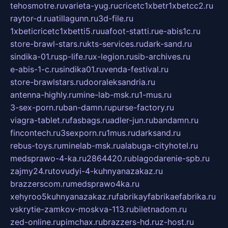
tehosmotre.ru
varieta-yug.ru
cricetc1xbetr1xbetcc2.ru
raytor-d.ru
atillagunn.ru
3d-file.ru
1xbeticricetc1xbetti5.ru
uafoot-statti.ru
e-abis1c.ru
store-brawl-stars.ru
kts-services.ru
dark-sand.ru
sindika-01.ru
sp-life.ru
x-legion.ru
sib-archives.ru
e-abis-1-c.ru
sindika01.ru
venda-festival.ru
store-brawlstars.ru
dooraleksandria.ru
antenna-highly.ru
mine-lab-msk.ru
1-mus.ru
3-sex-porn.ru
ban-damn.ru
purse-factory.ru
viagra-tablet.ru
fasbags.ru
adler-jun.ru
bandamn.ru
fincontech.ru
3sexporn.ru
1mus.ru
darksand.ru
rebus-toys.ru
minelab-msk.ru
alabuga-cityhotel.ru
medsprawo-4-ka.ru
2864420.ru
blagodarenie-spb.ru
zajmy24.ru
tovudyi-4-kuhnyanazakaz.ru
brazzerscom.ru
medsprawo4ka.ru
xehyroo5kuhnyanazakaz.ru
fabrikayfabrikaefabrika.ru
vskrytie-zamkov-moskva-113.ru
biletnadom.ru
zed-online.ru
pimchax.ru
brazzers-hd.ru
z-host.ru