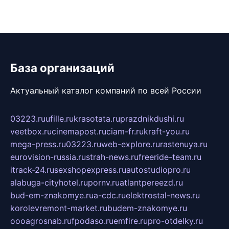
База организаций
Актуальный каталог компаний по всей России
03223.ru
ufille.ru
krasotata.ru
prazdnikdushi.ru
veetbox.ru
cinemapost.ru
ciam-fr.ru
kraft-you.ru
mega-press.ru
03223.ru
web-explore.ru
rastenuya.ru
eurovision-russia.ru
strah-news.ru
freeride-team.ru
itrack-24.ru
sexshopexpress.ru
autostudiopro.ru
alabuga-cityhotel.ru
pornv.ru
atlantpereezd.ru
bud-em-znakomye.ru
a-cdc.ru
elektrostal-news.ru
korolevremont-market.ru
budem-znakomye.ru
oooagrosnab.ru
fpodaso.ru
emfire.ru
pro-otdelky.ru