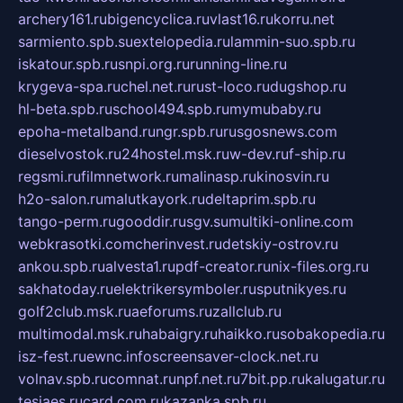
archery161.ru
bigencyclica.ru
vlast16.ru
korru.net
sarmiento.spb.su
extelopedia.ru
lammin-suo.spb.ru
iskatour.spb.ru
snpi.org.ru
running-line.ru
krygeva-spa.ru
chel.net.ru
rust-loco.ru
dugshop.ru
hl-beta.spb.ru
school494.spb.ru
mymubaby.ru
epoha-metalband.ru
ngr.spb.ru
rusgosnews.com
dieselvostok.ru
24hostel.msk.ru
w-dev.ru
f-ship.ru
regsmi.ru
filmnetwork.ru
malinasp.ru
kinosvin.ru
h2o-salon.ru
malutkayork.ru
deltaprim.spb.ru
tango-perm.ru
gooddir.ru
sgv.su
multiki-online.com
webkrasotki.com
cherinvest.ru
detskiy-ostrov.ru
ankou.spb.ru
alvesta1.ru
pdf-creator.ru
nix-files.org.ru
sakhatoday.ru
elektrikersymboler.ru
sputnikyes.ru
golf2club.msk.ru
aeforums.ru
zallclub.ru
multimodal.msk.ru
habaigry.ru
haikko.ru
sobakopedia.ru
isz-fest.ru
ewnc.info
screensaver-clock.net.ru
volnav.spb.ru
comnat.ru
npf.net.ru
7bit.pp.ru
kalugatur.ru
tesiaes.ru
card.com.ru
kazanka.spb.ru