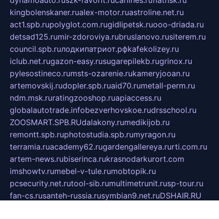
kingbolenskaner.ru
alex-motor.ru
astroline.net.ru
act1.spb.ru
polyglot.com.ru
gidlipetsk.ru
ooo-driada.ru
detsad125.ru
mir-zdoroviya.ru
bruslanovo.ru
siterem.ru
council.spb.ru
лодкипатриот.рф
kafekolizey.ru
iclub.net.ru
gazon-easy.ru
sugarepilekb.ru
grinox.ru
pylesostineco.ru
msts-ozarenie.ru
kameryjooan.ru
artemovskij.ru
dopler.spb.ru
aid70.ru
metall-perm.ru
ndm.msk.ru
ratingzooshop.ru
apiaccess.ru
globalautotrade.info
bezverhovskoe.ru
drsschool.ru
ZOOSMART.SPB.RU
dalakony.ru
medikijob.ru
remontt.spb.ru
photostudia.spb.ru
myragon.ru
terramia.ru
academy62.ru
gardengallereya.ru
rti.com.ru
artem-news.ru
biserinca.ru
krasnodarkurort.com
imshowtv.ru
mebel-v-tule.ru
mobtopik.ru
pcsecurity.net.ru
tool-sib.ru
multimetrunit.ru
sp-tour.ru
fan-cs.ru
santeh-russia.ru
symbian9.net.ru
DSHAIR.RU
tmmotors.spb.ru
xjocuricopii.com
musavtomat.msk.ru