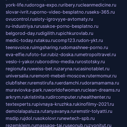
york-life.ru
doroga-expo.ru
ribery.ru
cleanmedicine.ru
slovar-ivrit.ru
porno-video-besplatno.ru
seks-365.ru
ovucontrol.ru
sloty-igrovyye-avtomaty.ru
ru-industriya.ru
russkoe-porno-besplatno.ru
belgorod-day.ru
digilith.ru
pichkurovlab.ru
medic-today.ru
taksu.ru
comp123.ru
don-ykt.ru
teensvoice.ru
imgsharing.ru
domashnee-porno.ru
eva-elfie.ru
foto-tur.ru
biz-doska.ru
metropoltravel.ru
veslo-i-yakor.ru
borodino-media.ru
rostotsky.ru
regionufa.ru
weiss-bet.ru
zaryna.ru
casinotablet.ru
universalia.ru
remont-mebeli-moscow.ru
termomur.ru
clubfisher.ru
remstirufa.ru
erdamchi.ru
doramamama.ru
muraviovka-park.ru
worldofwoman.ru
clean-dreams.ru
arkrym.ru
kristinita.ru
dircomputer.ru
healthenter.ru
textexperts.ru
pivnaya-kruzhka.ru
kinofilmy-2021.ru
demolalapaluza.ru
tanyavanya.ru
remstir-tolyatti.ru
msdip.ru
jdol.ru
sokolovr.ru
newtech-spb.ru
rezemkleim.ru
massage-tai.ru
seonub.ru
zvonitut.ru