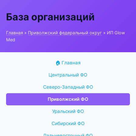
База организаций
Главная
»
Приволжский федеральный округ
» ИП Glow
Med
🏠 Главная
Центральный ФО
Северо-Западный ФО
Приволжский ФО
Уральский ФО
Сибирский ФО
Дальневосточный ФО