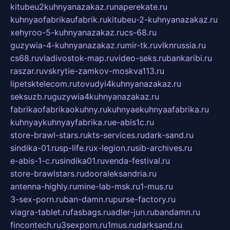
kitubeu2kuhnyanazakaz.ru
naperekate.ru
kuhnyaofabrikaufabrik.ru
kitubeu-2-kuhnyanazakaz.ru
xehyroo-5-kuhnyanazakaz.ru
cs-68.ru
guzywia-4-kuhnyanazakaz.ru
mir-tk.ru
vlknrussia.ru
cs68.ru
vladivostok-map.ru
video-seks.ru
bankaribi.ru
raszar.ru
vskrytie-zamkov-moskva113.ru
lipetsktelecom.ru
tovudyi4kuhnyanazakaz.ru
seksuzb.ru
guzywia4kuhnyanazakaz.ru
fabrikaofabrikaokuhny.ru
kuhnyaekuhnyaafabrika.ru
kuhnyaykuhnyayfabrika.ru
e-abis1c.ru
store-brawl-stars.ru
kts-services.ru
dark-sand.ru
sindika-01.ru
sp-life.ru
x-legion.ru
sib-archives.ru
e-abis-1-c.ru
sindika01.ru
venda-festival.ru
store-brawlstars.ru
dooraleksandria.ru
antenna-highly.ru
mine-lab-msk.ru
1-mus.ru
3-sex-porn.ru
ban-damn.ru
purse-factory.ru
viagra-tablet.ru
fasbags.ru
adler-jun.ru
bandamn.ru
fincontech.ru
3sexporn.ru
1mus.ru
darksand.ru