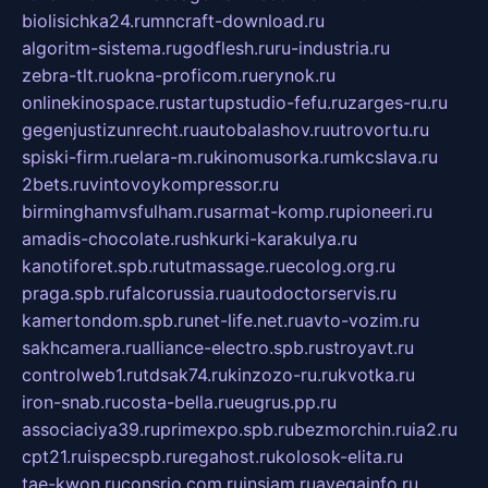
biolisichka24.ru
mncraft-download.ru
algoritm-sistema.ru
godflesh.ru
ru-industria.ru
zebra-tlt.ru
okna-proficom.ru
erynok.ru
onlinekinospace.ru
startupstudio-fefu.ru
zarges-ru.ru
gegenjustizunrecht.ru
autobalashov.ru
utrovortu.ru
spiski-firm.ru
elara-m.ru
kinomusorka.ru
mkcslava.ru
2bets.ru
vintovoykompressor.ru
birminghamvsfulham.ru
sarmat-komp.ru
pioneeri.ru
amadis-chocolate.ru
shkurki-karakulya.ru
kanotiforet.spb.ru
tutmassage.ru
ecolog.org.ru
praga.spb.ru
falcorussia.ru
autodoctorservis.ru
kamertondom.spb.ru
net-life.net.ru
avto-vozim.ru
sakhcamera.ru
alliance-electro.spb.ru
stroyavt.ru
controlweb1.ru
tdsak74.ru
kinzozo-ru.ru
kvotka.ru
iron-snab.ru
costa-bella.ru
eugrus.pp.ru
associaciya39.ru
primexpo.spb.ru
bezmorchin.ru
ia2.ru
cpt21.ru
ispecspb.ru
regahost.ru
kolosok-elita.ru
tae-kwon.ru
consrio.com.ru
insiam.ru
avegainfo.ru