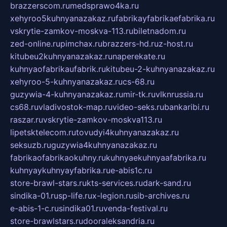
brazzerscom.ru
medsprawo4ka.ru
xehyroo5kuhnyanazakaz.ru
fabrikayfabrikaefabrika.ru
vskrytie-zamkov-moskva-113.ru
biletnadom.ru
zed-online.ru
pimchax.ru
brazzers-hd.ru
z-host.ru
kitubeu2kuhnyanazakaz.ru
naperekate.ru
kuhnyaofabrikaufabrik.ru
kitubeu-2-kuhnyanazakaz.ru
xehyroo-5-kuhnyanazakaz.ru
cs-68.ru
guzywia-4-kuhnyanazakaz.ru
mir-tk.ru
vlknrussia.ru
cs68.ru
vladivostok-map.ru
video-seks.ru
bankaribi.ru
raszar.ru
vskrytie-zamkov-moskva113.ru
lipetsktelecom.ru
tovudyi4kuhnyanazakaz.ru
seksuzb.ru
guzywia4kuhnyanazakaz.ru
fabrikaofabrikaokuhny.ru
kuhnyaekuhnyaafabrika.ru
kuhnyaykuhnyayfabrika.ru
e-abis1c.ru
store-brawl-stars.ru
kts-services.ru
dark-sand.ru
sindika-01.ru
sp-life.ru
x-legion.ru
sib-archives.ru
e-abis-1-c.ru
sindika01.ru
venda-festival.ru
store-brawlstars.ru
dooraleksandria.ru