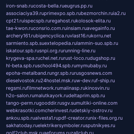
iron-snab.ru
costa-bella.ru
eugrus.pp.ru
associaciya39.ru
primexpo.spb.ru
bezmorchin.ru
ia2.ru
cpt21.ru
ispecspb.ru
regahost.ru
kolosok-elita.ru
tae-kwon.ru
consrio.com.ru
insiam.ru
avegainfo.ru
archery161.ru
bigencyclica.ru
vlast16.ru
korru.net
sarmiento.spb.su
extelopedia.ru
lammin-suo.spb.ru
iskatour.spb.ru
snpi.org.ru
running-line.ru
krygeva-spa.ru
chel.net.ru
rust-loco.ru
dugshop.ru
hl-beta.spb.ru
school494.spb.ru
mymubaby.ru
epoha-metalband.ru
ngr.spb.ru
rusgosnews.com
dieselvostok.ru
24hostel.msk.ru
w-dev.ru
f-ship.ru
regsmi.ru
filmnetwork.ru
malinasp.ru
kinosvin.ru
h2o-salon.ru
malutkayork.ru
deltaprim.spb.ru
tango-perm.ru
gooddir.ru
sgv.su
multiki-online.com
webkrasotki.com
cherinvest.ru
detskiy-ostrov.ru
ankou.spb.ru
alvesta1.ru
pdf-creator.ru
nix-files.org.ru
sakhatoday.ru
elektrikersymboler.ru
sputnikyes.ru
golf2club.msk.ru
aeforums.ru
zallclub.ru