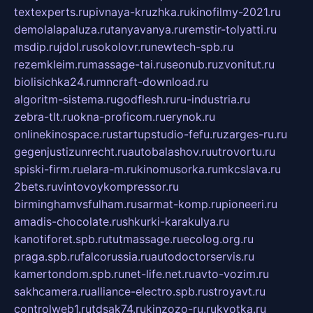
textexperts.ru
pivnaya-kruzhka.ru
kinofilmy-2021.ru
demolalapaluza.ru
tanyavanya.ru
remstir-tolyatti.ru
msdip.ru
jdol.ru
sokolovr.ru
newtech-spb.ru
rezemkleim.ru
massage-tai.ru
seonub.ru
zvonitut.ru
biolisichka24.ru
mncraft-download.ru
algoritm-sistema.ru
godflesh.ru
ru-industria.ru
zebra-tlt.ru
okna-proficom.ru
erynok.ru
onlinekinospace.ru
startupstudio-fefu.ru
zarges-ru.ru
gegenjustizunrecht.ru
autobalashov.ru
utrovortu.ru
spiski-firm.ru
elara-m.ru
kinomusorka.ru
mkcslava.ru
2bets.ru
vintovoykompressor.ru
birminghamvsfulham.ru
sarmat-komp.ru
pioneeri.ru
amadis-chocolate.ru
shkurki-karakulya.ru
kanotiforet.spb.ru
tutmassage.ru
ecolog.org.ru
praga.spb.ru
falcorussia.ru
autodoctorservis.ru
kamertondom.spb.ru
net-life.net.ru
avto-vozim.ru
sakhcamera.ru
alliance-electro.spb.ru
stroyavt.ru
controlweb1.ru
tdsak74.ru
kinzozo-ru.ru
kvotka.ru