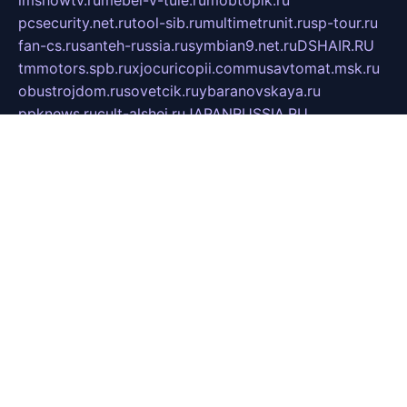
imshowtv.ru
mebel-v-tule.ru
mobtopik.ru
pcsecurity.net.ru
tool-sib.ru
multimetrunit.ru
sp-tour.ru
fan-cs.ru
santeh-russia.ru
symbian9.net.ru
DSHAIR.RU
tmmotors.spb.ru
xjocuricopii.com
musavtomat.msk.ru
obustrojdom.ru
sovetcik.ru
ybaranovskaya.ru
ppknews.ru
cult-alshei.ru
JAPANRUSSIA.RU
proekciyamebel.ru
imper-finans.ru
rim.org.ru
glamourai.ru
brassminus.ru
zabor-pro.ru
ftn.pp.ru
dorogoe58.ru
laimengpacker.ru
kuzova-zapchasti.ru
sageerp.ru
taxodrom.ru
dsrazvitie.ru
hardcity.net.ru
ratinghomegames.ru
topservice25.ru
gubernyan.ru
gtglasslined.ru
ii4.ru
tssport.spb.ru
andorra24.com
blackwallstreet.ru
oboimos.ru
optim-doors.com.ru
ikuch.ru
nycr.org.ru
npa21.ru
vremya-ch.spb.ru
desert000.ru
ivtorgi.ru
ifiori.ru
catalog-statei.ru
dcv.org.ru
spetsmaster174.ru
ipkameryhiseeu.ru
dum26.ru
ruspol.spb.ru
fr-opendp.ru
kam-solnyshko.ru
cheyenne-arapaho.ru
sevzapmetal.spb.ru