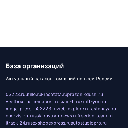
База организаций
Актуальный каталог компаний по всей России
03223.ru
ufille.ru
krasotata.ru
prazdnikdushi.ru
veetbox.ru
cinemapost.ru
ciam-fr.ru
kraft-you.ru
mega-press.ru
03223.ru
web-explore.ru
rastenuya.ru
eurovision-russia.ru
strah-news.ru
freeride-team.ru
itrack-24.ru
sexshopexpress.ru
autostudiopro.ru