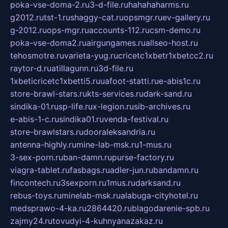
poka-vse-doma-2.ru
3-d-file.ru
hahahaharms.ru
g2012.ru
tst-1.ru
shaggy-cat.ru
opsmgr.ru
ev-gallery.ru
g-2012.ru
ops-mgr.ru
accounts-112.ru
csm-demo.ru
poka-vse-doma2.ru
airgungames.ru
allseo-host.ru
tehosmotre.ru
varieta-yug.ru
cricetc1xbetr1xbetcc2.ru
raytor-d.ru
atillagunn.ru
3d-file.ru
1xbeticricetc1xbetti5.ru
uafoot-statti.ru
e-abis1c.ru
store-brawl-stars.ru
kts-services.ru
dark-sand.ru
sindika-01.ru
sp-life.ru
x-legion.ru
sib-archives.ru
e-abis-1-c.ru
sindika01.ru
venda-festival.ru
store-brawlstars.ru
dooraleksandria.ru
antenna-highly.ru
mine-lab-msk.ru
1-mus.ru
3-sex-porn.ru
ban-damn.ru
purse-factory.ru
viagra-tablet.ru
fasbags.ru
adler-jun.ru
bandamn.ru
fincontech.ru
3sexporn.ru
1mus.ru
darksand.ru
rebus-toys.ru
minelab-msk.ru
alabuga-cityhotel.ru
medsprawo-4-ka.ru
2864420.ru
blagodarenie-spb.ru
zajmy24.ru
tovudyi-4-kuhnyanazakaz.ru