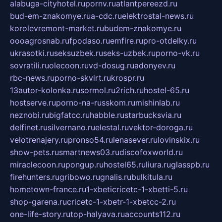
alabuga-cityhotel.ru
pornv.ru
atlantpereezd.ru
bud-em-znakomye.ru
a-cdc.ru
elektrostal-news.ru
korolevremont-market.ru
budem-znakomye.ru
oooagrosnab.ru
fpodaso.ru
emfire.ru
pro-otdelky.ru
ukrasotki.ru
seksuzbek.ru
seks-uzbek.ru
porno-vk.ru
sovratili.ru
olecoon.ru
vd-dosug.ru
adonyev.ru
rbc-news.ru
porno-skvirt.ru
krospr.ru
13autor-kolonka.ru
sormol.ru
2rich.ru
hostel-65.ru
hostserve.ru
porno-na-russkom.ru
mishinlab.ru
neznobi.ru
bigfatcc.ru
habble.ru
starbucksvia.ru
delfinet.ru
silvernano.ru
elestal.ru
vektor-doroga.ru
velotrenajery.ru
pronso54.ru
lenasever.ru
lovinskix.ru
show-pets.ru
smartnews03.ru
discofoxworld.ru
miraclecoon.ru
pongup.ru
hostel65.ru
liura.ru
glasspb.ru
firehunters.ru
gribowo.ru
gnalis.ru
bulkitula.ru
hometown-france.ru
1-xbeticricetc-1-xbetti-5.ru
shop-garena.ru
cricetc-1-xbetr-1-xbetcc-2.ru
one-life-story.ru
top-halyava.ru
accounts112.ru