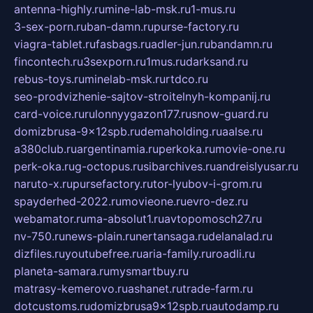
antenna-highly.ru
mine-lab-msk.ru
1-mus.ru
3-sex-porn.ru
ban-damn.ru
purse-factory.ru
viagra-tablet.ru
fasbags.ru
adler-jun.ru
bandamn.ru
fincontech.ru
3sexporn.ru
1mus.ru
darksand.ru
rebus-toys.ru
minelab-msk.ru
rtdco.ru
seo-prodvizhenie-sajtov-stroitelnyh-kompanij.ru
card-voice.ru
rulonnyygazon177.ru
snow-guard.ru
domizbrusa-9x12spb.ru
demaholding.ru
aalse.ru
a380club.ru
argentinamia.ru
perkoka.ru
movie-one.ru
perk-oka.ru
g-octopus.ru
sibarchives.ru
andreislyusar.ru
naruto-x.ru
pursefactory.ru
tor-lyubov-i-grom.ru
spayderhed-2022.ru
movieone.ru
evro-dez.ru
webamator.ru
ma-absolut1.ru
avtopomosch27.ru
nv-750.ru
news-plain.ru
nertansaga.ru
delanalad.ru
dizfiles.ru
youtubefree.ru
aria-family.ru
roadli.ru
planeta-samara.ru
mysmartbuy.ru
matrasy-kemerovo.ru
ashanet.ru
trade-farm.ru
dotcustoms.ru
domizbrusa9x12spb.ru
autodamp.ru