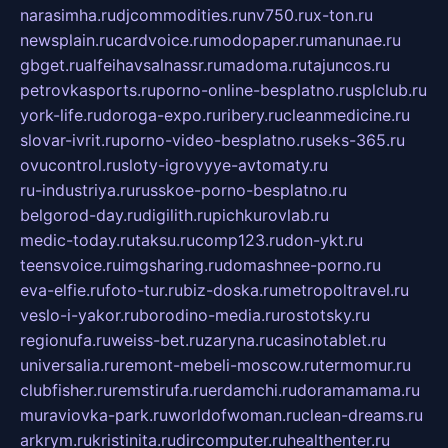
narasimha.ru
djcommodities.ru
nv750.ru
x-ton.ru
newsplain.ru
cardvoice.ru
modopaper.ru
manunae.ru
gbget.ru
alfeihavsalnassr.ru
madoma.ru
tajuncos.ru
petrovkasports.ru
porno-online-besplatno.ru
splclub.ru
york-life.ru
doroga-expo.ru
ribery.ru
cleanmedicine.ru
slovar-ivrit.ru
porno-video-besplatno.ru
seks-365.ru
ovucontrol.ru
sloty-igrovyye-avtomaty.ru
ru-industriya.ru
russkoe-porno-besplatno.ru
belgorod-day.ru
digilith.ru
pichkurovlab.ru
medic-today.ru
taksu.ru
comp123.ru
don-ykt.ru
teensvoice.ru
imgsharing.ru
domashnee-porno.ru
eva-elfie.ru
foto-tur.ru
biz-doska.ru
metropoltravel.ru
veslo-i-yakor.ru
borodino-media.ru
rostotsky.ru
regionufa.ru
weiss-bet.ru
zaryna.ru
casinotablet.ru
universalia.ru
remont-mebeli-moscow.ru
termomur.ru
clubfisher.ru
remstirufa.ru
erdamchi.ru
doramamama.ru
muraviovka-park.ru
worldofwoman.ru
clean-dreams.ru
arkrym.ru
kristinita.ru
dircomputer.ru
healthenter.ru