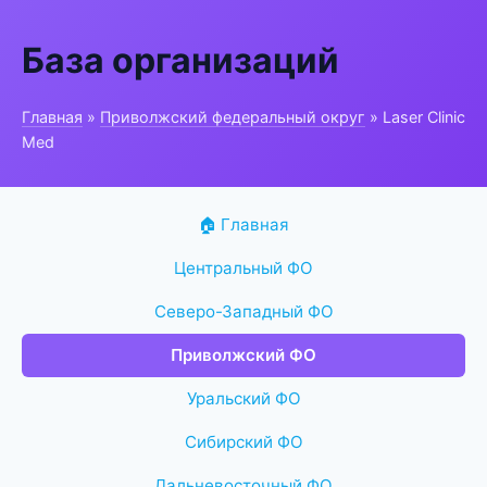
База организаций
Главная
»
Приволжский федеральный округ
» Laser Clinic
Med
🏠 Главная
Центральный ФО
Северо-Западный ФО
Приволжский ФО
Уральский ФО
Сибирский ФО
Дальневосточный ФО