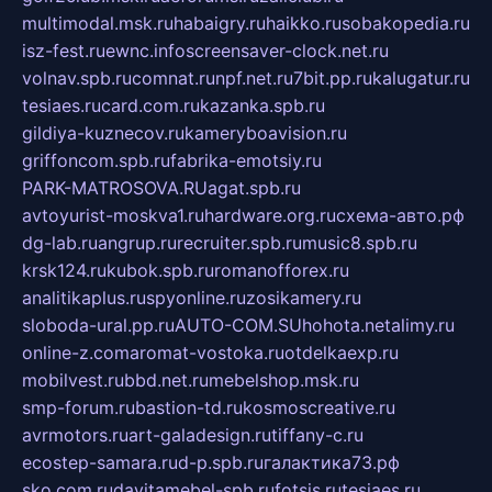
multimodal.msk.ru
habaigry.ru
haikko.ru
sobakopedia.ru
isz-fest.ru
ewnc.info
screensaver-clock.net.ru
volnav.spb.ru
comnat.ru
npf.net.ru
7bit.pp.ru
kalugatur.ru
tesiaes.ru
card.com.ru
kazanka.spb.ru
gildiya-kuznecov.ru
kameryboavision.ru
griffoncom.spb.ru
fabrika-emotsiy.ru
PARK-MATROSOVA.RU
agat.spb.ru
avtoyurist-moskva1.ru
hardware.org.ru
схема-авто.рф
dg-lab.ru
angrup.ru
recruiter.spb.ru
music8.spb.ru
krsk124.ru
kubok.spb.ru
romanofforex.ru
analitikaplus.ru
spyonline.ru
zosikamery.ru
sloboda-ural.pp.ru
AUTO-COM.SU
hohota.net
alimy.ru
online-z.com
aromat-vostoka.ru
otdelkaexp.ru
mobilvest.ru
bbd.net.ru
mebelshop.msk.ru
smp-forum.ru
bastion-td.ru
kosmoscreative.ru
avrmotors.ru
art-galadesign.ru
tiffany-c.ru
ecostep-samara.ru
d-p.spb.ru
галактика73.рф
sko.com.ru
davitamebel-spb.ru
fotsis.ru
tesiaes.ru