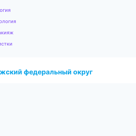
огия
тология
акияж
истки
лжский федеральный округ