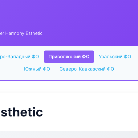
er Harmony Esthetic
ро-Западный ФО
Приволжский ФО
Уральский ФО
Южный ФО
Северо-Кавказский ФО
sthetic