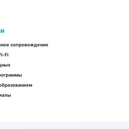
ми
урное сопровождение
i-Fi
одных
программы
образованием
риалы