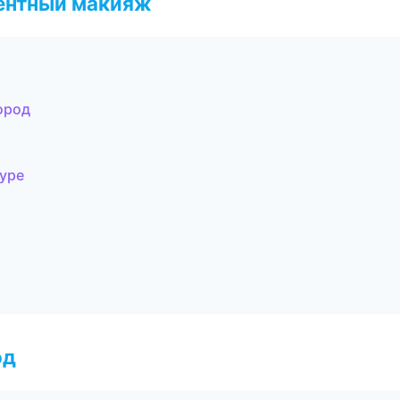
ентный макияж
ород
муре
од