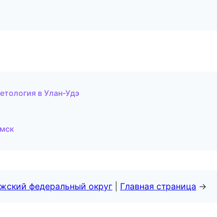
етология в Улан-Удэ
Омск
лжский федеральный округ
|
Главная страница
→