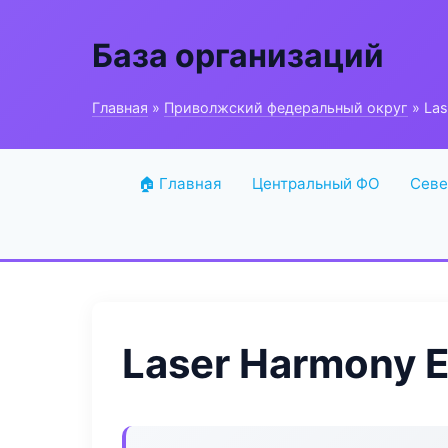
База организаций
Главная
»
Приволжский федеральный округ
» Las
🏠 Главная
Центральный ФО
Севе
Laser Harmony E