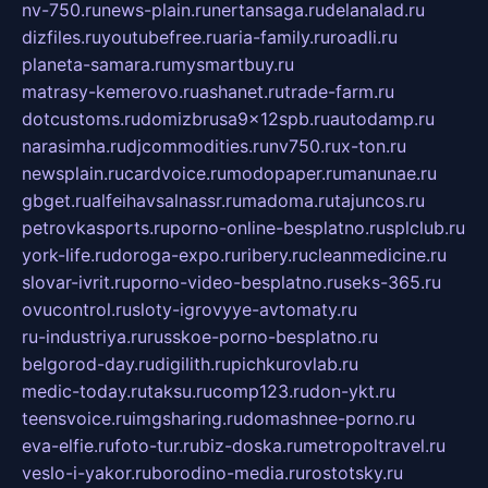
nv-750.ru
news-plain.ru
nertansaga.ru
delanalad.ru
dizfiles.ru
youtubefree.ru
aria-family.ru
roadli.ru
planeta-samara.ru
mysmartbuy.ru
matrasy-kemerovo.ru
ashanet.ru
trade-farm.ru
dotcustoms.ru
domizbrusa9x12spb.ru
autodamp.ru
narasimha.ru
djcommodities.ru
nv750.ru
x-ton.ru
newsplain.ru
cardvoice.ru
modopaper.ru
manunae.ru
gbget.ru
alfeihavsalnassr.ru
madoma.ru
tajuncos.ru
petrovkasports.ru
porno-online-besplatno.ru
splclub.ru
york-life.ru
doroga-expo.ru
ribery.ru
cleanmedicine.ru
slovar-ivrit.ru
porno-video-besplatno.ru
seks-365.ru
ovucontrol.ru
sloty-igrovyye-avtomaty.ru
ru-industriya.ru
russkoe-porno-besplatno.ru
belgorod-day.ru
digilith.ru
pichkurovlab.ru
medic-today.ru
taksu.ru
comp123.ru
don-ykt.ru
teensvoice.ru
imgsharing.ru
domashnee-porno.ru
eva-elfie.ru
foto-tur.ru
biz-doska.ru
metropoltravel.ru
veslo-i-yakor.ru
borodino-media.ru
rostotsky.ru