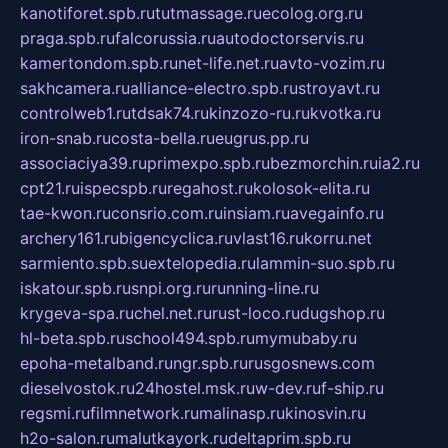
kanotiforet.spb.ru
tutmassage.ru
ecolog.org.ru
praga.spb.ru
falcorussia.ru
autodoctorservis.ru
kamertondom.spb.ru
net-life.net.ru
avto-vozim.ru
sakhcamera.ru
alliance-electro.spb.ru
stroyavt.ru
controlweb1.ru
tdsak74.ru
kinzozo-ru.ru
kvotka.ru
iron-snab.ru
costa-bella.ru
eugrus.pp.ru
associaciya39.ru
primexpo.spb.ru
bezmorchin.ru
ia2.ru
cpt21.ru
ispecspb.ru
regahost.ru
kolosok-elita.ru
tae-kwon.ru
consrio.com.ru
insiam.ru
avegainfo.ru
archery161.ru
bigencyclica.ru
vlast16.ru
korru.net
sarmiento.spb.su
extelopedia.ru
lammin-suo.spb.ru
iskatour.spb.ru
snpi.org.ru
running-line.ru
krygeva-spa.ru
chel.net.ru
rust-loco.ru
dugshop.ru
hl-beta.spb.ru
school494.spb.ru
mymubaby.ru
epoha-metalband.ru
ngr.spb.ru
rusgosnews.com
dieselvostok.ru
24hostel.msk.ru
w-dev.ru
f-ship.ru
regsmi.ru
filmnetwork.ru
malinasp.ru
kinosvin.ru
h2o-salon.ru
malutkayork.ru
deltaprim.spb.ru