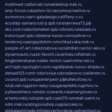
mobilvest.ru
bbd.net.ru
mebelshop.msk.ru
smp-forum.ru
bastion-td.ru
kosmoscreative.ru
avrmotors.ru
art-galadesign.ru
tiffany-c.ru
ecostep-samara.ru
d-p.spb.ru
галактика73.рф
sko.com.ru
davitamebel-spb.ru
fotsis.ru
tesiaes.ru
kokoroyari.spb.ru
blesna-kazan.ru
mossilver.ru
lenderoq.ru
sergeydobrin.ru
tochkazvuka.msk.ru
people-of-art.ru
bezzubova.ru
clubtibet.ru
orior-aks.ru
dynamoauto.ru
szk-favorit.ru
carlines.ru
flatnsk.ru
kingbolenskaner.ru
alex-motor.ru
astroline.net.ru
act1.spb.ru
polyglot.com.ru
gidlipetsk.ru
ooo-driada.ru
detsad125.ru
mir-zdoroviya.ru
bruslanovo.ru
siterem.ru
council.spb.ru
лодкипатриот.рф
kafekolizey.ru
iclub.net.ru
gazon-easy.ru
sugarepilekb.ru
grinox.ru
pylesostineco.ru
msts-ozarenie.ru
kameryjooan.ru
artemovskij.ru
dopler.spb.ru
aid70.ru
metall-perm.ru
ndm.msk.ru
ratingzooshop.ru
apiaccess.ru
globalautotrade.info
bezverhovskoe.ru
drsschool.ru