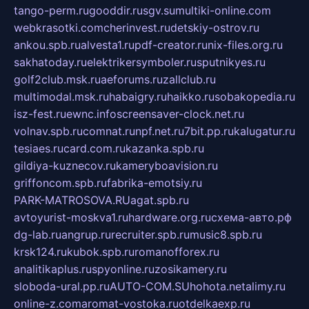
tango-perm.ru
gooddir.ru
sgv.su
multiki-online.com
webkrasotki.com
cherinvest.ru
detskiy-ostrov.ru
ankou.spb.ru
alvesta1.ru
pdf-creator.ru
nix-files.org.ru
sakhatoday.ru
elektrikersymboler.ru
sputnikyes.ru
golf2club.msk.ru
aeforums.ru
zallclub.ru
multimodal.msk.ru
habaigry.ru
haikko.ru
sobakopedia.ru
isz-fest.ru
ewnc.info
screensaver-clock.net.ru
volnav.spb.ru
comnat.ru
npf.net.ru
7bit.pp.ru
kalugatur.ru
tesiaes.ru
card.com.ru
kazanka.spb.ru
gildiya-kuznecov.ru
kameryboavision.ru
griffoncom.spb.ru
fabrika-emotsiy.ru
PARK-MATROSOVA.RU
agat.spb.ru
avtoyurist-moskva1.ru
hardware.org.ru
схема-авто.рф
dg-lab.ru
angrup.ru
recruiter.spb.ru
music8.spb.ru
krsk124.ru
kubok.spb.ru
romanofforex.ru
analitikaplus.ru
spyonline.ru
zosikamery.ru
sloboda-ural.pp.ru
AUTO-COM.SU
hohota.net
alimy.ru
online-z.com
aromat-vostoka.ru
otdelkaexp.ru