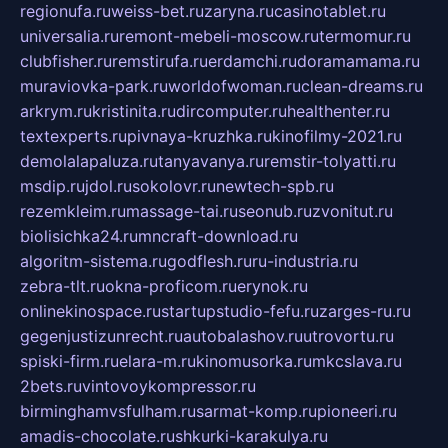
regionufa.ru
weiss-bet.ru
zaryna.ru
casinotablet.ru
universalia.ru
remont-mebeli-moscow.ru
termomur.ru
clubfisher.ru
remstirufa.ru
erdamchi.ru
doramamama.ru
muraviovka-park.ru
worldofwoman.ru
clean-dreams.ru
arkrym.ru
kristinita.ru
dircomputer.ru
healthenter.ru
textexperts.ru
pivnaya-kruzhka.ru
kinofilmy-2021.ru
demolalapaluza.ru
tanyavanya.ru
remstir-tolyatti.ru
msdip.ru
jdol.ru
sokolovr.ru
newtech-spb.ru
rezemkleim.ru
massage-tai.ru
seonub.ru
zvonitut.ru
biolisichka24.ru
mncraft-download.ru
algoritm-sistema.ru
godflesh.ru
ru-industria.ru
zebra-tlt.ru
okna-proficom.ru
erynok.ru
onlinekinospace.ru
startupstudio-fefu.ru
zarges-ru.ru
gegenjustizunrecht.ru
autobalashov.ru
utrovortu.ru
spiski-firm.ru
elara-m.ru
kinomusorka.ru
mkcslava.ru
2bets.ru
vintovoykompressor.ru
birminghamvsfulham.ru
sarmat-komp.ru
pioneeri.ru
amadis-chocolate.ru
shkurki-karakulya.ru