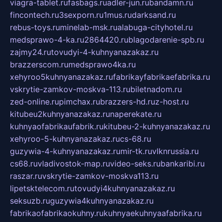
viagra-tablet.ru
fasbags.ru
adler-jun.ru
bandamn.ru
fincontech.ru
3sexporn.ru
1mus.ru
darksand.ru
rebus-toys.ru
minelab-msk.ru
alabuga-cityhotel.ru
medsprawo-4-ka.ru
2864420.ru
blagodarenie-spb.ru
zajmy24.ru
tovudyi-4-kuhnyanazakaz.ru
brazzerscom.ru
medsprawo4ka.ru
xehyroo5kuhnyanazakaz.ru
fabrikayfabrikaefabrika.ru
vskrytie-zamkov-moskva-113.ru
biletnadom.ru
zed-online.ru
pimchax.ru
brazzers-hd.ru
z-host.ru
kitubeu2kuhnyanazakaz.ru
naperekate.ru
kuhnyaofabrikaufabrik.ru
kitubeu-2-kuhnyanazakaz.ru
xehyroo-5-kuhnyanazakaz.ru
cs-68.ru
guzywia-4-kuhnyanazakaz.ru
mir-tk.ru
vlknrussia.ru
cs68.ru
vladivostok-map.ru
video-seks.ru
bankaribi.ru
raszar.ru
vskrytie-zamkov-moskva113.ru
lipetsktelecom.ru
tovudyi4kuhnyanazakaz.ru
seksuzb.ru
guzywia4kuhnyanazakaz.ru
fabrikaofabrikaokuhny.ru
kuhnyaekuhnyaafabrika.ru