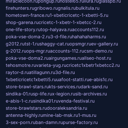
miraclecoon.ru
pongup.ru
hostel65.ru
liura.ru
glasspb.ru
firehunters.ru
gribowo.ru
gnalis.ru
bulkitula.ru
hometown-france.ru
1-xbeticricetc-1-xbetti-5.ru
shop-garena.ru
cricetc-1-xbetr-1-xbetcc-2.ru
one-life-story.ru
top-halyava.ru
accounts112.ru
poka-vse-doma-2.ru
3-d-file.ru
hahahaharms.ru
g2012.ru
tst-1.ru
shaggy-cat.ru
opsmgr.ru
ev-gallery.ru
g-2012.ru
ops-mgr.ru
accounts-112.ru
csm-demo.ru
poka-vse-doma2.ru
airgungames.ru
allseo-host.ru
tehosmotre.ru
varieta-yug.ru
cricetc1xbetr1xbetcc2.ru
raytor-d.ru
atillagunn.ru
3d-file.ru
1xbeticricetc1xbetti5.ru
uafoot-statti.ru
e-abis1c.ru
store-brawl-stars.ru
kts-services.ru
dark-sand.ru
sindika-01.ru
sp-life.ru
x-legion.ru
sib-archives.ru
e-abis-1-c.ru
sindika01.ru
venda-festival.ru
store-brawlstars.ru
dooraleksandria.ru
antenna-highly.ru
mine-lab-msk.ru
1-mus.ru
3-sex-porn.ru
ban-damn.ru
purse-factory.ru