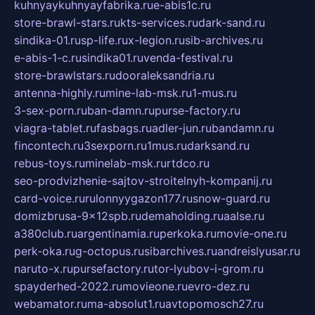
kuhnyaykuhnyayfabrika.ru
e-abis1c.ru
store-brawl-stars.ru
kts-services.ru
dark-sand.ru
sindika-01.ru
sp-life.ru
x-legion.ru
sib-archives.ru
e-abis-1-c.ru
sindika01.ru
venda-festival.ru
store-brawlstars.ru
dooraleksandria.ru
antenna-highly.ru
mine-lab-msk.ru
1-mus.ru
3-sex-porn.ru
ban-damn.ru
purse-factory.ru
viagra-tablet.ru
fasbags.ru
adler-jun.ru
bandamn.ru
fincontech.ru
3sexporn.ru
1mus.ru
darksand.ru
rebus-toys.ru
minelab-msk.ru
rtdco.ru
seo-prodvizhenie-sajtov-stroitelnyh-kompanij.ru
card-voice.ru
rulonnyygazon177.ru
snow-guard.ru
domizbrusa-9x12spb.ru
demaholding.ru
aalse.ru
a380club.ru
argentinamia.ru
perkoka.ru
movie-one.ru
perk-oka.ru
g-octopus.ru
sibarchives.ru
andreislyusar.ru
naruto-x.ru
pursefactory.ru
tor-lyubov-i-grom.ru
spayderhed-2022.ru
movieone.ru
evro-dez.ru
webamator.ru
ma-absolut1.ru
avtopomosch27.ru