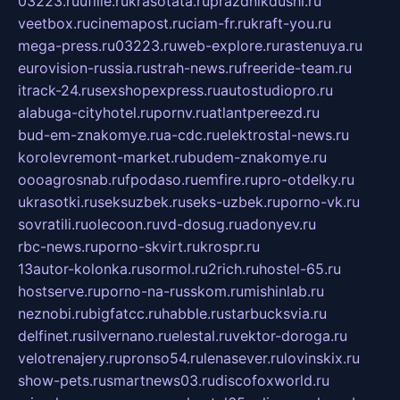
03223.ru
ufille.ru
krasotata.ru
prazdnikdushi.ru
veetbox.ru
cinemapost.ru
ciam-fr.ru
kraft-you.ru
mega-press.ru
03223.ru
web-explore.ru
rastenuya.ru
eurovision-russia.ru
strah-news.ru
freeride-team.ru
itrack-24.ru
sexshopexpress.ru
autostudiopro.ru
alabuga-cityhotel.ru
pornv.ru
atlantpereezd.ru
bud-em-znakomye.ru
a-cdc.ru
elektrostal-news.ru
korolevremont-market.ru
budem-znakomye.ru
oooagrosnab.ru
fpodaso.ru
emfire.ru
pro-otdelky.ru
ukrasotki.ru
seksuzbek.ru
seks-uzbek.ru
porno-vk.ru
sovratili.ru
olecoon.ru
vd-dosug.ru
adonyev.ru
rbc-news.ru
porno-skvirt.ru
krospr.ru
13autor-kolonka.ru
sormol.ru
2rich.ru
hostel-65.ru
hostserve.ru
porno-na-russkom.ru
mishinlab.ru
neznobi.ru
bigfatcc.ru
habble.ru
starbucksvia.ru
delfinet.ru
silvernano.ru
elestal.ru
vektor-doroga.ru
velotrenajery.ru
pronso54.ru
lenasever.ru
lovinskix.ru
show-pets.ru
smartnews03.ru
discofoxworld.ru