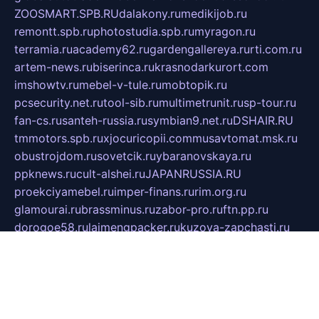
ZOOSMART.SPB.RU
dalakony.ru
medikijob.ru
remontt.spb.ru
photostudia.spb.ru
myragon.ru
terramia.ru
academy62.ru
gardengallereya.ru
rti.com.ru
artem-news.ru
biserinca.ru
krasnodarkurort.com
imshowtv.ru
mebel-v-tule.ru
mobtopik.ru
pcsecurity.net.ru
tool-sib.ru
multimetrunit.ru
sp-tour.ru
fan-cs.ru
santeh-russia.ru
symbian9.net.ru
DSHAIR.RU
tmmotors.spb.ru
xjocuricopii.com
musavtomat.msk.ru
obustrojdom.ru
sovetcik.ru
ybaranovskaya.ru
ppknews.ru
cult-alshei.ru
JAPANRUSSIA.RU
proekciyamebel.ru
imper-finans.ru
rim.org.ru
glamourai.ru
brassminus.ru
zabor-pro.ru
ftn.pp.ru
dorogoe58.ru
laimengpacker.ru
kuzova-zapchasti.ru
sageerp.ru
taxodrom.ru
dsrazvitie.ru
hardcity.net.ru
ratinghomegames.ru
topservice25.ru
gubernyan.ru
gtglasslined.ru
ii4.ru
tssport.spb.ru
andorra24.com
blackwallstreet.ru
oboimos.ru
optim-doors.com.ru
ikuch.ru
nycr.org.ru
npa21.ru
vremya-ch.spb.ru