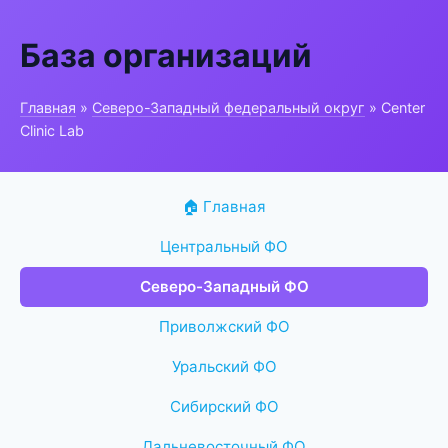
База организаций
Главная
»
Северо-Западный федеральный округ
» Center
Clinic Lab
🏠 Главная
Центральный ФО
Северо-Западный ФО
Приволжский ФО
Уральский ФО
Сибирский ФО
Дальневосточный ФО