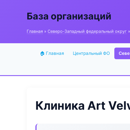
База организаций
Главная
»
Северо-Западный федеральный округ
»
🏠 Главная
Центральный ФО
Севе
Клиника Art Vel