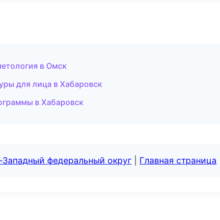
метология в Омск
уры для лица в Хабаровск
рограммы в Хабаровск
о-Западный федеральный округ
|
Главная страница