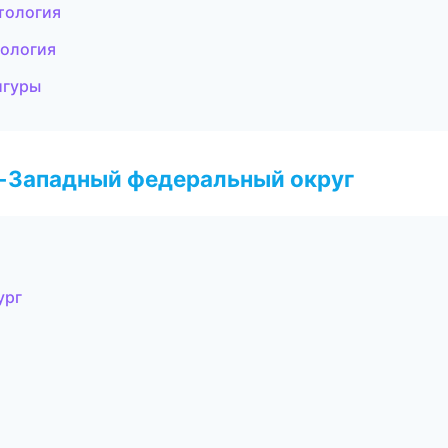
тология
тология
игуры
о-Западный федеральный округ
ург