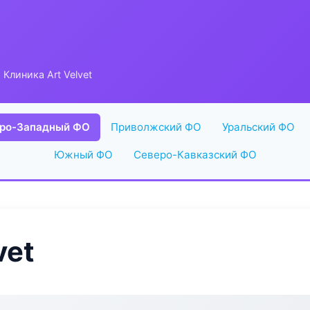
 Клиника Art Velvet
ро-Западный ФО
Приволжский ФО
Уральский ФО
Южный ФО
Северо-Кавказский ФО
vet