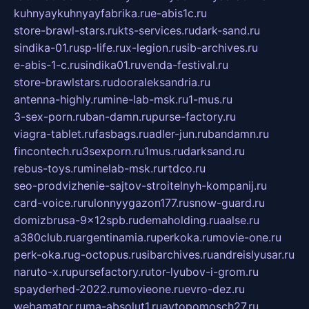
kuhnyaykuhnyayfabrika.ru
e-abis1c.ru
store-brawl-stars.ru
kts-services.ru
dark-sand.ru
sindika-01.ru
sp-life.ru
x-legion.ru
sib-archives.ru
e-abis-1-c.ru
sindika01.ru
venda-festival.ru
store-brawlstars.ru
dooraleksandria.ru
antenna-highly.ru
mine-lab-msk.ru
1-mus.ru
3-sex-porn.ru
ban-damn.ru
purse-factory.ru
viagra-tablet.ru
fasbags.ru
adler-jun.ru
bandamn.ru
fincontech.ru
3sexporn.ru
1mus.ru
darksand.ru
rebus-toys.ru
minelab-msk.ru
rtdco.ru
seo-prodvizhenie-sajtov-stroitelnyh-kompanij.ru
card-voice.ru
rulonnyygazon177.ru
snow-guard.ru
domizbrusa-9x12spb.ru
demaholding.ru
aalse.ru
a380club.ru
argentinamia.ru
perkoka.ru
movie-one.ru
perk-oka.ru
g-octopus.ru
sibarchives.ru
andreislyusar.ru
naruto-x.ru
pursefactory.ru
tor-lyubov-i-grom.ru
spayderhed-2022.ru
movieone.ru
evro-dez.ru
webamator.ru
ma-absolut1.ru
avtopomosch27.ru