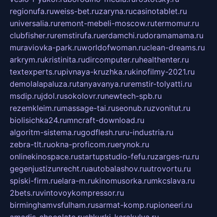
regionufa.ru
weiss-bet.ru
zaryna.ru
casinotablet.ru
universalia.ru
remont-mebeli-moscow.ru
termomur.ru
clubfisher.ru
remstirufa.ru
erdamchi.ru
doramamama.ru
muraviovka-park.ru
worldofwoman.ru
clean-dreams.ru
arkrym.ru
kristinita.ru
dircomputer.ru
healthenter.ru
textexperts.ru
pivnaya-kruzhka.ru
kinofilmy-2021.ru
demolalapaluza.ru
tanyavanya.ru
remstir-tolyatti.ru
msdip.ru
jdol.ru
sokolovr.ru
newtech-spb.ru
rezemkleim.ru
massage-tai.ru
seonub.ru
zvonitut.ru
biolisichka24.ru
mncraft-download.ru
algoritm-sistema.ru
godflesh.ru
ru-industria.ru
zebra-tlt.ru
okna-proficom.ru
erynok.ru
onlinekinospace.ru
startupstudio-fefu.ru
zarges-ru.ru
gegenjustizunrecht.ru
autobalashov.ru
utrovortu.ru
spiski-firm.ru
elara-m.ru
kinomusorka.ru
mkcslava.ru
2bets.ru
vintovoykompressor.ru
birminghamvsfulham.ru
sarmat-komp.ru
pioneeri.ru
amadis-chocolate.ru
shkurki-karakulya.ru