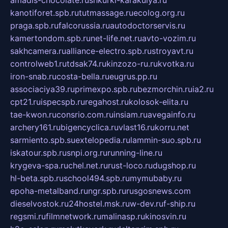
kanotiforet.spb.ru
tutmassage.ru
ecolog.org.ru
praga.spb.ru
falcorussia.ru
autodoctorservis.ru
kamertondom.spb.ru
net-life.net.ru
avto-vozim.ru
sakhcamera.ru
alliance-electro.spb.ru
stroyavt.ru
controlweb1.ru
tdsak74.ru
kinzozo-ru.ru
kvotka.ru
iron-snab.ru
costa-bella.ru
eugrus.pp.ru
associaciya39.ru
primexpo.spb.ru
bezmorchin.ru
ia2.ru
cpt21.ru
ispecspb.ru
regahost.ru
kolosok-elita.ru
tae-kwon.ru
consrio.com.ru
insiam.ru
avegainfo.ru
archery161.ru
bigencyclica.ru
vlast16.ru
korru.net
sarmiento.spb.su
extelopedia.ru
lammin-suo.spb.ru
iskatour.spb.ru
snpi.org.ru
running-line.ru
krygeva-spa.ru
chel.net.ru
rust-loco.ru
dugshop.ru
hl-beta.spb.ru
school494.spb.ru
mymubaby.ru
epoha-metalband.ru
ngr.spb.ru
rusgosnews.com
dieselvostok.ru
24hostel.msk.ru
w-dev.ru
f-ship.ru
regsmi.ru
filmnetwork.ru
malinasp.ru
kinosvin.ru