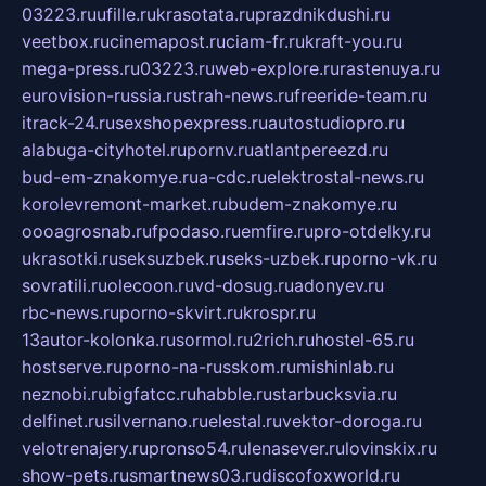
03223.ru
ufille.ru
krasotata.ru
prazdnikdushi.ru
veetbox.ru
cinemapost.ru
ciam-fr.ru
kraft-you.ru
mega-press.ru
03223.ru
web-explore.ru
rastenuya.ru
eurovision-russia.ru
strah-news.ru
freeride-team.ru
itrack-24.ru
sexshopexpress.ru
autostudiopro.ru
alabuga-cityhotel.ru
pornv.ru
atlantpereezd.ru
bud-em-znakomye.ru
a-cdc.ru
elektrostal-news.ru
korolevremont-market.ru
budem-znakomye.ru
oooagrosnab.ru
fpodaso.ru
emfire.ru
pro-otdelky.ru
ukrasotki.ru
seksuzbek.ru
seks-uzbek.ru
porno-vk.ru
sovratili.ru
olecoon.ru
vd-dosug.ru
adonyev.ru
rbc-news.ru
porno-skvirt.ru
krospr.ru
13autor-kolonka.ru
sormol.ru
2rich.ru
hostel-65.ru
hostserve.ru
porno-na-russkom.ru
mishinlab.ru
neznobi.ru
bigfatcc.ru
habble.ru
starbucksvia.ru
delfinet.ru
silvernano.ru
elestal.ru
vektor-doroga.ru
velotrenajery.ru
pronso54.ru
lenasever.ru
lovinskix.ru
show-pets.ru
smartnews03.ru
discofoxworld.ru