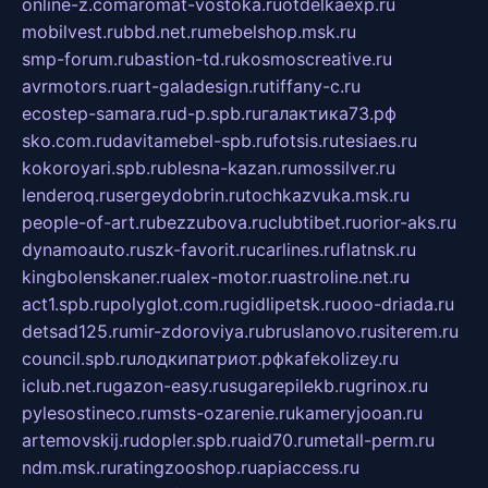
online-z.com
aromat-vostoka.ru
otdelkaexp.ru
mobilvest.ru
bbd.net.ru
mebelshop.msk.ru
smp-forum.ru
bastion-td.ru
kosmoscreative.ru
avrmotors.ru
art-galadesign.ru
tiffany-c.ru
ecostep-samara.ru
d-p.spb.ru
галактика73.рф
sko.com.ru
davitamebel-spb.ru
fotsis.ru
tesiaes.ru
kokoroyari.spb.ru
blesna-kazan.ru
mossilver.ru
lenderoq.ru
sergeydobrin.ru
tochkazvuka.msk.ru
people-of-art.ru
bezzubova.ru
clubtibet.ru
orior-aks.ru
dynamoauto.ru
szk-favorit.ru
carlines.ru
flatnsk.ru
kingbolenskaner.ru
alex-motor.ru
astroline.net.ru
act1.spb.ru
polyglot.com.ru
gidlipetsk.ru
ooo-driada.ru
detsad125.ru
mir-zdoroviya.ru
bruslanovo.ru
siterem.ru
council.spb.ru
лодкипатриот.рф
kafekolizey.ru
iclub.net.ru
gazon-easy.ru
sugarepilekb.ru
grinox.ru
pylesostineco.ru
msts-ozarenie.ru
kameryjooan.ru
artemovskij.ru
dopler.spb.ru
aid70.ru
metall-perm.ru
ndm.msk.ru
ratingzooshop.ru
apiaccess.ru