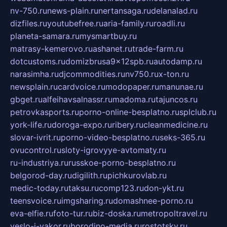
nv-750.ru
news-plain.ru
nertansaga.ru
delanalad.ru
dizfiles.ru
youtubefree.ru
aria-family.ru
roadli.ru
planeta-samara.ru
mysmartbuy.ru
matrasy-kemerovo.ru
ashanet.ru
trade-farm.ru
dotcustoms.ru
domizbrusa9x12spb.ru
autodamp.ru
narasimha.ru
djcommodities.ru
nv750.ru
x-ton.ru
newsplain.ru
cardvoice.ru
modopaper.ru
manunae.ru
gbget.ru
alfeihavsalnassr.ru
madoma.ru
tajuncos.ru
petrovkasports.ru
porno-online-besplatno.ru
splclub.ru
york-life.ru
doroga-expo.ru
ribery.ru
cleanmedicine.ru
slovar-ivrit.ru
porno-video-besplatno.ru
seks-365.ru
ovucontrol.ru
sloty-igrovyye-avtomaty.ru
ru-industriya.ru
russkoe-porno-besplatno.ru
belgorod-day.ru
digilith.ru
pichkurovlab.ru
medic-today.ru
taksu.ru
comp123.ru
don-ykt.ru
teensvoice.ru
imgsharing.ru
domashnee-porno.ru
eva-elfie.ru
foto-tur.ru
biz-doska.ru
metropoltravel.ru
veslo-i-yakor.ru
borodino-media.ru
rostotsky.ru