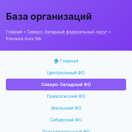
База организаций
Главная
»
Северо-Западный федеральный округ
»
Клиника Aura Silk
🏠 Главная
Центральный ФО
Северо-Западный ФО
Приволжский ФО
Уральский ФО
Сибирский ФО
Дальневосточный ФО