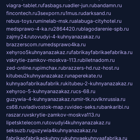
viagra-tablet.ru
fasbags.ru
adler-jun.ru
bandamn.ru
fincontech.ru
3sexporn.ru
1mus.ru
darksand.ru
rebus-toys.ru
minelab-msk.ru
alabuga-cityhotel.ru
medsprawo-4-ka.ru
2864420.ru
blagodarenie-spb.ru
zajmy24.ru
tovudyi-4-kuhnyanazakaz.ru
brazzerscom.ru
medsprawo4ka.ru
xehyroo5kuhnyanazakaz.ru
fabrikayfabrikaefabrika.ru
vskrytie-zamkov-moskva-113.ru
biletnadom.ru
zed-online.ru
pimchax.ru
brazzers-hd.ru
z-host.ru
kitubeu2kuhnyanazakaz.ru
naperekate.ru
kuhnyaofabrikaufabrik.ru
kitubeu-2-kuhnyanazakaz.ru
xehyroo-5-kuhnyanazakaz.ru
cs-68.ru
guzywia-4-kuhnyanazakaz.ru
mir-tk.ru
vlknrussia.ru
cs68.ru
vladivostok-map.ru
video-seks.ru
bankaribi.ru
raszar.ru
vskrytie-zamkov-moskva113.ru
lipetsktelecom.ru
tovudyi4kuhnyanazakaz.ru
seksuzb.ru
guzywia4kuhnyanazakaz.ru
fabrikaofabrikaokuhny.ru
kuhnyaekuhnyaafabrika.ru