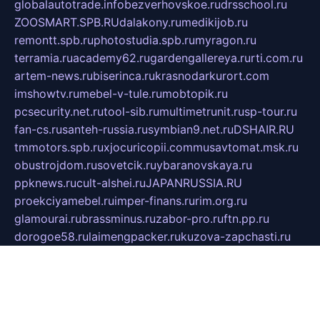
globalautotrade.info
bezverhovskoe.ru
drsschool.ru
ZOOSMART.SPB.RU
dalakony.ru
medikijob.ru
remontt.spb.ru
photostudia.spb.ru
myragon.ru
terramia.ru
academy62.ru
gardengallereya.ru
rti.com.ru
artem-news.ru
biserinca.ru
krasnodarkurort.com
imshowtv.ru
mebel-v-tule.ru
mobtopik.ru
pcsecurity.net.ru
tool-sib.ru
multimetrunit.ru
sp-tour.ru
fan-cs.ru
santeh-russia.ru
symbian9.net.ru
DSHAIR.RU
tmmotors.spb.ru
xjocuricopii.com
musavtomat.msk.ru
obustrojdom.ru
sovetcik.ru
ybaranovskaya.ru
ppknews.ru
cult-alshei.ru
JAPANRUSSIA.RU
proekciyamebel.ru
imper-finans.ru
rim.org.ru
glamourai.ru
brassminus.ru
zabor-pro.ru
ftn.pp.ru
dorogoe58.ru
laimengpacker.ru
kuzova-zapchasti.ru
sageerp.ru
taxodrom.ru
dsrazvitie.ru
hardcity.net.ru
ratinghomegames.ru
topservice25.ru
gubernyan.ru
gtglasslined.ru
ii4.ru
tssport.spb.ru
andorra24.com
blackwallstreet.ru
oboimos.ru
optim-doors.com.ru