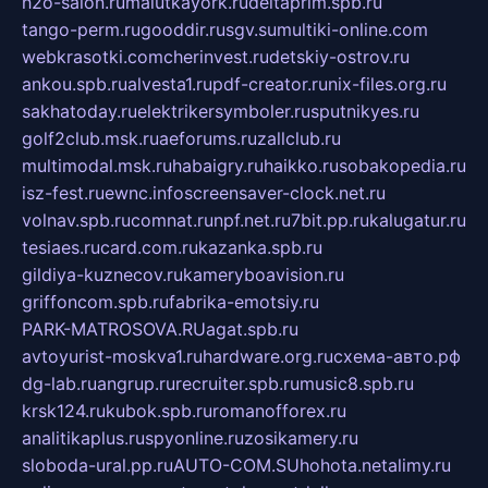
h2o-salon.ru
malutkayork.ru
deltaprim.spb.ru
tango-perm.ru
gooddir.ru
sgv.su
multiki-online.com
webkrasotki.com
cherinvest.ru
detskiy-ostrov.ru
ankou.spb.ru
alvesta1.ru
pdf-creator.ru
nix-files.org.ru
sakhatoday.ru
elektrikersymboler.ru
sputnikyes.ru
golf2club.msk.ru
aeforums.ru
zallclub.ru
multimodal.msk.ru
habaigry.ru
haikko.ru
sobakopedia.ru
isz-fest.ru
ewnc.info
screensaver-clock.net.ru
volnav.spb.ru
comnat.ru
npf.net.ru
7bit.pp.ru
kalugatur.ru
tesiaes.ru
card.com.ru
kazanka.spb.ru
gildiya-kuznecov.ru
kameryboavision.ru
griffoncom.spb.ru
fabrika-emotsiy.ru
PARK-MATROSOVA.RU
agat.spb.ru
avtoyurist-moskva1.ru
hardware.org.ru
схема-авто.рф
dg-lab.ru
angrup.ru
recruiter.spb.ru
music8.spb.ru
krsk124.ru
kubok.spb.ru
romanofforex.ru
analitikaplus.ru
spyonline.ru
zosikamery.ru
sloboda-ural.pp.ru
AUTO-COM.SU
hohota.net
alimy.ru