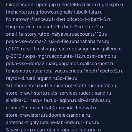
miraclecoon.ru
pongup.ru
hostel65.ru
liura.ru
glasspb.ru
firehunters.ru
gribowo.ru
gnalis.ru
bulkitula.ru
hometown-france.ru
1-xbeticricetc-1-xbetti-5.ru
shop-garena.ru
cricetc-1-xbetr-1-xbetcc-2.ru
one-life-story.ru
top-halyava.ru
accounts112.ru
poka-vse-doma-2.ru
3-d-file.ru
hahahaharms.ru
g2012.ru
tst-1.ru
shaggy-cat.ru
opsmgr.ru
ev-gallery.ru
g-2012.ru
ops-mgr.ru
accounts-112.ru
csm-demo.ru
poka-vse-doma2.ru
airgungames.ru
allseo-host.ru
tehosmotre.ru
varieta-yug.ru
cricetc1xbetr1xbetcc2.ru
raytor-d.ru
atillagunn.ru
3d-file.ru
1xbeticricetc1xbetti5.ru
uafoot-statti.ru
e-abis1c.ru
store-brawl-stars.ru
kts-services.ru
dark-sand.ru
sindika-01.ru
sp-life.ru
x-legion.ru
sib-archives.ru
e-abis-1-c.ru
sindika01.ru
venda-festival.ru
store-brawlstars.ru
dooraleksandria.ru
antenna-highly.ru
mine-lab-msk.ru
1-mus.ru
3-sex-porn.ru
ban-damn.ru
purse-factory.ru