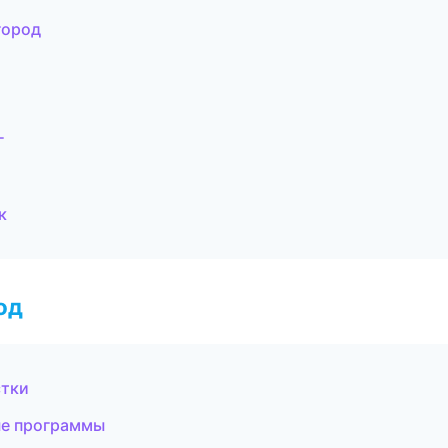
город
г
к
од
стки
ые программы