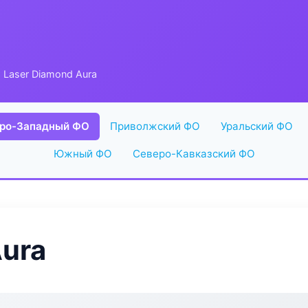
 Laser Diamond Aura
ро-Западный ФО
Приволжский ФО
Уральский ФО
Южный ФО
Северо-Кавказский ФО
Aura