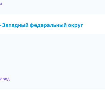
па
о-Западный федеральный округ
город