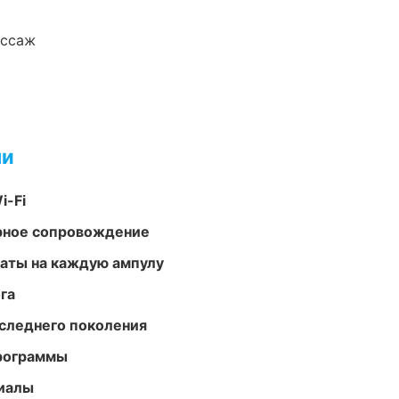
ассаж
ми
i-Fi
урное сопровождение
аты на каждую ампулу
га
следнего поколения
программы
риалы