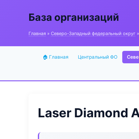
База организаций
Главная
»
Северо-Западный федеральный округ
»
🏠 Главная
Центральный ФО
Севе
Laser Diamond 