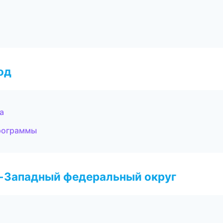
од
а
программы
о-Западный федеральный округ