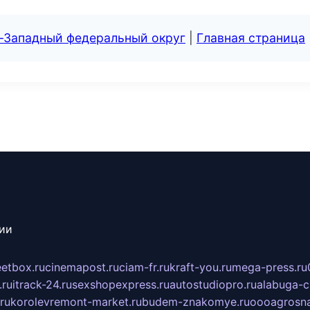
о-Западный федеральный округ
|
Главная страница
сии
eetbox.ru
cinemapost.ru
ciam-fr.ru
kraft-you.ru
mega-press.ru
.ru
itrack-24.ru
sexshopexpress.ru
autostudiopro.ru
alabuga-ci
ru
korolevremont-market.ru
budem-znakomye.ru
oooagrosna