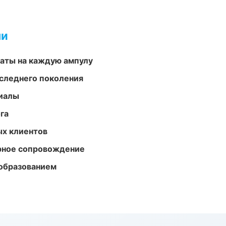
ми
аты на каждую ампулу
следнего поколения
риалы
га
ых клиентов
урное сопровождение
образованием