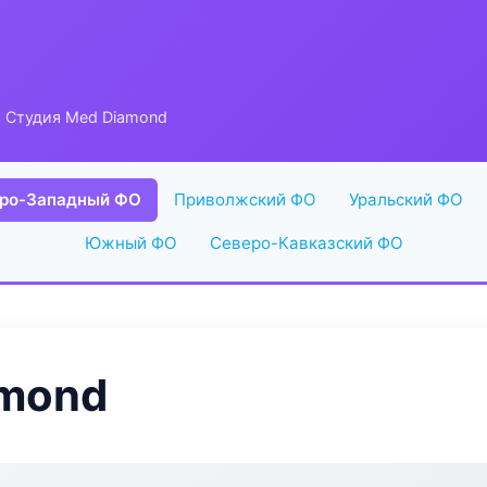
 Студия Med Diamond
ро-Западный ФО
Приволжский ФО
Уральский ФО
Южный ФО
Северо-Кавказский ФО
amond