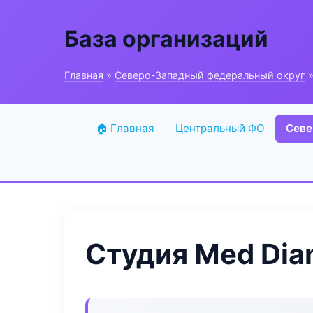
База организаций
Главная
»
Северо-Западный федеральный округ
»
🏠 Главная
Центральный ФО
Севе
Студия Med Di