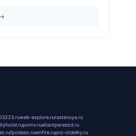
→
03223.ru
web-explore.ru
rastenuya.ru
tyhotel.ru
pornv.ru
atlantpereezd.ru
b.ru
fpodaso.ru
emfire.ru
pro-otdelky.ru