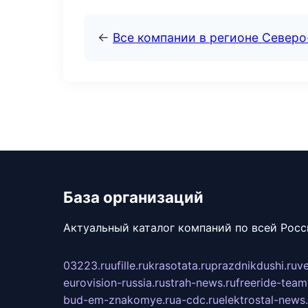
←
Все компании в регионе Север
База организаций
Актуальный каталог компаний по всей Рос
03223.ru
ufille.ru
krasotata.ru
prazdnikdushi.ru
v
eurovision-russia.ru
strah-news.ru
freeride-team
bud-em-znakomye.ru
a-cdc.ru
elektrostal-news.