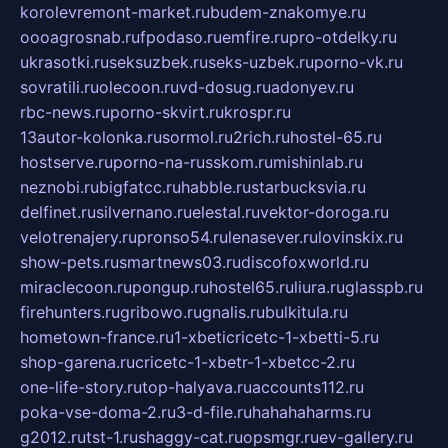
korolevremont-market.ru
budem-znakomye.ru
oooagrosnab.ru
fpodaso.ru
emfire.ru
pro-otdelky.ru
ukrasotki.ru
seksuzbek.ru
seks-uzbek.ru
porno-vk.ru
sovratili.ru
olecoon.ru
vd-dosug.ru
adonyev.ru
rbc-news.ru
porno-skvirt.ru
krospr.ru
13autor-kolonka.ru
sormol.ru
2rich.ru
hostel-65.ru
hostserve.ru
porno-na-russkom.ru
mishinlab.ru
neznobi.ru
bigfatcc.ru
habble.ru
starbucksvia.ru
delfinet.ru
silvernano.ru
elestal.ru
vektor-doroga.ru
velotrenajery.ru
pronso54.ru
lenasever.ru
lovinskix.ru
show-pets.ru
smartnews03.ru
discofoxworld.ru
miraclecoon.ru
pongup.ru
hostel65.ru
liura.ru
glasspb.ru
firehunters.ru
gribowo.ru
gnalis.ru
bulkitula.ru
hometown-france.ru
1-xbeticricetc-1-xbetti-5.ru
shop-garena.ru
cricetc-1-xbetr-1-xbetcc-2.ru
one-life-story.ru
top-halyava.ru
accounts112.ru
poka-vse-doma-2.ru
3-d-file.ru
hahahaharms.ru
g2012.ru
tst-1.ru
shaggy-cat.ru
opsmgr.ru
ev-gallery.ru