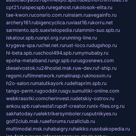
cpt21.ru
ispecspb.ru
regahost.ru
kolosok-elita.ru
tae-kwon.ru
consrio.com.ru
insiam.ru
avegainfo.ru
archery161.ru
bigencyclica.ru
vlast16.ru
korru.net
sarmiento.spb.su
extelopedia.ru
lammin-suo.spb.ru
iskatour.spb.ru
snpi.org.ru
running-line.ru
krygeva-spa.ru
chel.net.ru
rust-loco.ru
dugshop.ru
hl-beta.spb.ru
school494.spb.ru
mymubaby.ru
epoha-metalband.ru
ngr.spb.ru
rusgosnews.com
dieselvostok.ru
24hostel.msk.ru
w-dev.ru
f-ship.ru
regsmi.ru
filmnetwork.ru
malinasp.ru
kinosvin.ru
h2o-salon.ru
malutkayork.ru
deltaprim.spb.ru
tango-perm.ru
gooddir.ru
sgv.su
multiki-online.com
webkrasotki.com
cherinvest.ru
detskiy-ostrov.ru
ankou.spb.ru
alvesta1.ru
pdf-creator.ru
nix-files.org.ru
sakhatoday.ru
elektrikersymboler.ru
sputnikyes.ru
golf2club.msk.ru
aeforums.ru
zallclub.ru
multimodal.msk.ru
habaigry.ru
haikko.ru
sobakopedia.ru