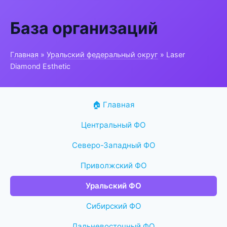
База организаций
Главная
»
Уральский федеральный округ
» Laser
Diamond Esthetic
🏠 Главная
Центральный ФО
Северо-Западный ФО
Приволжский ФО
Уральский ФО
Сибирский ФО
Дальневосточный ФО