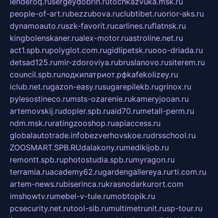
lenderoq.ru
sergeydobrin.ru
tochkazvuka.msk.ru
people-of-art.ru
bezzubova.ru
clubtibet.ru
orior-aks.ru
dynamoauto.ru
szk-favorit.ru
carlines.ru
flatnsk.ru
kingbolenskaner.ru
alex-motor.ru
astroline.net.ru
act1.spb.ru
polyglot.com.ru
gidlipetsk.ru
ooo-driada.ru
detsad125.ru
mir-zdoroviya.ru
bruslanovo.ru
siterem.ru
council.spb.ru
лодкипатриот.рф
kafekolizey.ru
iclub.net.ru
gazon-easy.ru
sugarepilekb.ru
grinox.ru
pylesostineco.ru
msts-ozarenie.ru
kameryjooan.ru
artemovskij.ru
dopler.spb.ru
aid70.ru
metall-perm.ru
ndm.msk.ru
ratingzooshop.ru
apiaccess.ru
globalautotrade.info
bezverhovskoe.ru
drsschool.ru
ZOOSMART.SPB.RU
dalakony.ru
medikijob.ru
remontt.spb.ru
photostudia.spb.ru
myragon.ru
terramia.ru
academy62.ru
gardengallereya.ru
rti.com.ru
artem-news.ru
biserinca.ru
krasnodarkurort.com
imshowtv.ru
mebel-v-tule.ru
mobtopik.ru
pcsecurity.net.ru
tool-sib.ru
multimetrunit.ru
sp-tour.ru