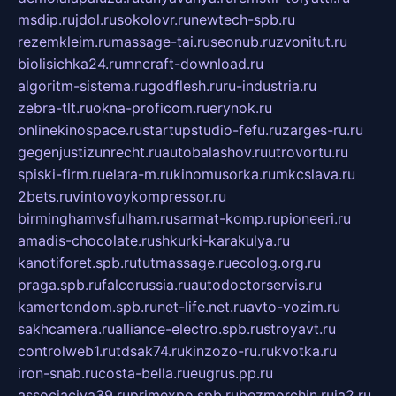
msdip.ru
jdol.ru
sokolovr.ru
newtech-spb.ru
rezemkleim.ru
massage-tai.ru
seonub.ru
zvonitut.ru
biolisichka24.ru
mncraft-download.ru
algoritm-sistema.ru
godflesh.ru
ru-industria.ru
zebra-tlt.ru
okna-proficom.ru
erynok.ru
onlinekinospace.ru
startupstudio-fefu.ru
zarges-ru.ru
gegenjustizunrecht.ru
autobalashov.ru
utrovortu.ru
spiski-firm.ru
elara-m.ru
kinomusorka.ru
mkcslava.ru
2bets.ru
vintovoykompressor.ru
birminghamvsfulham.ru
sarmat-komp.ru
pioneeri.ru
amadis-chocolate.ru
shkurki-karakulya.ru
kanotiforet.spb.ru
tutmassage.ru
ecolog.org.ru
praga.spb.ru
falcorussia.ru
autodoctorservis.ru
kamertondom.spb.ru
net-life.net.ru
avto-vozim.ru
sakhcamera.ru
alliance-electro.spb.ru
stroyavt.ru
controlweb1.ru
tdsak74.ru
kinzozo-ru.ru
kvotka.ru
iron-snab.ru
costa-bella.ru
eugrus.pp.ru
associaciya39.ru
primexpo.spb.ru
bezmorchin.ru
ia2.ru