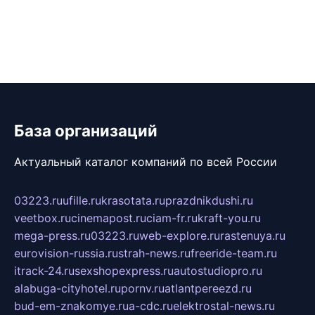
База организаций
Актуальный каталог компаний по всей России
03223.ru
ufille.ru
krasotata.ru
prazdnikdushi.ru
veetbox.ru
cinemapost.ru
ciam-fr.ru
kraft-you.ru
mega-press.ru
03223.ru
web-explore.ru
rastenuya.ru
eurovision-russia.ru
strah-news.ru
freeride-team.ru
itrack-24.ru
sexshopexpress.ru
autostudiopro.ru
alabuga-cityhotel.ru
pornv.ru
atlantpereezd.ru
bud-em-znakomye.ru
a-cdc.ru
elektrostal-news.ru