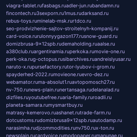
viagra-tablet.ru
fasbags.ru
adler-jun.ru
bandamn.ru
fincontech.ru
3sexporn.ru
1mus.ru
darksand.ru
rebus-toys.ru
minelab-msk.ru
rtdco.ru
seo-prodvizhenie-sajtov-stroitelnyh-kompanij.ru
card-voice.ru
rulonnyygazon177.ru
snow-guard.ru
domizbrusa-9x12spb.ru
demaholding.ru
aalse.ru
a380club.ru
argentinamia.ru
perkoka.ru
movie-one.ru
perk-oka.ru
g-octopus.ru
sibarchives.ru
andreislyusar.ru
naruto-x.ru
pursefactory.ru
tor-lyubov-i-grom.ru
spayderhed-2022.ru
movieone.ru
evro-dez.ru
webamator.ru
ma-absolut1.ru
avtopomosch27.ru
nv-750.ru
news-plain.ru
nertansaga.ru
delanalad.ru
dizfiles.ru
youtubefree.ru
aria-family.ru
roadli.ru
planeta-samara.ru
mysmartbuy.ru
matrasy-kemerovo.ru
ashanet.ru
trade-farm.ru
dotcustoms.ru
domizbrusa9x12spb.ru
autodamp.ru
narasimha.ru
djcommodities.ru
nv750.ru
x-ton.ru
newsplain.ru
cardvoice.ru
modopaper.ru
manunae.ru