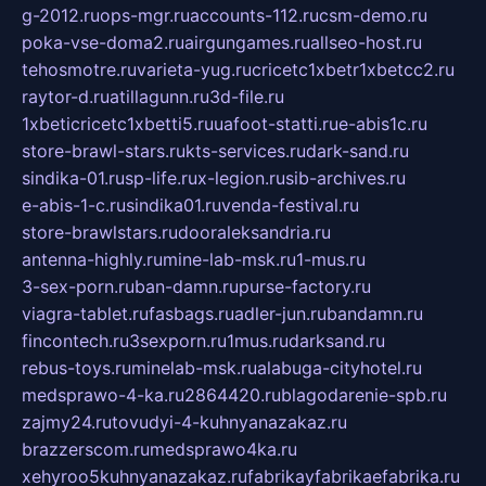
g-2012.ru
ops-mgr.ru
accounts-112.ru
csm-demo.ru
poka-vse-doma2.ru
airgungames.ru
allseo-host.ru
tehosmotre.ru
varieta-yug.ru
cricetc1xbetr1xbetcc2.ru
raytor-d.ru
atillagunn.ru
3d-file.ru
1xbeticricetc1xbetti5.ru
uafoot-statti.ru
e-abis1c.ru
store-brawl-stars.ru
kts-services.ru
dark-sand.ru
sindika-01.ru
sp-life.ru
x-legion.ru
sib-archives.ru
e-abis-1-c.ru
sindika01.ru
venda-festival.ru
store-brawlstars.ru
dooraleksandria.ru
antenna-highly.ru
mine-lab-msk.ru
1-mus.ru
3-sex-porn.ru
ban-damn.ru
purse-factory.ru
viagra-tablet.ru
fasbags.ru
adler-jun.ru
bandamn.ru
fincontech.ru
3sexporn.ru
1mus.ru
darksand.ru
rebus-toys.ru
minelab-msk.ru
alabuga-cityhotel.ru
medsprawo-4-ka.ru
2864420.ru
blagodarenie-spb.ru
zajmy24.ru
tovudyi-4-kuhnyanazakaz.ru
brazzerscom.ru
medsprawo4ka.ru
xehyroo5kuhnyanazakaz.ru
fabrikayfabrikaefabrika.ru