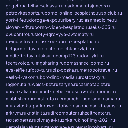
gbget.ru
alfeihavsalnassr.ru
madoma.ru
tajuncos.ru
petrovkasports.ru
porno-online-besplatno.ru
splclub.ru
york-life.ru
doroga-expo.ru
ribery.ru
cleanmedicine.ru
slovar-ivrit.ru
porno-video-besplatno.ru
seks-365.ru
ovucontrol.ru
sloty-igrovyye-avtomaty.ru
ru-industriya.ru
russkoe-porno-besplatno.ru
belgorod-day.ru
digilith.ru
pichkurovlab.ru
medic-today.ru
taksu.ru
comp123.ru
don-ykt.ru
teensvoice.ru
imgsharing.ru
domashnee-porno.ru
eva-elfie.ru
foto-tur.ru
biz-doska.ru
metropoltravel.ru
veslo-i-yakor.ru
borodino-media.ru
rostotsky.ru
regionufa.ru
weiss-bet.ru
zaryna.ru
casinotablet.ru
universalia.ru
remont-mebeli-moscow.ru
termomur.ru
clubfisher.ru
remstirufa.ru
erdamchi.ru
doramamama.ru
muraviovka-park.ru
worldofwoman.ru
clean-dreams.ru
arkrym.ru
kristinita.ru
dircomputer.ru
healthenter.ru
textexperts.ru
pivnaya-kruzhka.ru
kinofilmy-2021.ru
demolalapaluza.ru
tanyavanya.ru
remstir-tolyatti.ru