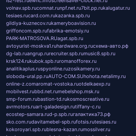
isz-fest.ru
ewnc.info
screensaver-clock.net.ru
volnav.spb.ru
comnat.ru
npf.net.ru
7bit.pp.ru
kalugatur.ru
tesiaes.ru
card.com.ru
kazanka.spb.ru
gildiya-kuznecov.ru
kameryboavision.ru
griffoncom.spb.ru
fabrika-emotsiy.ru
PARK-MATROSOVA.RU
agat.spb.ru
avtoyurist-moskva1.ru
hardware.org.ru
схема-авто.рф
dg-lab.ru
angrup.ru
recruiter.spb.ru
music8.spb.ru
krsk124.ru
kubok.spb.ru
romanofforex.ru
analitikaplus.ru
spyonline.ru
zosikamery.ru
sloboda-ural.pp.ru
AUTO-COM.SU
hohota.net
alimy.ru
online-z.com
aromat-vostoka.ru
otdelkaexp.ru
mobilvest.ru
bbd.net.ru
mebelshop.msk.ru
smp-forum.ru
bastion-td.ru
kosmoscreative.ru
avrmotors.ru
art-galadesign.ru
tiffany-c.ru
ecostep-samara.ru
d-p.spb.ru
галактика73.рф
sko.com.ru
davitamebel-spb.ru
fotsis.ru
tesiaes.ru
kokoroyari.spb.ru
blesna-kazan.ru
mossilver.ru