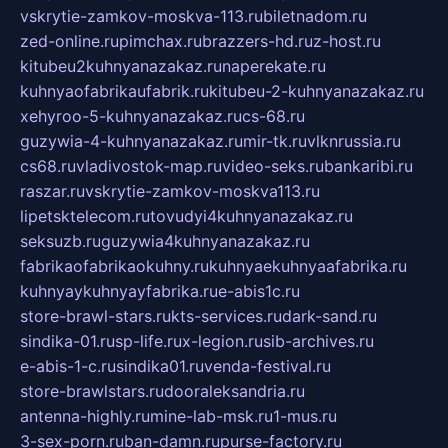
vskrytie-zamkov-moskva-113.ru
biletnadom.ru
zed-online.ru
pimchax.ru
brazzers-hd.ru
z-host.ru
kitubeu2kuhnyanazakaz.ru
naperekate.ru
kuhnyaofabrikaufabrik.ru
kitubeu-2-kuhnyanazakaz.ru
xehyroo-5-kuhnyanazakaz.ru
cs-68.ru
guzywia-4-kuhnyanazakaz.ru
mir-tk.ru
vlknrussia.ru
cs68.ru
vladivostok-map.ru
video-seks.ru
bankaribi.ru
raszar.ru
vskrytie-zamkov-moskva113.ru
lipetsktelecom.ru
tovudyi4kuhnyanazakaz.ru
seksuzb.ru
guzywia4kuhnyanazakaz.ru
fabrikaofabrikaokuhny.ru
kuhnyaekuhnyaafabrika.ru
kuhnyaykuhnyayfabrika.ru
e-abis1c.ru
store-brawl-stars.ru
kts-services.ru
dark-sand.ru
sindika-01.ru
sp-life.ru
x-legion.ru
sib-archives.ru
e-abis-1-c.ru
sindika01.ru
venda-festival.ru
store-brawlstars.ru
dooraleksandria.ru
antenna-highly.ru
mine-lab-msk.ru
1-mus.ru
3-sex-porn.ru
ban-damn.ru
purse-factory.ru