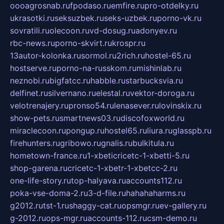
oooagrosnab.ru
fpodaso.ru
emfire.ru
pro-otdelky.ru
ukrasotki.ru
seksuzbek.ru
seks-uzbek.ru
porno-vk.ru
sovratili.ru
olecoon.ru
vd-dosug.ru
adonyev.ru
rbc-news.ru
porno-skvirt.ru
krospr.ru
13autor-kolonka.ru
sormol.ru
2rich.ru
hostel-65.ru
hostserve.ru
porno-na-russkom.ru
mishinlab.ru
neznobi.ru
bigfatcc.ru
habble.ru
starbucksvia.ru
delfinet.ru
silvernano.ru
elestal.ru
vektor-doroga.ru
velotrenajery.ru
pronso54.ru
lenasever.ru
lovinskix.ru
show-pets.ru
smartnews03.ru
discofoxworld.ru
miraclecoon.ru
pongup.ru
hostel65.ru
liura.ru
glasspb.ru
firehunters.ru
gribowo.ru
gnalis.ru
bulkitula.ru
hometown-france.ru
1-xbeticricetc-1-xbetti-5.ru
shop-garena.ru
cricetc-1-xbetr-1-xbetcc-2.ru
one-life-story.ru
top-halyava.ru
accounts112.ru
poka-vse-doma-2.ru
3-d-file.ru
hahahaharms.ru
g2012.ru
tst-1.ru
shaggy-cat.ru
opsmgr.ru
ev-gallery.ru
g-2012.ru
ops-mgr.ru
accounts-112.ru
csm-demo.ru