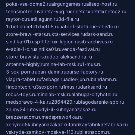
poka-vse-doma2.ru
airgungames.ru
allseo-host.ru
tehosmotre.ru
varieta-yug.ru
cricetc1xbetr1xbetcc2.ru
raytor-d.ru
atillagunn.ru
3d-file.ru
1xbeticricetc1xbetti5.ru
uafoot-statti.ru
e-abis1c.ru
store-brawl-stars.ru
kts-services.ru
dark-sand.ru
sindika-01.ru
sp-life.ru
x-legion.ru
sib-archives.ru
e-abis-1-c.ru
sindika01.ru
venda-festival.ru
store-brawlstars.ru
dooraleksandria.ru
antenna-highly.ru
mine-lab-msk.ru
1-mus.ru
3-sex-porn.ru
ban-damn.ru
purse-factory.ru
viagra-tablet.ru
fasbags.ru
adler-jun.ru
bandamn.ru
fincontech.ru
3sexporn.ru
1mus.ru
darksand.ru
rebus-toys.ru
minelab-msk.ru
alabuga-cityhotel.ru
medsprawo-4-ka.ru
2864420.ru
blagodarenie-spb.ru
zajmy24.ru
tovudyi-4-kuhnyanazakaz.ru
brazzerscom.ru
medsprawo4ka.ru
xehyroo5kuhnyanazakaz.ru
fabrikayfabrikaefabrika.ru
vskrytie-zamkov-moskva-113.ru
biletnadom.ru