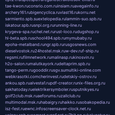
tae-kwon.ru
consrio.com.ru
insiam.ru
avegainfo.ru
archery161.ru
bigencyclica.ru
vlast16.ru
korru.net
sarmiento.spb.su
extelopedia.ru
lammin-suo.spb.ru
iskatour.spb.ru
snpi.org.ru
running-line.ru
krygeva-spa.ru
chel.net.ru
rust-loco.ru
dugshop.ru
hl-beta.spb.ru
school494.spb.ru
mymubaby.ru
epoha-metalband.ru
ngr.spb.ru
rusgosnews.com
dieselvostok.ru
24hostel.msk.ru
w-dev.ru
f-ship.ru
regsmi.ru
filmnetwork.ru
malinasp.ru
kinosvin.ru
h2o-salon.ru
malutkayork.ru
deltaprim.spb.ru
tango-perm.ru
gooddir.ru
sgv.su
multiki-online.com
webkrasotki.com
cherinvest.ru
detskiy-ostrov.ru
ankou.spb.ru
alvesta1.ru
pdf-creator.ru
nix-files.org.ru
sakhatoday.ru
elektrikersymboler.ru
sputnikyes.ru
golf2club.msk.ru
aeforums.ru
zallclub.ru
multimodal.msk.ru
habaigry.ru
haikko.ru
sobakopedia.ru
isz-fest.ru
ewnc.info
screensaver-clock.net.ru