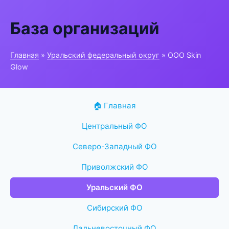
База организаций
Главная
»
Уральский федеральный округ
» ООО Skin
Glow
🏠 Главная
Центральный ФО
Северо-Западный ФО
Приволжский ФО
Уральский ФО
Сибирский ФО
Дальневосточный ФО