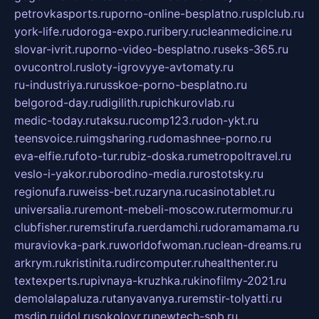
petrovkasports.ru
porno-online-besplatno.ru
splclub.ru
york-life.ru
doroga-expo.ru
ribery.ru
cleanmedicine.ru
slovar-ivrit.ru
porno-video-besplatno.ru
seks-365.ru
ovucontrol.ru
sloty-igrovyye-avtomaty.ru
ru-industriya.ru
russkoe-porno-besplatno.ru
belgorod-day.ru
digilith.ru
pichkurovlab.ru
medic-today.ru
taksu.ru
comp123.ru
don-ykt.ru
teensvoice.ru
imgsharing.ru
domashnee-porno.ru
eva-elfie.ru
foto-tur.ru
biz-doska.ru
metropoltravel.ru
veslo-i-yakor.ru
borodino-media.ru
rostotsky.ru
regionufa.ru
weiss-bet.ru
zaryna.ru
casinotablet.ru
universalia.ru
remont-mebeli-moscow.ru
termomur.ru
clubfisher.ru
remstirufa.ru
erdamchi.ru
doramamama.ru
muraviovka-park.ru
worldofwoman.ru
clean-dreams.ru
arkrym.ru
kristinita.ru
dircomputer.ru
healthenter.ru
textexperts.ru
pivnaya-kruzhka.ru
kinofilmy-2021.ru
demolalapaluza.ru
tanyavanya.ru
remstir-tolyatti.ru
msdip.ru
jdol.ru
sokolovr.ru
newtech-spb.ru