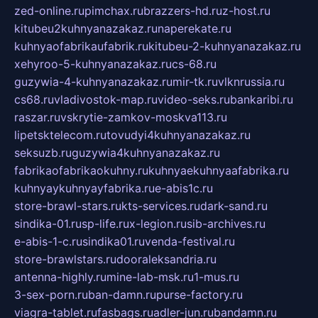
zed-online.ru
pimchax.ru
brazzers-hd.ru
z-host.ru
kitubeu2kuhnyanazakaz.ru
naperekate.ru
kuhnyaofabrikaufabrik.ru
kitubeu-2-kuhnyanazakaz.ru
xehyroo-5-kuhnyanazakaz.ru
cs-68.ru
guzywia-4-kuhnyanazakaz.ru
mir-tk.ru
vlknrussia.ru
cs68.ru
vladivostok-map.ru
video-seks.ru
bankaribi.ru
raszar.ru
vskrytie-zamkov-moskva113.ru
lipetsktelecom.ru
tovudyi4kuhnyanazakaz.ru
seksuzb.ru
guzywia4kuhnyanazakaz.ru
fabrikaofabrikaokuhny.ru
kuhnyaekuhnyaafabrika.ru
kuhnyaykuhnyayfabrika.ru
e-abis1c.ru
store-brawl-stars.ru
kts-services.ru
dark-sand.ru
sindika-01.ru
sp-life.ru
x-legion.ru
sib-archives.ru
e-abis-1-c.ru
sindika01.ru
venda-festival.ru
store-brawlstars.ru
dooraleksandria.ru
antenna-highly.ru
mine-lab-msk.ru
1-mus.ru
3-sex-porn.ru
ban-damn.ru
purse-factory.ru
viagra-tablet.ru
fasbags.ru
adler-jun.ru
bandamn.ru