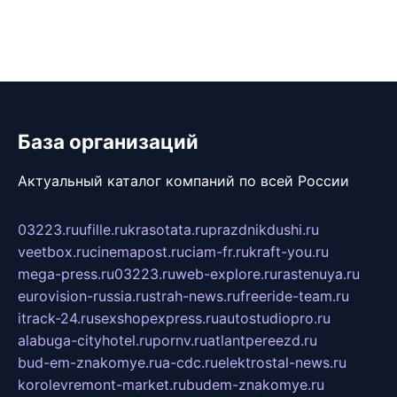
База организаций
Актуальный каталог компаний по всей России
03223.ru
ufille.ru
krasotata.ru
prazdnikdushi.ru
veetbox.ru
cinemapost.ru
ciam-fr.ru
kraft-you.ru
mega-press.ru
03223.ru
web-explore.ru
rastenuya.ru
eurovision-russia.ru
strah-news.ru
freeride-team.ru
itrack-24.ru
sexshopexpress.ru
autostudiopro.ru
alabuga-cityhotel.ru
pornv.ru
atlantpereezd.ru
bud-em-znakomye.ru
a-cdc.ru
elektrostal-news.ru
korolevremont-market.ru
budem-znakomye.ru