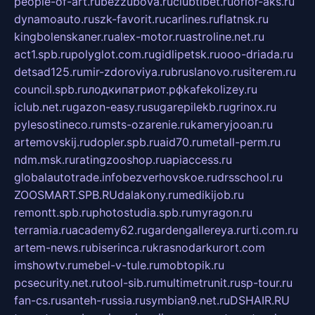
people-of-art.ru
bezzubova.ru
clubtibet.ru
orior-aks.ru
dynamoauto.ru
szk-favorit.ru
carlines.ru
flatnsk.ru
kingbolenskaner.ru
alex-motor.ru
astroline.net.ru
act1.spb.ru
polyglot.com.ru
gidlipetsk.ru
ooo-driada.ru
detsad125.ru
mir-zdoroviya.ru
bruslanovo.ru
siterem.ru
council.spb.ru
лодкипатриот.рф
kafekolizey.ru
iclub.net.ru
gazon-easy.ru
sugarepilekb.ru
grinox.ru
pylesostineco.ru
msts-ozarenie.ru
kameryjooan.ru
artemovskij.ru
dopler.spb.ru
aid70.ru
metall-perm.ru
ndm.msk.ru
ratingzooshop.ru
apiaccess.ru
globalautotrade.info
bezverhovskoe.ru
drsschool.ru
ZOOSMART.SPB.RU
dalakony.ru
medikijob.ru
remontt.spb.ru
photostudia.spb.ru
myragon.ru
terramia.ru
academy62.ru
gardengallereya.ru
rti.com.ru
artem-news.ru
biserinca.ru
krasnodarkurort.com
imshowtv.ru
mebel-v-tule.ru
mobtopik.ru
pcsecurity.net.ru
tool-sib.ru
multimetrunit.ru
sp-tour.ru
fan-cs.ru
santeh-russia.ru
symbian9.net.ru
DSHAIR.RU