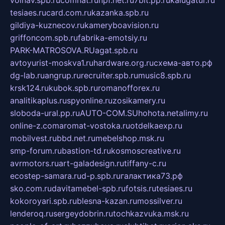
volnav.spb.ru
comnat.ru
npf.net.ru
7bit.pp.ru
kalugatur.ru
tesiaes.ru
card.com.ru
kazanka.spb.ru
gildiya-kuznecov.ru
kameryboavision.ru
griffoncom.spb.ru
fabrika-emotsiy.ru
PARK-MATROSOVA.RU
agat.spb.ru
avtoyurist-moskva1.ru
hardware.org.ru
схема-авто.рф
dg-lab.ru
angrup.ru
recruiter.spb.ru
music8.spb.ru
krsk124.ru
kubok.spb.ru
romanofforex.ru
analitikaplus.ru
spyonline.ru
zosikamery.ru
sloboda-ural.pp.ru
AUTO-COM.SU
hohota.net
alimy.ru
online-z.com
aromat-vostoka.ru
otdelkaexp.ru
mobilvest.ru
bbd.net.ru
mebelshop.msk.ru
smp-forum.ru
bastion-td.ru
kosmoscreative.ru
avrmotors.ru
art-galadesign.ru
tiffany-c.ru
ecostep-samara.ru
d-p.spb.ru
галактика73.рф
sko.com.ru
davitamebel-spb.ru
fotsis.ru
tesiaes.ru
kokoroyari.spb.ru
blesna-kazan.ru
mossilver.ru
lenderoq.ru
sergeydobrin.ru
tochkazvuka.msk.ru