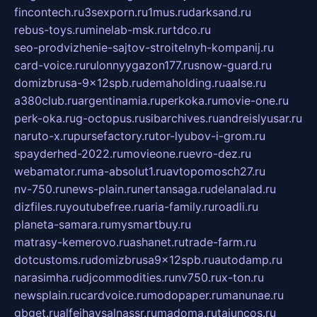
fincontech.ru
3sexporn.ru
1mus.ru
darksand.ru
rebus-toys.ru
minelab-msk.ru
rtdco.ru
seo-prodvizhenie-sajtov-stroitelnyh-kompanij.ru
card-voice.ru
rulonnyygazon177.ru
snow-guard.ru
domizbrusa-9x12spb.ru
demaholding.ru
aalse.ru
a380club.ru
argentinamia.ru
perkoka.ru
movie-one.ru
perk-oka.ru
g-octopus.ru
sibarchives.ru
andreislyusar.ru
naruto-x.ru
pursefactory.ru
tor-lyubov-i-grom.ru
spayderhed-2022.ru
movieone.ru
evro-dez.ru
webamator.ru
ma-absolut1.ru
avtopomosch27.ru
nv-750.ru
news-plain.ru
nertansaga.ru
delanalad.ru
dizfiles.ru
youtubefree.ru
aria-family.ru
roadli.ru
planeta-samara.ru
mysmartbuy.ru
matrasy-kemerovo.ru
ashanet.ru
trade-farm.ru
dotcustoms.ru
domizbrusa9x12spb.ru
autodamp.ru
narasimha.ru
djcommodities.ru
nv750.ru
x-ton.ru
newsplain.ru
cardvoice.ru
modopaper.ru
manunae.ru
gbget.ru
alfeihavsalnassr.ru
madoma.ru
tajuncos.ru