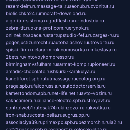
rezemkleim.ru
massage-tai.ru
seonub.ru
zvonitut.ru
biolisichka24.ru
mncraft-download.ru
algoritm-sistema.ru
godflesh.ru
ru-industria.ru
zebra-tlt.ru
okna-proficom.ru
erynok.ru
onlinekinospace.ru
startupstudio-fefu.ru
zarges-ru.ru
gegenjustizunrecht.ru
autobalashov.ru
utrovortu.ru
spiski-firm.ru
elara-m.ru
kinomusorka.ru
mkcslava.ru
2bets.ru
vintovoykompressor.ru
birminghamvsfulham.ru
sarmat-komp.ru
pioneeri.ru
amadis-chocolate.ru
shkurki-karakulya.ru
kanotiforet.spb.ru
tutmassage.ru
ecolog.org.ru
praga.spb.ru
falcorussia.ru
autodoctorservis.ru
kamertondom.spb.ru
net-life.net.ru
avto-vozim.ru
sakhcamera.ru
alliance-electro.spb.ru
stroyavt.ru
controlweb1.ru
tdsak74.ru
kinzozo-ru.ru
kvotka.ru
iron-snab.ru
costa-bella.ru
eugrus.pp.ru
associaciya39.ru
primexpo.spb.ru
bezmorchin.ru
ia2.ru
cpt21.ru
ispecspb.ru
regahost.ru
kolosok-elita.ru