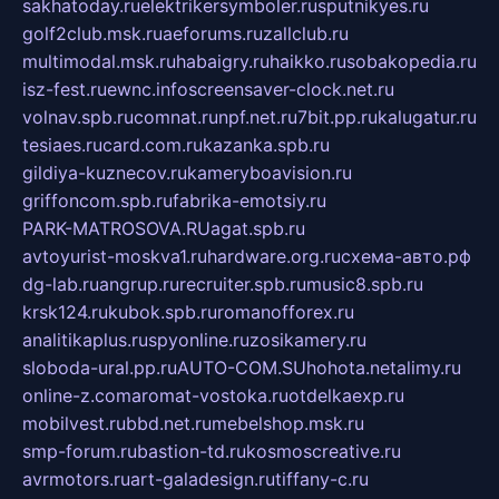
sakhatoday.ru
elektrikersymboler.ru
sputnikyes.ru
golf2club.msk.ru
aeforums.ru
zallclub.ru
multimodal.msk.ru
habaigry.ru
haikko.ru
sobakopedia.ru
isz-fest.ru
ewnc.info
screensaver-clock.net.ru
volnav.spb.ru
comnat.ru
npf.net.ru
7bit.pp.ru
kalugatur.ru
tesiaes.ru
card.com.ru
kazanka.spb.ru
gildiya-kuznecov.ru
kameryboavision.ru
griffoncom.spb.ru
fabrika-emotsiy.ru
PARK-MATROSOVA.RU
agat.spb.ru
avtoyurist-moskva1.ru
hardware.org.ru
схема-авто.рф
dg-lab.ru
angrup.ru
recruiter.spb.ru
music8.spb.ru
krsk124.ru
kubok.spb.ru
romanofforex.ru
analitikaplus.ru
spyonline.ru
zosikamery.ru
sloboda-ural.pp.ru
AUTO-COM.SU
hohota.net
alimy.ru
online-z.com
aromat-vostoka.ru
otdelkaexp.ru
mobilvest.ru
bbd.net.ru
mebelshop.msk.ru
smp-forum.ru
bastion-td.ru
kosmoscreative.ru
avrmotors.ru
art-galadesign.ru
tiffany-c.ru