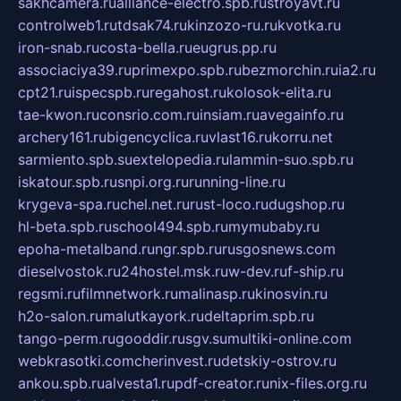
sakhcamera.ru
alliance-electro.spb.ru
stroyavt.ru
controlweb1.ru
tdsak74.ru
kinzozo-ru.ru
kvotka.ru
iron-snab.ru
costa-bella.ru
eugrus.pp.ru
associaciya39.ru
primexpo.spb.ru
bezmorchin.ru
ia2.ru
cpt21.ru
ispecspb.ru
regahost.ru
kolosok-elita.ru
tae-kwon.ru
consrio.com.ru
insiam.ru
avegainfo.ru
archery161.ru
bigencyclica.ru
vlast16.ru
korru.net
sarmiento.spb.su
extelopedia.ru
lammin-suo.spb.ru
iskatour.spb.ru
snpi.org.ru
running-line.ru
krygeva-spa.ru
chel.net.ru
rust-loco.ru
dugshop.ru
hl-beta.spb.ru
school494.spb.ru
mymubaby.ru
epoha-metalband.ru
ngr.spb.ru
rusgosnews.com
dieselvostok.ru
24hostel.msk.ru
w-dev.ru
f-ship.ru
regsmi.ru
filmnetwork.ru
malinasp.ru
kinosvin.ru
h2o-salon.ru
malutkayork.ru
deltaprim.spb.ru
tango-perm.ru
gooddir.ru
sgv.su
multiki-online.com
webkrasotki.com
cherinvest.ru
detskiy-ostrov.ru
ankou.spb.ru
alvesta1.ru
pdf-creator.ru
nix-files.org.ru