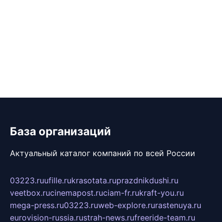
База организаций
Актуальный каталог компаний по всей России
03223.ru
ufille.ru
krasotata.ru
prazdnikdushi.ru
veetbox.ru
cinemapost.ru
ciam-fr.ru
kraft-you.ru
mega-press.ru
03223.ru
web-explore.ru
rastenuya.ru
eurovision-russia.ru
strah-news.ru
freeride-team.ru