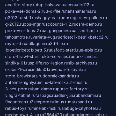
one-life-story.ru
top-halyava.ru
accounts112.ru
poka-vse-doma-2.ru
3-d-file.ru
hahahaharms.ru
g2012.ru
tst-1.ru
shaggy-cat.ru
opsmgr.ru
ev-gallery.ru
g-2012.ru
ops-mgr.ru
accounts-112.ru
csm-demo.ru
poka-vse-doma2.ru
airgungames.ru
allseo-host.ru
tehosmotre.ru
varieta-yug.ru
cricetc1xbetr1xbetcc2.ru
raytor-d.ru
atillagunn.ru
3d-file.ru
1xbeticricetc1xbetti5.ru
uafoot-statti.ru
e-abis1c.ru
store-brawl-stars.ru
kts-services.ru
dark-sand.ru
sindika-01.ru
sp-life.ru
x-legion.ru
sib-archives.ru
e-abis-1-c.ru
sindika01.ru
venda-festival.ru
store-brawlstars.ru
dooraleksandria.ru
antenna-highly.ru
mine-lab-msk.ru
1-mus.ru
3-sex-porn.ru
ban-damn.ru
purse-factory.ru
viagra-tablet.ru
fasbags.ru
adler-jun.ru
bandamn.ru
fincontech.ru
3sexporn.ru
1mus.ru
darksand.ru
rebus-toys.ru
minelab-msk.ru
alabuga-cityhotel.ru
medsprawo-4-ka.ru
2864420.ru
blagodarenie-spb.ru