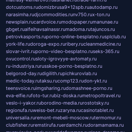
dotcustoms.ru
domizbrusa9x12spb.ru
autodamp.ru
narasimha.ru
djcommodities.ru
nv750.ru
x-ton.ru
newsplain.ru
cardvoice.ru
modopaper.ru
manunae.ru
gbget.ru
alfeihavsalnassr.ru
madoma.ru
tajuncos.ru
petrovkasports.ru
porno-online-besplatno.ru
splclub.ru
york-life.ru
doroga-expo.ru
ribery.ru
cleanmedicine.ru
slovar-ivrit.ru
porno-video-besplatno.ru
seks-365.ru
ovucontrol.ru
sloty-igrovyye-avtomaty.ru
ru-industriya.ru
russkoe-porno-besplatno.ru
belgorod-day.ru
digilith.ru
pichkurovlab.ru
medic-today.ru
taksu.ru
comp123.ru
don-ykt.ru
teensvoice.ru
imgsharing.ru
domashnee-porno.ru
eva-elfie.ru
foto-tur.ru
biz-doska.ru
metropoltravel.ru
veslo-i-yakor.ru
borodino-media.ru
rostotsky.ru
regionufa.ru
weiss-bet.ru
zaryna.ru
casinotablet.ru
universalia.ru
remont-mebeli-moscow.ru
termomur.ru
clubfisher.ru
remstirufa.ru
erdamchi.ru
doramamama.ru