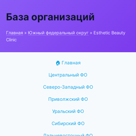
База организаций
Главная
»
Южный федеральный округ
» Esthetic Beauty
Clinic
🏠 Главная
Центральный ФО
Северо-Западный ФО
Приволжский ФО
Уральский ФО
Сибирский ФО
Дальневосточный ФО