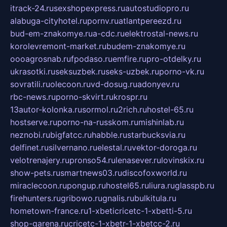
itrack-24.ru
sexshopexpress.ru
autostudiopro.ru
alabuga-cityhotel.ru
pornv.ru
atlantpereezd.ru
bud-em-znakomye.ru
a-cdc.ru
elektrostal-news.ru
korolevremont-market.ru
budem-znakomye.ru
oooagrosnab.ru
fpodaso.ru
emfire.ru
pro-otdelky.ru
ukrasotki.ru
seksuzbek.ru
seks-uzbek.ru
porno-vk.ru
sovratili.ru
olecoon.ru
vd-dosug.ru
adonyev.ru
rbc-news.ru
porno-skvirt.ru
krospr.ru
13autor-kolonka.ru
sormol.ru
2rich.ru
hostel-65.ru
hostserve.ru
porno-na-russkom.ru
mishinlab.ru
neznobi.ru
bigfatcc.ru
habble.ru
starbucksvia.ru
delfinet.ru
silvernano.ru
elestal.ru
vektor-doroga.ru
velotrenajery.ru
pronso54.ru
lenasever.ru
lovinskix.ru
show-pets.ru
smartnews03.ru
discofoxworld.ru
miraclecoon.ru
pongup.ru
hostel65.ru
liura.ru
glasspb.ru
firehunters.ru
gribowo.ru
gnalis.ru
bulkitula.ru
hometown-france.ru
1-xbeticricetc-1-xbetti-5.ru
shop-garena.ru
cricetc-1-xbetr-1-xbetcc-2.ru