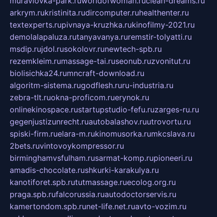
muraviovka-park.ru
worldofwoman.ru
clean-dreams.ru
arkrym.ru
kristinita.ru
dircomputer.ru
healthenter.ru
textexperts.ru
pivnaya-kruzhka.ru
kinofilmy-2021.ru
demolalapaluza.ru
tanyavanya.ru
remstir-tolyatti.ru
msdip.ru
jdol.ru
sokolovr.ru
newtech-spb.ru
rezemkleim.ru
massage-tai.ru
seonub.ru
zvonitut.ru
biolisichka24.ru
mncraft-download.ru
algoritm-sistema.ru
godflesh.ru
ru-industria.ru
zebra-tlt.ru
okna-proficom.ru
erynok.ru
onlinekinospace.ru
startupstudio-fefu.ru
zarges-ru.ru
gegenjustizunrecht.ru
autobalashov.ru
utrovortu.ru
spiski-firm.ru
elara-m.ru
kinomusorka.ru
mkcslava.ru
2bets.ru
vintovoykompressor.ru
birminghamvsfulham.ru
sarmat-komp.ru
pioneeri.ru
amadis-chocolate.ru
shkurki-karakulya.ru
kanotiforet.spb.ru
tutmassage.ru
ecolog.org.ru
praga.spb.ru
falcorussia.ru
autodoctorservis.ru
kamertondom.spb.ru
net-life.net.ru
avto-vozim.ru