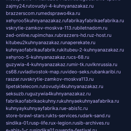
zajmy24.ru
tovudyi-4-kuhnyanazakaz.ru
brazzerscom.ru
medsprawo4ka.ru
xehyroo5kuhnyanazakaz.ru
fabrikayfabrikaefabrika.ru
vskrytie-zamkov-moskva-113.ru
biletnadom.ru
zed-online.ru
pimchax.ru
brazzers-hd.ru
z-host.ru
kitubeu2kuhnyanazakaz.ru
naperekate.ru
kuhnyaofabrikaufabrik.ru
kitubeu-2-kuhnyanazakaz.ru
xehyroo-5-kuhnyanazakaz.ru
cs-68.ru
guzywia-4-kuhnyanazakaz.ru
mir-tk.ru
vlknrussia.ru
cs68.ru
vladivostok-map.ru
video-seks.ru
bankaribi.ru
raszar.ru
vskrytie-zamkov-moskva113.ru
lipetsktelecom.ru
tovudyi4kuhnyanazakaz.ru
seksuzb.ru
guzywia4kuhnyanazakaz.ru
fabrikaofabrikaokuhny.ru
kuhnyaekuhnyaafabrika.ru
kuhnyaykuhnyayfabrika.ru
e-abis1c.ru
store-brawl-stars.ru
kts-services.ru
dark-sand.ru
sindika-01.ru
sp-life.ru
x-legion.ru
sib-archives.ru
e-abis-1-c.ru
sindika01.ru
venda-festival.ru