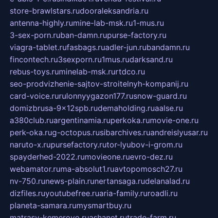
store-brawlstars.ru
dooraleksandria.ru
antenna-highly.ru
mine-lab-msk.ru
1-mus.ru
3-sex-porn.ru
ban-damn.ru
purse-factory.ru
viagra-tablet.ru
fasbags.ru
adler-jun.ru
bandamn.ru
fincontech.ru
3sexporn.ru
1mus.ru
darksand.ru
rebus-toys.ru
minelab-msk.ru
rtdco.ru
seo-prodvizhenie-sajtov-stroitelnyh-kompanij.ru
card-voice.ru
rulonnyygazon177.ru
snow-guard.ru
domizbrusa-9x12spb.ru
demaholding.ru
aalse.ru
a380club.ru
argentinamia.ru
perkoka.ru
movie-one.ru
perk-oka.ru
g-octopus.ru
sibarchives.ru
andreislyusar.ru
naruto-x.ru
pursefactory.ru
tor-lyubov-i-grom.ru
spayderhed-2022.ru
movieone.ru
evro-dez.ru
webamator.ru
ma-absolut1.ru
avtopomosch27.ru
nv-750.ru
news-plain.ru
nertansaga.ru
delanalad.ru
dizfiles.ru
youtubefree.ru
aria-family.ru
roadli.ru
planeta-samara.ru
mysmartbuy.ru
matrasy-kemerovo.ru
ashanet.ru
trade-farm.ru