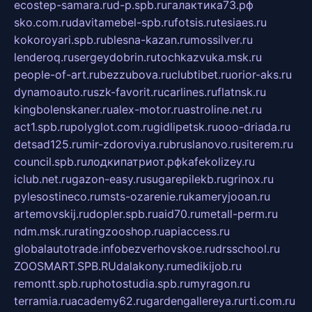
ecostep-samara.ru
d-p.spb.ru
галактика73.рф
sko.com.ru
davitamebel-spb.ru
fotsis.ru
tesiaes.ru
kokoroyari.spb.ru
blesna-kazan.ru
mossilver.ru
lenderoq.ru
sergeydobrin.ru
tochkazvuka.msk.ru
people-of-art.ru
bezzubova.ru
clubtibet.ru
orior-aks.ru
dynamoauto.ru
szk-favorit.ru
carlines.ru
flatnsk.ru
kingbolenskaner.ru
alex-motor.ru
astroline.net.ru
act1.spb.ru
polyglot.com.ru
gidlipetsk.ru
ooo-driada.ru
detsad125.ru
mir-zdoroviya.ru
bruslanovo.ru
siterem.ru
council.spb.ru
лодкипатриот.рф
kafekolizey.ru
iclub.net.ru
gazon-easy.ru
sugarepilekb.ru
grinox.ru
pylesostineco.ru
msts-ozarenie.ru
kameryjooan.ru
artemovskij.ru
dopler.spb.ru
aid70.ru
metall-perm.ru
ndm.msk.ru
ratingzooshop.ru
apiaccess.ru
globalautotrade.info
bezverhovskoe.ru
drsschool.ru
ZOOSMART.SPB.RU
dalakony.ru
medikijob.ru
remontt.spb.ru
photostudia.spb.ru
myragon.ru
terramia.ru
academy62.ru
gardengallereya.ru
rti.com.ru