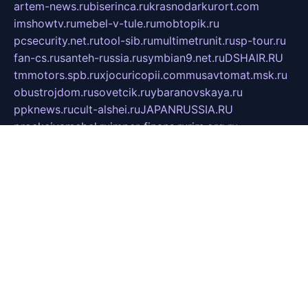
artem-news.ru
biserinca.ru
krasnodarkurort.com
imshowtv.ru
mebel-v-tule.ru
mobtopik.ru
pcsecurity.net.ru
tool-sib.ru
multimetrunit.ru
sp-tour.ru
fan-cs.ru
santeh-russia.ru
symbian9.net.ru
DSHAIR.RU
tmmotors.spb.ru
xjocuricopii.com
musavtomat.msk.ru
obustrojdom.ru
sovetcik.ru
ybaranovskaya.ru
ppknews.ru
cult-alshei.ru
JAPANRUSSIA.RU
proekciyamebel.ru
imper-finans.ru
rim.org.ru
glamourai.ru
brassminus.ru
zabor-pro.ru
ftn.pp.ru
dorogoe58.ru
laimengpacker.ru
kuzova-zapchasti.ru
sageerp.ru
taxodrom.ru
dsrazvitie.ru
hardcity.net.ru
ratinghomegames.ru
topservice25.ru
gubernyan.ru
gtglasslined.ru
ii4.ru
tssport.spb.ru
andorra24.com
blackwallstreet.ru
oboimos.ru
optim-doors.com.ru
ikuch.ru
nycr.org.ru
npa21.ru
vremya-ch.spb.ru
desert000.ru
ivtorgi.ru
ifiori.ru
catalog-statei.ru
dcv.org.ru
spetsmaster174.ru
ipkameryhiseeu.ru
dum26.ru
ruspol.spb.ru
fr-opendp.ru
kam-solnyshko.ru