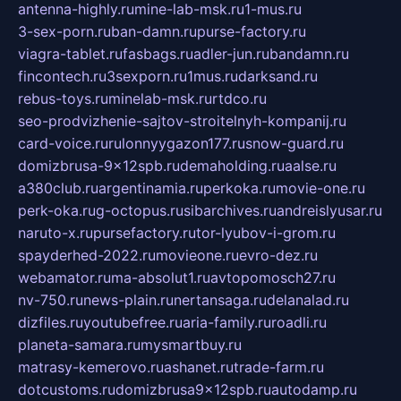
antenna-highly.ru
mine-lab-msk.ru
1-mus.ru
3-sex-porn.ru
ban-damn.ru
purse-factory.ru
viagra-tablet.ru
fasbags.ru
adler-jun.ru
bandamn.ru
fincontech.ru
3sexporn.ru
1mus.ru
darksand.ru
rebus-toys.ru
minelab-msk.ru
rtdco.ru
seo-prodvizhenie-sajtov-stroitelnyh-kompanij.ru
card-voice.ru
rulonnyygazon177.ru
snow-guard.ru
domizbrusa-9x12spb.ru
demaholding.ru
aalse.ru
a380club.ru
argentinamia.ru
perkoka.ru
movie-one.ru
perk-oka.ru
g-octopus.ru
sibarchives.ru
andreislyusar.ru
naruto-x.ru
pursefactory.ru
tor-lyubov-i-grom.ru
spayderhed-2022.ru
movieone.ru
evro-dez.ru
webamator.ru
ma-absolut1.ru
avtopomosch27.ru
nv-750.ru
news-plain.ru
nertansaga.ru
delanalad.ru
dizfiles.ru
youtubefree.ru
aria-family.ru
roadli.ru
planeta-samara.ru
mysmartbuy.ru
matrasy-kemerovo.ru
ashanet.ru
trade-farm.ru
dotcustoms.ru
domizbrusa9x12spb.ru
autodamp.ru