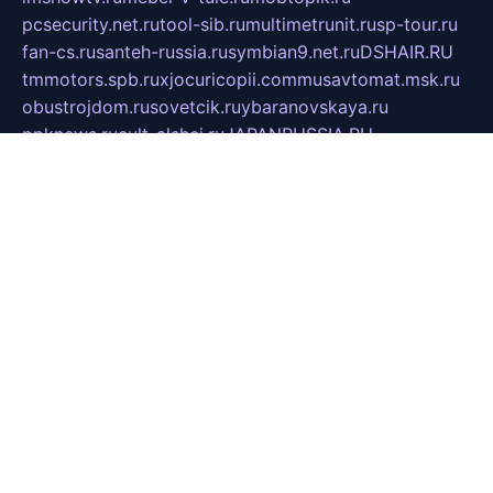
pcsecurity.net.ru
tool-sib.ru
multimetrunit.ru
sp-tour.ru
fan-cs.ru
santeh-russia.ru
symbian9.net.ru
DSHAIR.RU
tmmotors.spb.ru
xjocuricopii.com
musavtomat.msk.ru
obustrojdom.ru
sovetcik.ru
ybaranovskaya.ru
ppknews.ru
cult-alshei.ru
JAPANRUSSIA.RU
proekciyamebel.ru
imper-finans.ru
rim.org.ru
glamourai.ru
brassminus.ru
zabor-pro.ru
ftn.pp.ru
dorogoe58.ru
laimengpacker.ru
kuzova-zapchasti.ru
sageerp.ru
taxodrom.ru
dsrazvitie.ru
hardcity.net.ru
ratinghomegames.ru
topservice25.ru
gubernyan.ru
gtglasslined.ru
ii4.ru
tssport.spb.ru
andorra24.com
blackwallstreet.ru
oboimos.ru
optim-doors.com.ru
ikuch.ru
nycr.org.ru
npa21.ru
vremya-ch.spb.ru
desert000.ru
ivtorgi.ru
ifiori.ru
catalog-statei.ru
dcv.org.ru
spetsmaster174.ru
ipkameryhiseeu.ru
dum26.ru
ruspol.spb.ru
fr-opendp.ru
kam-solnyshko.ru
cheyenne-arapaho.ru
sevzapmetal.spb.ru
ted-lapidus.spb.ru
parasite-eliminator.ru