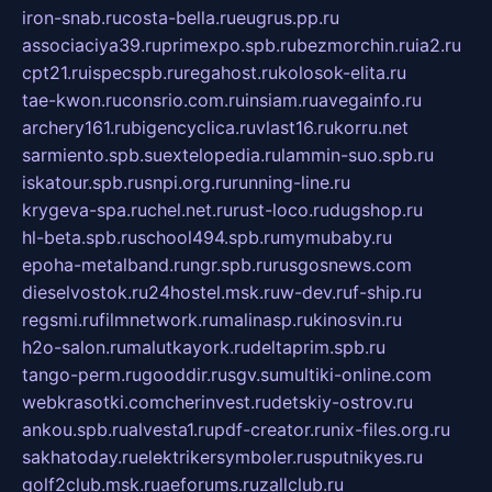
iron-snab.ru
costa-bella.ru
eugrus.pp.ru
associaciya39.ru
primexpo.spb.ru
bezmorchin.ru
ia2.ru
cpt21.ru
ispecspb.ru
regahost.ru
kolosok-elita.ru
tae-kwon.ru
consrio.com.ru
insiam.ru
avegainfo.ru
archery161.ru
bigencyclica.ru
vlast16.ru
korru.net
sarmiento.spb.su
extelopedia.ru
lammin-suo.spb.ru
iskatour.spb.ru
snpi.org.ru
running-line.ru
krygeva-spa.ru
chel.net.ru
rust-loco.ru
dugshop.ru
hl-beta.spb.ru
school494.spb.ru
mymubaby.ru
epoha-metalband.ru
ngr.spb.ru
rusgosnews.com
dieselvostok.ru
24hostel.msk.ru
w-dev.ru
f-ship.ru
regsmi.ru
filmnetwork.ru
malinasp.ru
kinosvin.ru
h2o-salon.ru
malutkayork.ru
deltaprim.spb.ru
tango-perm.ru
gooddir.ru
sgv.su
multiki-online.com
webkrasotki.com
cherinvest.ru
detskiy-ostrov.ru
ankou.spb.ru
alvesta1.ru
pdf-creator.ru
nix-files.org.ru
sakhatoday.ru
elektrikersymboler.ru
sputnikyes.ru
golf2club.msk.ru
aeforums.ru
zallclub.ru