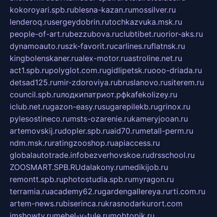
kokoroyari.spb.ru
blesna-kazan.ru
mossilver.ru
lenderoq.ru
sergeydobrin.ru
tochkazvuka.msk.ru
people-of-art.ru
bezzubova.ru
clubtibet.ru
orior-aks.ru
dynamoauto.ru
szk-favorit.ru
carlines.ru
flatnsk.ru
kingbolenskaner.ru
alex-motor.ru
astroline.net.ru
act1.spb.ru
polyglot.com.ru
gidlipetsk.ru
ooo-driada.ru
detsad125.ru
mir-zdoroviya.ru
bruslanovo.ru
siterem.ru
council.spb.ru
лодкипатриот.рф
kafekolizey.ru
iclub.net.ru
gazon-easy.ru
sugarepilekb.ru
grinox.ru
pylesostineco.ru
msts-ozarenie.ru
kameryjooan.ru
artemovskij.ru
dopler.spb.ru
aid70.ru
metall-perm.ru
ndm.msk.ru
ratingzooshop.ru
apiaccess.ru
globalautotrade.info
bezverhovskoe.ru
drsschool.ru
ZOOSMART.SPB.RU
dalakony.ru
medikijob.ru
remontt.spb.ru
photostudia.spb.ru
myragon.ru
terramia.ru
academy62.ru
gardengallereya.ru
rti.com.ru
artem-news.ru
biserinca.ru
krasnodarkurort.com
imshowtv.ru
mebel-v-tule.ru
mobtopik.ru