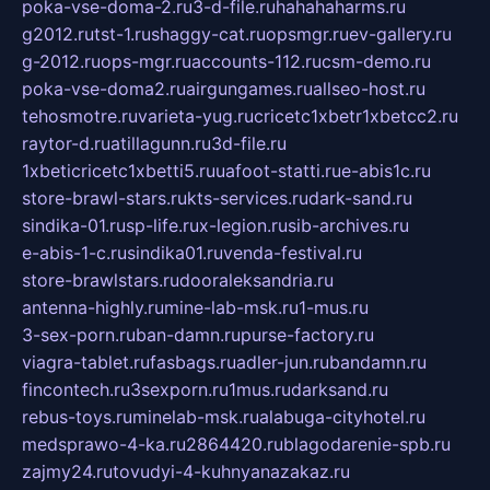
poka-vse-doma-2.ru
3-d-file.ru
hahahaharms.ru
g2012.ru
tst-1.ru
shaggy-cat.ru
opsmgr.ru
ev-gallery.ru
g-2012.ru
ops-mgr.ru
accounts-112.ru
csm-demo.ru
poka-vse-doma2.ru
airgungames.ru
allseo-host.ru
tehosmotre.ru
varieta-yug.ru
cricetc1xbetr1xbetcc2.ru
raytor-d.ru
atillagunn.ru
3d-file.ru
1xbeticricetc1xbetti5.ru
uafoot-statti.ru
e-abis1c.ru
store-brawl-stars.ru
kts-services.ru
dark-sand.ru
sindika-01.ru
sp-life.ru
x-legion.ru
sib-archives.ru
e-abis-1-c.ru
sindika01.ru
venda-festival.ru
store-brawlstars.ru
dooraleksandria.ru
antenna-highly.ru
mine-lab-msk.ru
1-mus.ru
3-sex-porn.ru
ban-damn.ru
purse-factory.ru
viagra-tablet.ru
fasbags.ru
adler-jun.ru
bandamn.ru
fincontech.ru
3sexporn.ru
1mus.ru
darksand.ru
rebus-toys.ru
minelab-msk.ru
alabuga-cityhotel.ru
medsprawo-4-ka.ru
2864420.ru
blagodarenie-spb.ru
zajmy24.ru
tovudyi-4-kuhnyanazakaz.ru