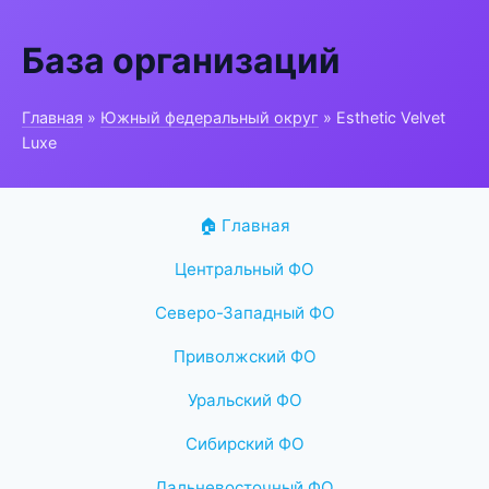
База организаций
Главная
»
Южный федеральный округ
» Esthetic Velvet
Luxe
🏠 Главная
Центральный ФО
Северо-Западный ФО
Приволжский ФО
Уральский ФО
Сибирский ФО
Дальневосточный ФО