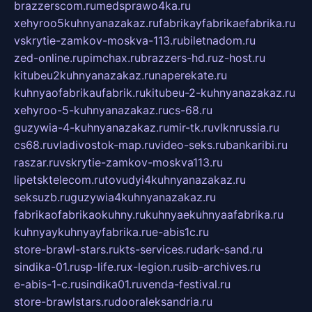
brazzerscom.ru
medsprawo4ka.ru
xehyroo5kuhnyanazakaz.ru
fabrikayfabrikaefabrika.ru
vskrytie-zamkov-moskva-113.ru
biletnadom.ru
zed-online.ru
pimchax.ru
brazzers-hd.ru
z-host.ru
kitubeu2kuhnyanazakaz.ru
naperekate.ru
kuhnyaofabrikaufabrik.ru
kitubeu-2-kuhnyanazakaz.ru
xehyroo-5-kuhnyanazakaz.ru
cs-68.ru
guzywia-4-kuhnyanazakaz.ru
mir-tk.ru
vlknrussia.ru
cs68.ru
vladivostok-map.ru
video-seks.ru
bankaribi.ru
raszar.ru
vskrytie-zamkov-moskva113.ru
lipetsktelecom.ru
tovudyi4kuhnyanazakaz.ru
seksuzb.ru
guzywia4kuhnyanazakaz.ru
fabrikaofabrikaokuhny.ru
kuhnyaekuhnyaafabrika.ru
kuhnyaykuhnyayfabrika.ru
e-abis1c.ru
store-brawl-stars.ru
kts-services.ru
dark-sand.ru
sindika-01.ru
sp-life.ru
x-legion.ru
sib-archives.ru
e-abis-1-c.ru
sindika01.ru
venda-festival.ru
store-brawlstars.ru
dooraleksandria.ru