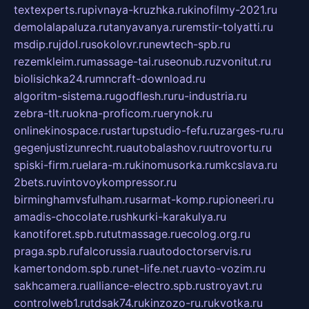
textexperts.ru
pivnaya-kruzhka.ru
kinofilmy-2021.ru
demolalapaluza.ru
tanyavanya.ru
remstir-tolyatti.ru
msdip.ru
jdol.ru
sokolovr.ru
newtech-spb.ru
rezemkleim.ru
massage-tai.ru
seonub.ru
zvonitut.ru
biolisichka24.ru
mncraft-download.ru
algoritm-sistema.ru
godflesh.ru
ru-industria.ru
zebra-tlt.ru
okna-proficom.ru
erynok.ru
onlinekinospace.ru
startupstudio-fefu.ru
zarges-ru.ru
gegenjustizunrecht.ru
autobalashov.ru
utrovortu.ru
spiski-firm.ru
elara-m.ru
kinomusorka.ru
mkcslava.ru
2bets.ru
vintovoykompressor.ru
birminghamvsfulham.ru
sarmat-komp.ru
pioneeri.ru
amadis-chocolate.ru
shkurki-karakulya.ru
kanotiforet.spb.ru
tutmassage.ru
ecolog.org.ru
praga.spb.ru
falcorussia.ru
autodoctorservis.ru
kamertondom.spb.ru
net-life.net.ru
avto-vozim.ru
sakhcamera.ru
alliance-electro.spb.ru
stroyavt.ru
controlweb1.ru
tdsak74.ru
kinzozo-ru.ru
kvotka.ru