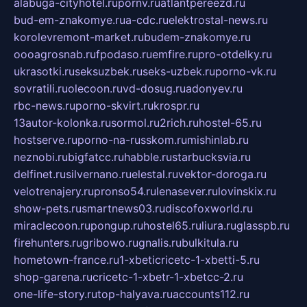
alabuga-cityhotel.ru
pornv.ru
atlantpereezd.ru
bud-em-znakomye.ru
a-cdc.ru
elektrostal-news.ru
korolevremont-market.ru
budem-znakomye.ru
oooagrosnab.ru
fpodaso.ru
emfire.ru
pro-otdelky.ru
ukrasotki.ru
seksuzbek.ru
seks-uzbek.ru
porno-vk.ru
sovratili.ru
olecoon.ru
vd-dosug.ru
adonyev.ru
rbc-news.ru
porno-skvirt.ru
krospr.ru
13autor-kolonka.ru
sormol.ru
2rich.ru
hostel-65.ru
hostserve.ru
porno-na-russkom.ru
mishinlab.ru
neznobi.ru
bigfatcc.ru
habble.ru
starbucksvia.ru
delfinet.ru
silvernano.ru
elestal.ru
vektor-doroga.ru
velotrenajery.ru
pronso54.ru
lenasever.ru
lovinskix.ru
show-pets.ru
smartnews03.ru
discofoxworld.ru
miraclecoon.ru
pongup.ru
hostel65.ru
liura.ru
glasspb.ru
firehunters.ru
gribowo.ru
gnalis.ru
bulkitula.ru
hometown-france.ru
1-xbeticricetc-1-xbetti-5.ru
shop-garena.ru
cricetc-1-xbetr-1-xbetcc-2.ru
one-life-story.ru
top-halyava.ru
accounts112.ru