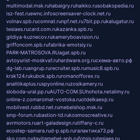
multimodal.msk.ru
habaigry.ru
haikko.ru
sobakopedia.ru
isz-fest.ru
ewnc.info
screensaver-clock.net.ru
volnav.spb.ru
comnat.ru
npf.net.ru
7bit.pp.ru
kalugatur.ru
tesiaes.ru
card.com.ru
kazanka.spb.ru
gildiya-kuznecov.ru
kameryboavision.ru
griffoncom.spb.ru
fabrika-emotsiy.ru
PARK-MATROSOVA.RU
agat.spb.ru
avtoyurist-moskva1.ru
hardware.org.ru
схема-авто.рф
dg-lab.ru
angrup.ru
recruiter.spb.ru
music8.spb.ru
krsk124.ru
kubok.spb.ru
romanofforex.ru
analitikaplus.ru
spyonline.ru
zosikamery.ru
sloboda-ural.pp.ru
AUTO-COM.SU
hohota.net
alimy.ru
online-z.com
aromat-vostoka.ru
otdelkaexp.ru
mobilvest.ru
bbd.net.ru
mebelshop.msk.ru
smp-forum.ru
bastion-td.ru
kosmoscreative.ru
avrmotors.ru
art-galadesign.ru
tiffany-c.ru
ecostep-samara.ru
d-p.spb.ru
галактика73.рф
sko.com.ru
davitamebel-spb.ru
fotsis.ru
tesiaes.ru