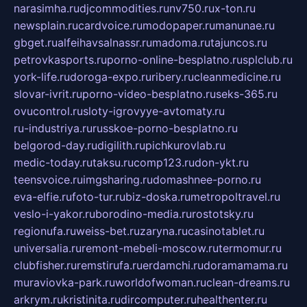
narasimha.ru
djcommodities.ru
nv750.ru
x-ton.ru
newsplain.ru
cardvoice.ru
modopaper.ru
manunae.ru
gbget.ru
alfeihavsalnassr.ru
madoma.ru
tajuncos.ru
petrovkasports.ru
porno-online-besplatno.ru
splclub.ru
york-life.ru
doroga-expo.ru
ribery.ru
cleanmedicine.ru
slovar-ivrit.ru
porno-video-besplatno.ru
seks-365.ru
ovucontrol.ru
sloty-igrovyye-avtomaty.ru
ru-industriya.ru
russkoe-porno-besplatno.ru
belgorod-day.ru
digilith.ru
pichkurovlab.ru
medic-today.ru
taksu.ru
comp123.ru
don-ykt.ru
teensvoice.ru
imgsharing.ru
domashnee-porno.ru
eva-elfie.ru
foto-tur.ru
biz-doska.ru
metropoltravel.ru
veslo-i-yakor.ru
borodino-media.ru
rostotsky.ru
regionufa.ru
weiss-bet.ru
zaryna.ru
casinotablet.ru
universalia.ru
remont-mebeli-moscow.ru
termomur.ru
clubfisher.ru
remstirufa.ru
erdamchi.ru
doramamama.ru
muraviovka-park.ru
worldofwoman.ru
clean-dreams.ru
arkrym.ru
kristinita.ru
dircomputer.ru
healthenter.ru