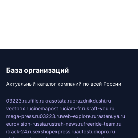
База организаций
Актуальный каталог компаний по всей России
03223.ru
ufille.ru
krasotata.ru
prazdnikdushi.ru
veetbox.ru
cinemapost.ru
ciam-fr.ru
kraft-you.ru
mega-press.ru
03223.ru
web-explore.ru
rastenuya.ru
eurovision-russia.ru
strah-news.ru
freeride-team.ru
itrack-24.ru
sexshopexpress.ru
autostudiopro.ru