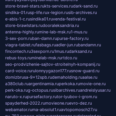
store-brawl-stars.ru
kts-services.ru
dark-sand.ru
sindika-01.ru
sp-life.ru
x-legion.ru
sib-archives.ru
e-abis-1-c.ru
sindika01.ru
venda-festival.ru
store-brawlstars.ru
dooraleksandria.ru
antenna-highly.ru
mine-lab-msk.ru
1-mus.ru
3-sex-porn.ru
ban-damn.ru
purse-factory.ru
viagra-tablet.ru
fasbags.ru
adler-jun.ru
bandamn.ru
fincontech.ru
3sexporn.ru
1mus.ru
darksand.ru
rebus-toys.ru
minelab-msk.ru
rtdco.ru
seo-prodvizhenie-sajtov-stroitelnyh-kompanij.ru
card-voice.ru
rulonnyygazon177.ru
snow-guard.ru
domizbrusa-9x12spb.ru
demaholding.ru
aalse.ru
a380club.ru
argentinamia.ru
perkoka.ru
movie-one.ru
perk-oka.ru
g-octopus.ru
sibarchives.ru
andreislyusar.ru
naruto-x.ru
pursefactory.ru
tor-lyubov-i-grom.ru
spayderhed-2022.ru
movieone.ru
evro-dez.ru
webamator.ru
ma-absolut1.ru
avtopomosch27.ru