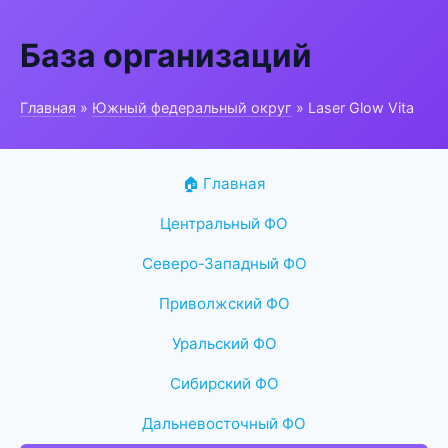
База организаций
Главная
»
Южный федеральный округ
» Laser Glow Vita
🏠 Главная
Центральный ФО
Северо-Западный ФО
Приволжский ФО
Уральский ФО
Сибирский ФО
Дальневосточный ФО