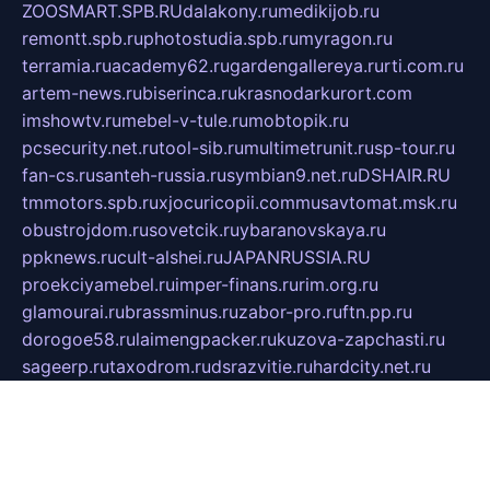
ZOOSMART.SPB.RU
dalakony.ru
medikijob.ru
remontt.spb.ru
photostudia.spb.ru
myragon.ru
terramia.ru
academy62.ru
gardengallereya.ru
rti.com.ru
artem-news.ru
biserinca.ru
krasnodarkurort.com
imshowtv.ru
mebel-v-tule.ru
mobtopik.ru
pcsecurity.net.ru
tool-sib.ru
multimetrunit.ru
sp-tour.ru
fan-cs.ru
santeh-russia.ru
symbian9.net.ru
DSHAIR.RU
tmmotors.spb.ru
xjocuricopii.com
musavtomat.msk.ru
obustrojdom.ru
sovetcik.ru
ybaranovskaya.ru
ppknews.ru
cult-alshei.ru
JAPANRUSSIA.RU
proekciyamebel.ru
imper-finans.ru
rim.org.ru
glamourai.ru
brassminus.ru
zabor-pro.ru
ftn.pp.ru
dorogoe58.ru
laimengpacker.ru
kuzova-zapchasti.ru
sageerp.ru
taxodrom.ru
dsrazvitie.ru
hardcity.net.ru
ratinghomegames.ru
topservice25.ru
gubernyan.ru
gtglasslined.ru
ii4.ru
tssport.spb.ru
andorra24.com
blackwallstreet.ru
oboimos.ru
optim-doors.com.ru
ikuch.ru
nycr.org.ru
npa21.ru
vremya-ch.spb.ru