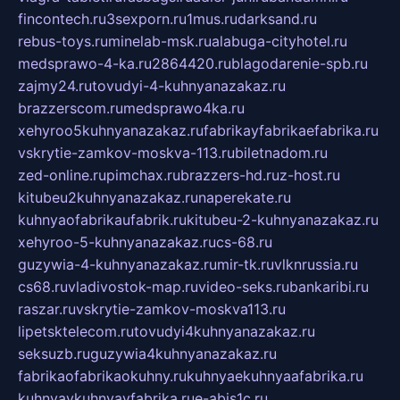
fincontech.ru
3sexporn.ru
1mus.ru
darksand.ru
rebus-toys.ru
minelab-msk.ru
alabuga-cityhotel.ru
medsprawo-4-ka.ru
2864420.ru
blagodarenie-spb.ru
zajmy24.ru
tovudyi-4-kuhnyanazakaz.ru
brazzerscom.ru
medsprawo4ka.ru
xehyroo5kuhnyanazakaz.ru
fabrikayfabrikaefabrika.ru
vskrytie-zamkov-moskva-113.ru
biletnadom.ru
zed-online.ru
pimchax.ru
brazzers-hd.ru
z-host.ru
kitubeu2kuhnyanazakaz.ru
naperekate.ru
kuhnyaofabrikaufabrik.ru
kitubeu-2-kuhnyanazakaz.ru
xehyroo-5-kuhnyanazakaz.ru
cs-68.ru
guzywia-4-kuhnyanazakaz.ru
mir-tk.ru
vlknrussia.ru
cs68.ru
vladivostok-map.ru
video-seks.ru
bankaribi.ru
raszar.ru
vskrytie-zamkov-moskva113.ru
lipetsktelecom.ru
tovudyi4kuhnyanazakaz.ru
seksuzb.ru
guzywia4kuhnyanazakaz.ru
fabrikaofabrikaokuhny.ru
kuhnyaekuhnyaafabrika.ru
kuhnyaykuhnyayfabrika.ru
e-abis1c.ru