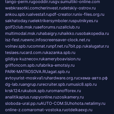
tango-perm.ru
gooddir.ru
sgv.su
multiki-online.com
webkrasotki.com
cherinvest.ru
detskiy-ostrov.ru
ankou.spb.ru
alvesta1.ru
pdf-creator.ru
nix-files.org.ru
sakhatoday.ru
elektrikersymboler.ru
sputnikyes.ru
golf2club.msk.ru
aeforums.ru
zallclub.ru
multimodal.msk.ru
habaigry.ru
haikko.ru
sobakopedia.ru
isz-fest.ru
ewnc.info
screensaver-clock.net.ru
volnav.spb.ru
comnat.ru
npf.net.ru
7bit.pp.ru
kalugatur.ru
tesiaes.ru
card.com.ru
kazanka.spb.ru
gildiya-kuznecov.ru
kameryboavision.ru
griffoncom.spb.ru
fabrika-emotsiy.ru
PARK-MATROSOVA.RU
agat.spb.ru
avtoyurist-moskva1.ru
hardware.org.ru
схема-авто.рф
dg-lab.ru
angrup.ru
recruiter.spb.ru
music8.spb.ru
krsk124.ru
kubok.spb.ru
romanofforex.ru
analitikaplus.ru
spyonline.ru
zosikamery.ru
sloboda-ural.pp.ru
AUTO-COM.SU
hohota.net
alimy.ru
online-z.com
aromat-vostoka.ru
otdelkaexp.ru