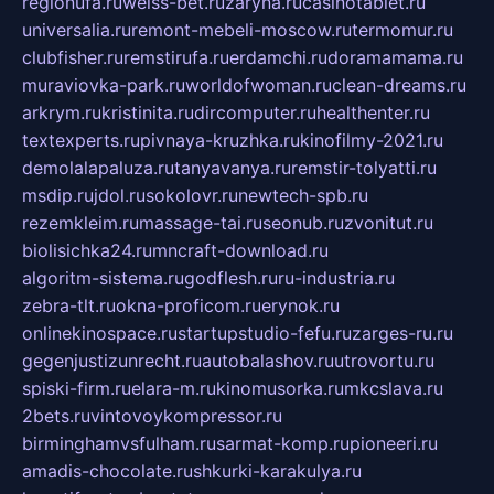
regionufa.ru
weiss-bet.ru
zaryna.ru
casinotablet.ru
universalia.ru
remont-mebeli-moscow.ru
termomur.ru
clubfisher.ru
remstirufa.ru
erdamchi.ru
doramamama.ru
muraviovka-park.ru
worldofwoman.ru
clean-dreams.ru
arkrym.ru
kristinita.ru
dircomputer.ru
healthenter.ru
textexperts.ru
pivnaya-kruzhka.ru
kinofilmy-2021.ru
demolalapaluza.ru
tanyavanya.ru
remstir-tolyatti.ru
msdip.ru
jdol.ru
sokolovr.ru
newtech-spb.ru
rezemkleim.ru
massage-tai.ru
seonub.ru
zvonitut.ru
biolisichka24.ru
mncraft-download.ru
algoritm-sistema.ru
godflesh.ru
ru-industria.ru
zebra-tlt.ru
okna-proficom.ru
erynok.ru
onlinekinospace.ru
startupstudio-fefu.ru
zarges-ru.ru
gegenjustizunrecht.ru
autobalashov.ru
utrovortu.ru
spiski-firm.ru
elara-m.ru
kinomusorka.ru
mkcslava.ru
2bets.ru
vintovoykompressor.ru
birminghamvsfulham.ru
sarmat-komp.ru
pioneeri.ru
amadis-chocolate.ru
shkurki-karakulya.ru