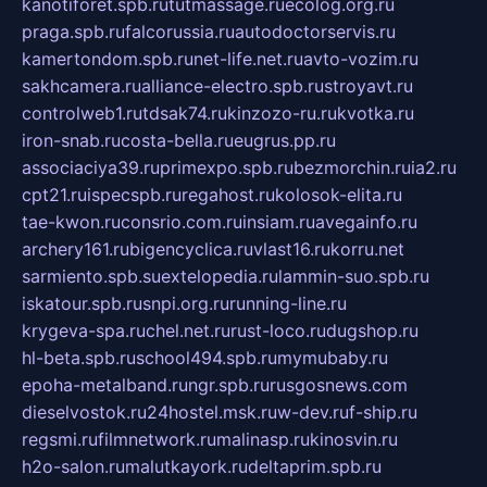
kanotiforet.spb.ru
tutmassage.ru
ecolog.org.ru
praga.spb.ru
falcorussia.ru
autodoctorservis.ru
kamertondom.spb.ru
net-life.net.ru
avto-vozim.ru
sakhcamera.ru
alliance-electro.spb.ru
stroyavt.ru
controlweb1.ru
tdsak74.ru
kinzozo-ru.ru
kvotka.ru
iron-snab.ru
costa-bella.ru
eugrus.pp.ru
associaciya39.ru
primexpo.spb.ru
bezmorchin.ru
ia2.ru
cpt21.ru
ispecspb.ru
regahost.ru
kolosok-elita.ru
tae-kwon.ru
consrio.com.ru
insiam.ru
avegainfo.ru
archery161.ru
bigencyclica.ru
vlast16.ru
korru.net
sarmiento.spb.su
extelopedia.ru
lammin-suo.spb.ru
iskatour.spb.ru
snpi.org.ru
running-line.ru
krygeva-spa.ru
chel.net.ru
rust-loco.ru
dugshop.ru
hl-beta.spb.ru
school494.spb.ru
mymubaby.ru
epoha-metalband.ru
ngr.spb.ru
rusgosnews.com
dieselvostok.ru
24hostel.msk.ru
w-dev.ru
f-ship.ru
regsmi.ru
filmnetwork.ru
malinasp.ru
kinosvin.ru
h2o-salon.ru
malutkayork.ru
deltaprim.spb.ru