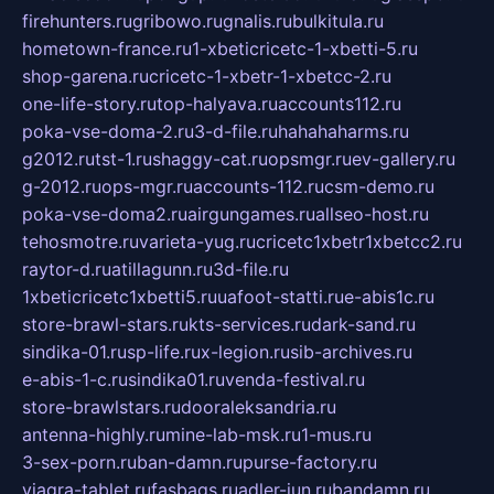
firehunters.ru
gribowo.ru
gnalis.ru
bulkitula.ru
hometown-france.ru
1-xbeticricetc-1-xbetti-5.ru
shop-garena.ru
cricetc-1-xbetr-1-xbetcc-2.ru
one-life-story.ru
top-halyava.ru
accounts112.ru
poka-vse-doma-2.ru
3-d-file.ru
hahahaharms.ru
g2012.ru
tst-1.ru
shaggy-cat.ru
opsmgr.ru
ev-gallery.ru
g-2012.ru
ops-mgr.ru
accounts-112.ru
csm-demo.ru
poka-vse-doma2.ru
airgungames.ru
allseo-host.ru
tehosmotre.ru
varieta-yug.ru
cricetc1xbetr1xbetcc2.ru
raytor-d.ru
atillagunn.ru
3d-file.ru
1xbeticricetc1xbetti5.ru
uafoot-statti.ru
e-abis1c.ru
store-brawl-stars.ru
kts-services.ru
dark-sand.ru
sindika-01.ru
sp-life.ru
x-legion.ru
sib-archives.ru
e-abis-1-c.ru
sindika01.ru
venda-festival.ru
store-brawlstars.ru
dooraleksandria.ru
antenna-highly.ru
mine-lab-msk.ru
1-mus.ru
3-sex-porn.ru
ban-damn.ru
purse-factory.ru
viagra-tablet.ru
fasbags.ru
adler-jun.ru
bandamn.ru