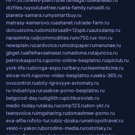
nv-750.ru
news-plain.ru
nertansaga.ru
delanalad.ru
dizfiles.ru
youtubefree.ru
aria-family.ru
roadli.ru
planeta-samara.ru
mysmartbuy.ru
matrasy-kemerovo.ru
ashanet.ru
trade-farm.ru
dotcustoms.ru
domizbrusa9x12spb.ru
autodamp.ru
narasimha.ru
djcommodities.ru
nv750.ru
x-ton.ru
newsplain.ru
cardvoice.ru
modopaper.ru
manunae.ru
gbget.ru
alfeihavsalnassr.ru
madoma.ru
tajuncos.ru
petrovkasports.ru
porno-online-besplatno.ru
splclub.ru
york-life.ru
doroga-expo.ru
ribery.ru
cleanmedicine.ru
slovar-ivrit.ru
porno-video-besplatno.ru
seks-365.ru
ovucontrol.ru
sloty-igrovyye-avtomaty.ru
ru-industriya.ru
russkoe-porno-besplatno.ru
belgorod-day.ru
digilith.ru
pichkurovlab.ru
medic-today.ru
taksu.ru
comp123.ru
don-ykt.ru
teensvoice.ru
imgsharing.ru
domashnee-porno.ru
eva-elfie.ru
foto-tur.ru
biz-doska.ru
metropoltravel.ru
veslo-i-yakor.ru
borodino-media.ru
rostotsky.ru