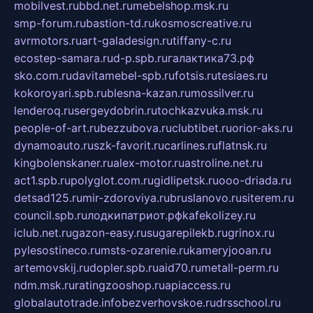
mobilvest.ru
bbd.net.ru
mebelshop.msk.ru
smp-forum.ru
bastion-td.ru
kosmoscreative.ru
avrmotors.ru
art-galadesign.ru
tiffany-c.ru
ecostep-samara.ru
d-p.spb.ru
галактика73.рф
sko.com.ru
davitamebel-spb.ru
fotsis.ru
tesiaes.ru
kokoroyari.spb.ru
blesna-kazan.ru
mossilver.ru
lenderoq.ru
sergeydobrin.ru
tochkazvuka.msk.ru
people-of-art.ru
bezzubova.ru
clubtibet.ru
orior-aks.ru
dynamoauto.ru
szk-favorit.ru
carlines.ru
flatnsk.ru
kingbolenskaner.ru
alex-motor.ru
astroline.net.ru
act1.spb.ru
polyglot.com.ru
gidlipetsk.ru
ooo-driada.ru
detsad125.ru
mir-zdoroviya.ru
bruslanovo.ru
siterem.ru
council.spb.ru
лодкипатриот.рф
kafekolizey.ru
iclub.net.ru
gazon-easy.ru
sugarepilekb.ru
grinox.ru
pylesostineco.ru
msts-ozarenie.ru
kameryjooan.ru
artemovskij.ru
dopler.spb.ru
aid70.ru
metall-perm.ru
ndm.msk.ru
ratingzooshop.ru
apiaccess.ru
globalautotrade.info
bezverhovskoe.ru
drsschool.ru