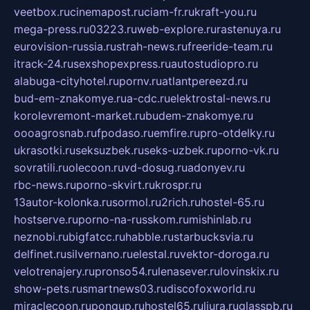
veetbox.ru
cinemapost.ru
ciam-fr.ru
kraft-you.ru
mega-press.ru
03223.ru
web-explore.ru
rastenuya.ru
eurovision-russia.ru
strah-news.ru
freeride-team.ru
itrack-24.ru
sexshopexpress.ru
autostudiopro.ru
alabuga-cityhotel.ru
pornv.ru
atlantpereezd.ru
bud-em-znakomye.ru
a-cdc.ru
elektrostal-news.ru
korolevremont-market.ru
budem-znakomye.ru
oooagrosnab.ru
fpodaso.ru
emfire.ru
pro-otdelky.ru
ukrasotki.ru
seksuzbek.ru
seks-uzbek.ru
porno-vk.ru
sovratili.ru
olecoon.ru
vd-dosug.ru
adonyev.ru
rbc-news.ru
porno-skvirt.ru
krospr.ru
13autor-kolonka.ru
sormol.ru
2rich.ru
hostel-65.ru
hostserve.ru
porno-na-russkom.ru
mishinlab.ru
neznobi.ru
bigfatcc.ru
habble.ru
starbucksvia.ru
delfinet.ru
silvernano.ru
elestal.ru
vektor-doroga.ru
velotrenajery.ru
pronso54.ru
lenasever.ru
lovinskix.ru
show-pets.ru
smartnews03.ru
discofoxworld.ru
miraclecoon.ru
pongup.ru
hostel65.ru
liura.ru
glasspb.ru