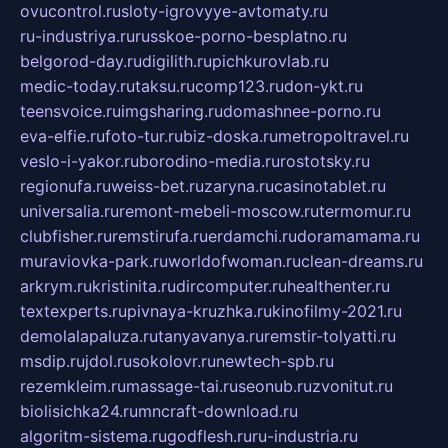
ovucontrol.ru
sloty-igrovyye-avtomaty.ru
ru-industriya.ru
russkoe-porno-besplatno.ru
belgorod-day.ru
digilith.ru
pichkurovlab.ru
medic-today.ru
taksu.ru
comp123.ru
don-ykt.ru
teensvoice.ru
imgsharing.ru
domashnee-porno.ru
eva-elfie.ru
foto-tur.ru
biz-doska.ru
metropoltravel.ru
veslo-i-yakor.ru
borodino-media.ru
rostotsky.ru
regionufa.ru
weiss-bet.ru
zaryna.ru
casinotablet.ru
universalia.ru
remont-mebeli-moscow.ru
termomur.ru
clubfisher.ru
remstirufa.ru
erdamchi.ru
doramamama.ru
muraviovka-park.ru
worldofwoman.ru
clean-dreams.ru
arkrym.ru
kristinita.ru
dircomputer.ru
healthenter.ru
textexperts.ru
pivnaya-kruzhka.ru
kinofilmy-2021.ru
demolalapaluza.ru
tanyavanya.ru
remstir-tolyatti.ru
msdip.ru
jdol.ru
sokolovr.ru
newtech-spb.ru
rezemkleim.ru
massage-tai.ru
seonub.ru
zvonitut.ru
biolisichka24.ru
mncraft-download.ru
algoritm-sistema.ru
godflesh.ru
ru-industria.ru