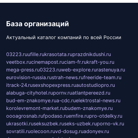
База организаций
Актуальный каталог компаний по всей России
03223.ru
ufille.ru
krasotata.ru
prazdnikdushi.ru
veetbox.ru
cinemapost.ru
ciam-fr.ru
kraft-you.ru
mega-press.ru
03223.ru
web-explore.ru
rastenuya.ru
eurovision-russia.ru
strah-news.ru
freeride-team.ru
itrack-24.ru
sexshopexpress.ru
autostudiopro.ru
alabuga-cityhotel.ru
pornv.ru
atlantpereezd.ru
bud-em-znakomye.ru
a-cdc.ru
elektrostal-news.ru
korolevremont-market.ru
budem-znakomye.ru
oooagrosnab.ru
fpodaso.ru
emfire.ru
pro-otdelky.ru
ukrasotki.ru
seksuzbek.ru
seks-uzbek.ru
porno-vk.ru
sovratili.ru
olecoon.ru
vd-dosug.ru
adonyev.ru