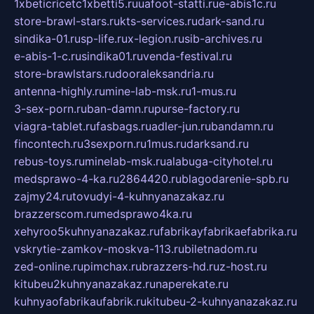
1xbeticricetc1xbetti5.ru
uafoot-statti.ru
e-abis1c.ru
store-brawl-stars.ru
kts-services.ru
dark-sand.ru
sindika-01.ru
sp-life.ru
x-legion.ru
sib-archives.ru
e-abis-1-c.ru
sindika01.ru
venda-festival.ru
store-brawlstars.ru
dooraleksandria.ru
antenna-highly.ru
mine-lab-msk.ru
1-mus.ru
3-sex-porn.ru
ban-damn.ru
purse-factory.ru
viagra-tablet.ru
fasbags.ru
adler-jun.ru
bandamn.ru
fincontech.ru
3sexporn.ru
1mus.ru
darksand.ru
rebus-toys.ru
minelab-msk.ru
alabuga-cityhotel.ru
medsprawo-4-ka.ru
2864420.ru
blagodarenie-spb.ru
zajmy24.ru
tovudyi-4-kuhnyanazakaz.ru
brazzerscom.ru
medsprawo4ka.ru
xehyroo5kuhnyanazakaz.ru
fabrikayfabrikaefabrika.ru
vskrytie-zamkov-moskva-113.ru
biletnadom.ru
zed-online.ru
pimchax.ru
brazzers-hd.ru
z-host.ru
kitubeu2kuhnyanazakaz.ru
naperekate.ru
kuhnyaofabrikaufabrik.ru
kitubeu-2-kuhnyanazakaz.ru