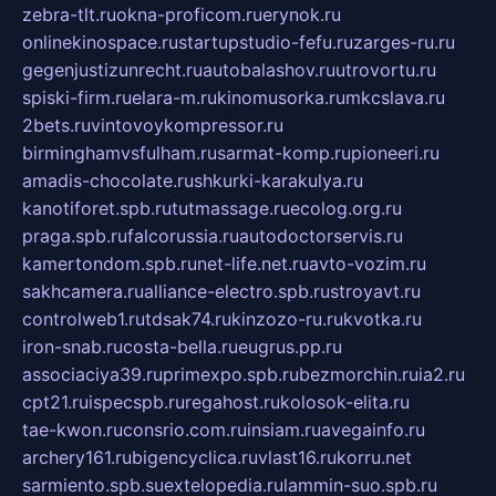
zebra-tlt.ru
okna-proficom.ru
erynok.ru
onlinekinospace.ru
startupstudio-fefu.ru
zarges-ru.ru
gegenjustizunrecht.ru
autobalashov.ru
utrovortu.ru
spiski-firm.ru
elara-m.ru
kinomusorka.ru
mkcslava.ru
2bets.ru
vintovoykompressor.ru
birminghamvsfulham.ru
sarmat-komp.ru
pioneeri.ru
amadis-chocolate.ru
shkurki-karakulya.ru
kanotiforet.spb.ru
tutmassage.ru
ecolog.org.ru
praga.spb.ru
falcorussia.ru
autodoctorservis.ru
kamertondom.spb.ru
net-life.net.ru
avto-vozim.ru
sakhcamera.ru
alliance-electro.spb.ru
stroyavt.ru
controlweb1.ru
tdsak74.ru
kinzozo-ru.ru
kvotka.ru
iron-snab.ru
costa-bella.ru
eugrus.pp.ru
associaciya39.ru
primexpo.spb.ru
bezmorchin.ru
ia2.ru
cpt21.ru
ispecspb.ru
regahost.ru
kolosok-elita.ru
tae-kwon.ru
consrio.com.ru
insiam.ru
avegainfo.ru
archery161.ru
bigencyclica.ru
vlast16.ru
korru.net
sarmiento.spb.su
extelopedia.ru
lammin-suo.spb.ru