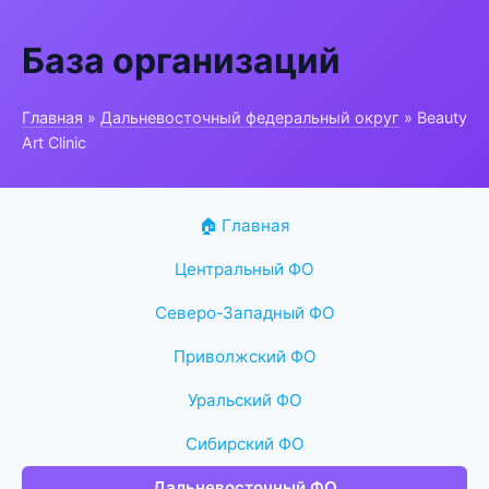
База организаций
Главная
»
Дальневосточный федеральный округ
» Beauty
Art Clinic
🏠 Главная
Центральный ФО
Северо-Западный ФО
Приволжский ФО
Уральский ФО
Сибирский ФО
Дальневосточный ФО