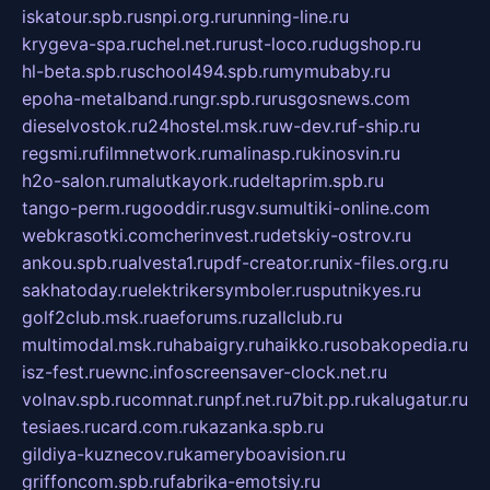
iskatour.spb.ru
snpi.org.ru
running-line.ru
krygeva-spa.ru
chel.net.ru
rust-loco.ru
dugshop.ru
hl-beta.spb.ru
school494.spb.ru
mymubaby.ru
epoha-metalband.ru
ngr.spb.ru
rusgosnews.com
dieselvostok.ru
24hostel.msk.ru
w-dev.ru
f-ship.ru
regsmi.ru
filmnetwork.ru
malinasp.ru
kinosvin.ru
h2o-salon.ru
malutkayork.ru
deltaprim.spb.ru
tango-perm.ru
gooddir.ru
sgv.su
multiki-online.com
webkrasotki.com
cherinvest.ru
detskiy-ostrov.ru
ankou.spb.ru
alvesta1.ru
pdf-creator.ru
nix-files.org.ru
sakhatoday.ru
elektrikersymboler.ru
sputnikyes.ru
golf2club.msk.ru
aeforums.ru
zallclub.ru
multimodal.msk.ru
habaigry.ru
haikko.ru
sobakopedia.ru
isz-fest.ru
ewnc.info
screensaver-clock.net.ru
volnav.spb.ru
comnat.ru
npf.net.ru
7bit.pp.ru
kalugatur.ru
tesiaes.ru
card.com.ru
kazanka.spb.ru
gildiya-kuznecov.ru
kameryboavision.ru
griffoncom.spb.ru
fabrika-emotsiy.ru