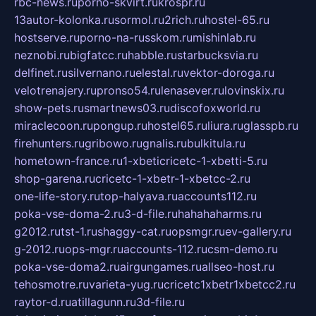
rbc-news.ru
porno-skvirt.ru
krospr.ru
13autor-kolonka.ru
sormol.ru
2rich.ru
hostel-65.ru
hostserve.ru
porno-na-russkom.ru
mishinlab.ru
neznobi.ru
bigfatcc.ru
habble.ru
starbucksvia.ru
delfinet.ru
silvernano.ru
elestal.ru
vektor-doroga.ru
velotrenajery.ru
pronso54.ru
lenasever.ru
lovinskix.ru
show-pets.ru
smartnews03.ru
discofoxworld.ru
miraclecoon.ru
pongup.ru
hostel65.ru
liura.ru
glasspb.ru
firehunters.ru
gribowo.ru
gnalis.ru
bulkitula.ru
hometown-france.ru
1-xbeticricetc-1-xbetti-5.ru
shop-garena.ru
cricetc-1-xbetr-1-xbetcc-2.ru
one-life-story.ru
top-halyava.ru
accounts112.ru
poka-vse-doma-2.ru
3-d-file.ru
hahahaharms.ru
g2012.ru
tst-1.ru
shaggy-cat.ru
opsmgr.ru
ev-gallery.ru
g-2012.ru
ops-mgr.ru
accounts-112.ru
csm-demo.ru
poka-vse-doma2.ru
airgungames.ru
allseo-host.ru
tehosmotre.ru
varieta-yug.ru
cricetc1xbetr1xbetcc2.ru
raytor-d.ru
atillagunn.ru
3d-file.ru