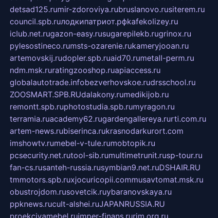
detsad125.ru
mir-zdoroviya.ru
bruslanovo.ru
siterem.ru
council.spb.ru
лодкипатриот.рф
kafekolizey.ru
iclub.net.ru
gazon-easy.ru
sugarepilekb.ru
grinox.ru
pylesostineco.ru
msts-ozarenie.ru
kameryjooan.ru
artemovskij.ru
dopler.spb.ru
aid70.ru
metall-perm.ru
ndm.msk.ru
ratingzooshop.ru
apiaccess.ru
globalautotrade.info
bezverhovskoe.ru
drsschool.ru
ZOOSMART.SPB.RU
dalakony.ru
medikijob.ru
remontt.spb.ru
photostudia.spb.ru
myragon.ru
terramia.ru
academy62.ru
gardengallereya.ru
rti.com.ru
artem-news.ru
biserinca.ru
krasnodarkurort.com
imshowtv.ru
mebel-v-tule.ru
mobtopik.ru
pcsecurity.net.ru
tool-sib.ru
multimetrunit.ru
sp-tour.ru
fan-cs.ru
santeh-russia.ru
symbian9.net.ru
DSHAIR.RU
tmmotors.spb.ru
xjocuricopii.com
musavtomat.msk.ru
obustrojdom.ru
sovetcik.ru
ybaranovskaya.ru
ppknews.ru
cult-alshei.ru
JAPANRUSSIA.RU
proekciyamebel.ru
imper-finans.ru
rim.org.ru