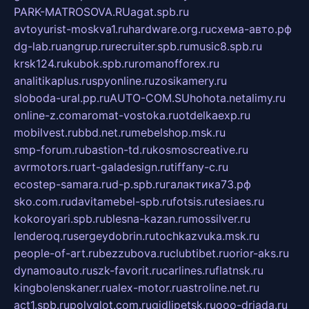
PARK-MATROSOVA.RU
agat.spb.ru
avtoyurist-moskva1.ru
hardware.org.ru
схема-авто.рф
dg-lab.ru
angrup.ru
recruiter.spb.ru
music8.spb.ru
krsk124.ru
kubok.spb.ru
romanofforex.ru
analitikaplus.ru
spyonline.ru
zosikamery.ru
sloboda-ural.pp.ru
AUTO-COM.SU
hohota.net
alimy.ru
online-z.com
aromat-vostoka.ru
otdelkaexp.ru
mobilvest.ru
bbd.net.ru
mebelshop.msk.ru
smp-forum.ru
bastion-td.ru
kosmoscreative.ru
avrmotors.ru
art-galadesign.ru
tiffany-c.ru
ecostep-samara.ru
d-p.spb.ru
галактика73.рф
sko.com.ru
davitamebel-spb.ru
fotsis.ru
tesiaes.ru
kokoroyari.spb.ru
blesna-kazan.ru
mossilver.ru
lenderoq.ru
sergeydobrin.ru
tochkazvuka.msk.ru
people-of-art.ru
bezzubova.ru
clubtibet.ru
orior-aks.ru
dynamoauto.ru
szk-favorit.ru
carlines.ru
flatnsk.ru
kingbolenskaner.ru
alex-motor.ru
astroline.net.ru
act1.spb.ru
polyglot.com.ru
gidlipetsk.ru
ooo-driada.ru