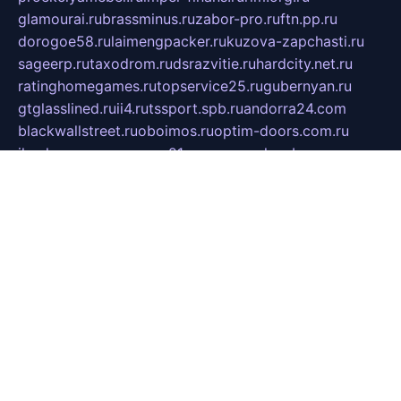
glamourai.ru
brassminus.ru
zabor-pro.ru
ftn.pp.ru
dorogoe58.ru
laimengpacker.ru
kuzova-zapchasti.ru
sageerp.ru
taxodrom.ru
dsrazvitie.ru
hardcity.net.ru
ratinghomegames.ru
topservice25.ru
gubernyan.ru
gtglasslined.ru
ii4.ru
tssport.spb.ru
andorra24.com
blackwallstreet.ru
oboimos.ru
optim-doors.com.ru
ikuch.ru
nycr.org.ru
npa21.ru
vremya-ch.spb.ru
desert000.ru
ivtorgi.ru
ifiori.ru
catalog-statei.ru
dcv.org.ru
spetsmaster174.ru
ipkameryhiseeu.ru
dum26.ru
ruspol.spb.ru
fr-opendp.ru
kam-solnyshko.ru
cheyenne-arapaho.ru
sevzapmetal.spb.ru
ted-lapidus.spb.ru
parasite-eliminator.ru
sigma-complete.ru
modernworld.ru
dama-moda.ru
eholot-group.ru
sk-nvkz.ru
DRONGOLD.RU
democratia2.ru
i-farmer.ru
mass-sport.org
jablonex.spb.ru
bookmess.ru
linkword.ru
refineua.com.ru
cs-spec.net.ru
altay-mebel.ru
DNK-THEATRE.RU
mechaniks.spb.ru
ipcamtechage.ru