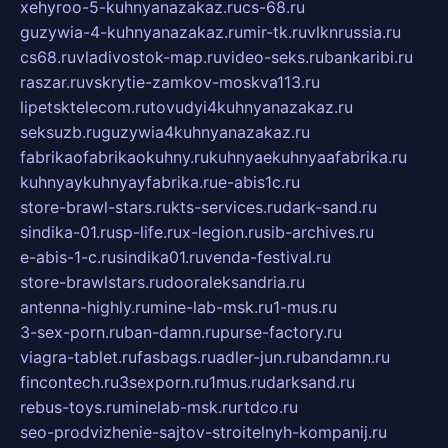
xehyroo-5-kuhnyanazakaz.ru
cs-68.ru
guzywia-4-kuhnyanazakaz.ru
mir-tk.ru
vlknrussia.ru
cs68.ru
vladivostok-map.ru
video-seks.ru
bankaribi.ru
raszar.ru
vskrytie-zamkov-moskva113.ru
lipetsktelecom.ru
tovudyi4kuhnyanazakaz.ru
seksuzb.ru
guzywia4kuhnyanazakaz.ru
fabrikaofabrikaokuhny.ru
kuhnyaekuhnyaafabrika.ru
kuhnyaykuhnyayfabrika.ru
e-abis1c.ru
store-brawl-stars.ru
kts-services.ru
dark-sand.ru
sindika-01.ru
sp-life.ru
x-legion.ru
sib-archives.ru
e-abis-1-c.ru
sindika01.ru
venda-festival.ru
store-brawlstars.ru
dooraleksandria.ru
antenna-highly.ru
mine-lab-msk.ru
1-mus.ru
3-sex-porn.ru
ban-damn.ru
purse-factory.ru
viagra-tablet.ru
fasbags.ru
adler-jun.ru
bandamn.ru
fincontech.ru
3sexporn.ru
1mus.ru
darksand.ru
rebus-toys.ru
minelab-msk.ru
rtdco.ru
seo-prodvizhenie-sajtov-stroitelnyh-kompanij.ru