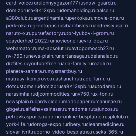
card-voice.ru
rulonnyygazon177.ru
snow-guard.ru
domizbrusa-9x12spb.ru
demaholding.ru
aalse.ru
a380club.ru
argentinamia.ru
perkoka.ru
movie-one.ru
perk-oka.ru
g-octopus.ru
sibarchives.ru
andreislyusar.ru
naruto-x.ru
pursefactory.ru
tor-lyubov-i-grom.ru
spayderhed-2022.ru
movieone.ru
evro-dez.ru
webamator.ru
ma-absolut1.ru
avtopomosch27.ru
nv-750.ru
news-plain.ru
nertansaga.ru
delanalad.ru
dizfiles.ru
youtubefree.ru
aria-family.ru
roadli.ru
planeta-samara.ru
mysmartbuy.ru
matrasy-kemerovo.ru
ashanet.ru
trade-farm.ru
dotcustoms.ru
domizbrusa9x12spb.ru
autodamp.ru
narasimha.ru
djcommodities.ru
nv750.ru
x-ton.ru
newsplain.ru
cardvoice.ru
modopaper.ru
manunae.ru
gbget.ru
alfeihavsalnassr.ru
madoma.ru
tajuncos.ru
petrovkasports.ru
porno-online-besplatno.ru
splclub.ru
york-life.ru
doroga-expo.ru
ribery.ru
cleanmedicine.ru
slovar-ivrit.ru
porno-video-besplatno.ru
seks-365.ru