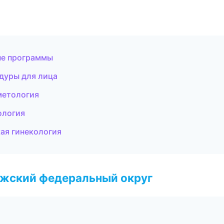
ые программы
едуры для лица
метология
ология
ая гинекология
лжский федеральный округ