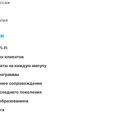
ассаж
апия
ми
i-Fi
ых клиентов
аты на каждую ампулу
программы
урное сопровождение
следнего поколения
образованием
га