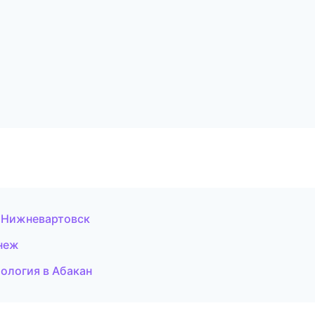
в Нижневартовск
онеж
тология в Абакан