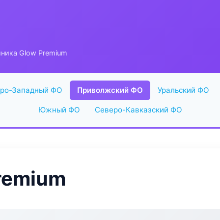
иника Glow Premium
ро-Западный ФО
Приволжский ФО
Уральский ФО
Южный ФО
Северо-Кавказский ФО
remium