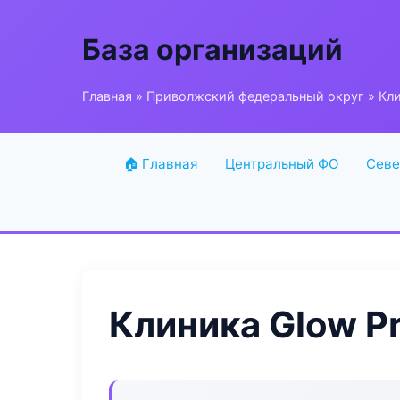
База организаций
Главная
»
Приволжский федеральный округ
» Кл
🏠 Главная
Центральный ФО
Севе
Клиника Glow P