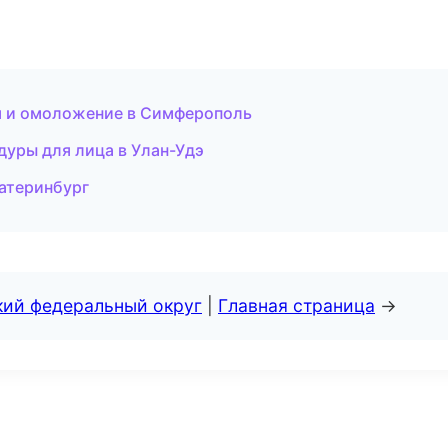
ия и омоложение в Симферополь
едуры для лица в Улан-Удэ
катеринбург
кий федеральный округ
|
Главная страница
→