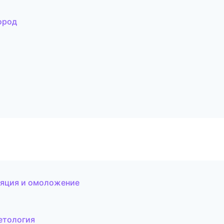
город
иляция и омоложение
етология