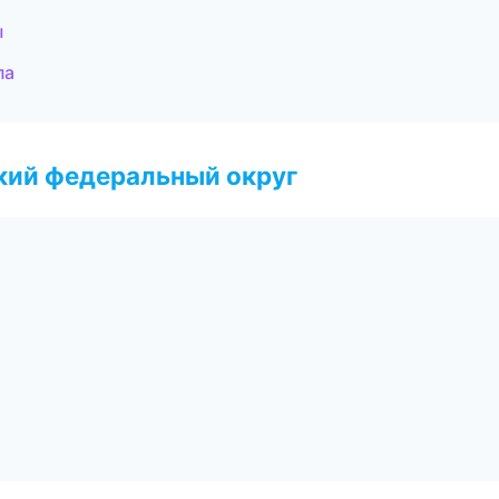
ы
па
ский федеральный округ