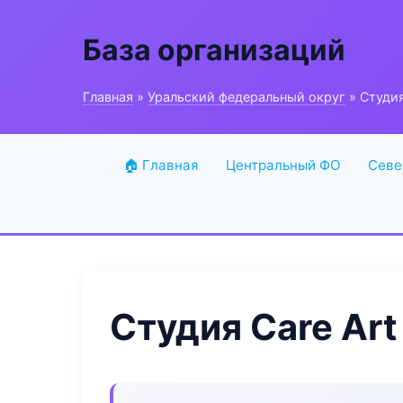
База организаций
Главная
»
Уральский федеральный округ
» Студия
🏠 Главная
Центральный ФО
Севе
Студия Care Art