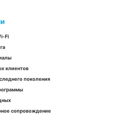
ми
i-Fi
га
риалы
ых клиентов
следнего поколения
программы
одных
урное сопровождение