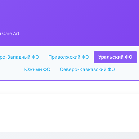
 Care Art
ро-Западный ФО
Приволжский ФО
Уральский ФО
Южный ФО
Северо-Кавказский ФО