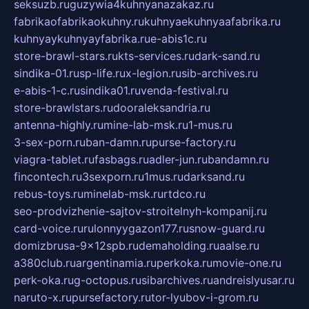
seksuzb.ru
guzywia4kuhnyanazakaz.ru
fabrikaofabrikaokuhny.ru
kuhnyaekuhnyaafabrika.ru
kuhnyaykuhnyayfabrika.ru
e-abis1c.ru
store-brawl-stars.ru
kts-services.ru
dark-sand.ru
sindika-01.ru
sp-life.ru
x-legion.ru
sib-archives.ru
e-abis-1-c.ru
sindika01.ru
venda-festival.ru
store-brawlstars.ru
dooraleksandria.ru
antenna-highly.ru
mine-lab-msk.ru
1-mus.ru
3-sex-porn.ru
ban-damn.ru
purse-factory.ru
viagra-tablet.ru
fasbags.ru
adler-jun.ru
bandamn.ru
fincontech.ru
3sexporn.ru
1mus.ru
darksand.ru
rebus-toys.ru
minelab-msk.ru
rtdco.ru
seo-prodvizhenie-sajtov-stroitelnyh-kompanij.ru
card-voice.ru
rulonnyygazon177.ru
snow-guard.ru
domizbrusa-9x12spb.ru
demaholding.ru
aalse.ru
a380club.ru
argentinamia.ru
perkoka.ru
movie-one.ru
perk-oka.ru
g-octopus.ru
sibarchives.ru
andreislyusar.ru
naruto-x.ru
pursefactory.ru
tor-lyubov-i-grom.ru