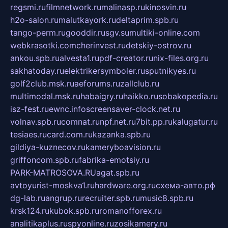
regsmi.ru
filmnetwork.ru
malinasp.ru
kinosvin.ru
h2o-salon.ru
malutkayork.ru
deltaprim.spb.ru
tango-perm.ru
gooddir.ru
sgv.su
multiki-online.com
webkrasotki.com
cherinvest.ru
detskiy-ostrov.ru
ankou.spb.ru
alvesta1.ru
pdf-creator.ru
nix-files.org.ru
sakhatoday.ru
elektrikersymboler.ru
sputnikyes.ru
golf2club.msk.ru
aeforums.ru
zallclub.ru
multimodal.msk.ru
habaigry.ru
haikko.ru
sobakopedia.ru
isz-fest.ru
ewnc.info
screensaver-clock.net.ru
volnav.spb.ru
comnat.ru
npf.net.ru
7bit.pp.ru
kalugatur.ru
tesiaes.ru
card.com.ru
kazanka.spb.ru
gildiya-kuznecov.ru
kameryboavision.ru
griffoncom.spb.ru
fabrika-emotsiy.ru
PARK-MATROSOVA.RU
agat.spb.ru
avtoyurist-moskva1.ru
hardware.org.ru
схема-авто.рф
dg-lab.ru
angrup.ru
recruiter.spb.ru
music8.spb.ru
krsk124.ru
kubok.spb.ru
romanofforex.ru
analitikaplus.ru
spyonline.ru
zosikamery.ru