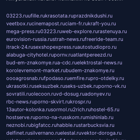
03223.ru
ufille.ru
krasotata.ru
prazdnikdushi.ru
veetbox.ru
cinemapost.ru
ciam-fr.ru
kraft-you.ru
mega-press.ru
03223.ru
web-explore.ru
rastenuya.ru
eurovision-russia.ru
strah-news.ru
freeride-team.ru
itrack-24.ru
sexshopexpress.ru
autostudiopro.ru
alabuga-cityhotel.ru
pornv.ru
atlantpereezd.ru
bud-em-znakomye.ru
a-cdc.ru
elektrostal-news.ru
korolevremont-market.ru
budem-znakomye.ru
oooagrosnab.ru
fpodaso.ru
emfire.ru
pro-otdelky.ru
ukrasotki.ru
seksuzbek.ru
seks-uzbek.ru
porno-vk.ru
sovratili.ru
olecoon.ru
vd-dosug.ru
adonyev.ru
rbc-news.ru
porno-skvirt.ru
krospr.ru
13autor-kolonka.ru
sormol.ru
2rich.ru
hostel-65.ru
hostserve.ru
porno-na-russkom.ru
mishinlab.ru
neznobi.ru
bigfatcc.ru
habble.ru
starbucksvia.ru
delfinet.ru
silvernano.ru
elestal.ru
vektor-doroga.ru