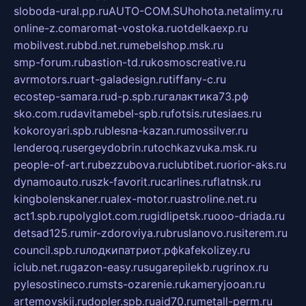
sloboda-ural.pp.ru
AUTO-COM.SU
hohota.net
alimy.ru
online-z.com
aromat-vostoka.ru
otdelkaexp.ru
mobilvest.ru
bbd.net.ru
mebelshop.msk.ru
smp-forum.ru
bastion-td.ru
kosmoscreative.ru
avrmotors.ru
art-galadesign.ru
tiffany-c.ru
ecostep-samara.ru
d-p.spb.ru
галактика73.рф
sko.com.ru
davitamebel-spb.ru
fotsis.ru
tesiaes.ru
kokoroyari.spb.ru
blesna-kazan.ru
mossilver.ru
lenderoq.ru
sergeydobrin.ru
tochkazvuka.msk.ru
people-of-art.ru
bezzubova.ru
clubtibet.ru
orior-aks.ru
dynamoauto.ru
szk-favorit.ru
carlines.ru
flatnsk.ru
kingbolenskaner.ru
alex-motor.ru
astroline.net.ru
act1.spb.ru
polyglot.com.ru
gidlipetsk.ru
ooo-driada.ru
detsad125.ru
mir-zdoroviya.ru
bruslanovo.ru
siterem.ru
council.spb.ru
лодкипатриот.рф
kafekolizey.ru
iclub.net.ru
gazon-easy.ru
sugarepilekb.ru
grinox.ru
pylesostineco.ru
msts-ozarenie.ru
kameryjooan.ru
artemovskij.ru
dopler.spb.ru
aid70.ru
metall-perm.ru