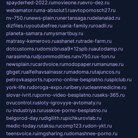
spayderhed-2022.ru
movieone.ru
evro-dez.ru
webamator.ru
ma-absolut1.ru
avtopomosch27.ru
nv-750.ru
news-plain.ru
nertansaga.ru
delanalad.ru
dizfiles.ru
youtubefree.ru
aria-family.ru
roadli.ru
planeta-samara.ru
mysmartbuy.ru
matrasy-kemerovo.ru
ashanet.ru
trade-farm.ru
dotcustoms.ru
domizbrusa9x12spb.ru
autodamp.ru
narasimha.ru
djcommodities.ru
nv750.ru
x-ton.ru
newsplain.ru
cardvoice.ru
modopaper.ru
manunae.ru
gbget.ru
alfeihavsalnassr.ru
madoma.ru
tajuncos.ru
petrovkasports.ru
porno-online-besplatno.ru
splclub.ru
york-life.ru
doroga-expo.ru
ribery.ru
cleanmedicine.ru
slovar-ivrit.ru
porno-video-besplatno.ru
seks-365.ru
ovucontrol.ru
sloty-igrovyye-avtomaty.ru
ru-industriya.ru
russkoe-porno-besplatno.ru
belgorod-day.ru
digilith.ru
pichkurovlab.ru
medic-today.ru
taksu.ru
comp123.ru
don-ykt.ru
teensvoice.ru
imgsharing.ru
domashnee-porno.ru