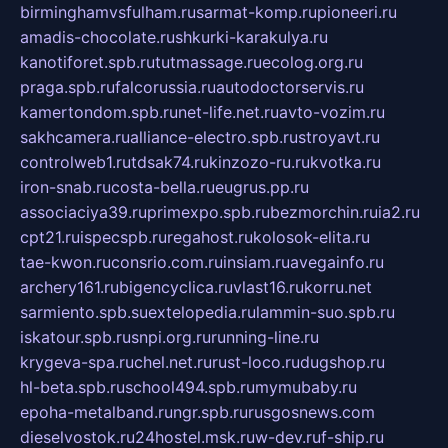
birminghamvsfulham.ru
sarmat-komp.ru
pioneeri.ru
amadis-chocolate.ru
shkurki-karakulya.ru
kanotiforet.spb.ru
tutmassage.ru
ecolog.org.ru
praga.spb.ru
falcorussia.ru
autodoctorservis.ru
kamertondom.spb.ru
net-life.net.ru
avto-vozim.ru
sakhcamera.ru
alliance-electro.spb.ru
stroyavt.ru
controlweb1.ru
tdsak74.ru
kinzozo-ru.ru
kvotka.ru
iron-snab.ru
costa-bella.ru
eugrus.pp.ru
associaciya39.ru
primexpo.spb.ru
bezmorchin.ru
ia2.ru
cpt21.ru
ispecspb.ru
regahost.ru
kolosok-elita.ru
tae-kwon.ru
consrio.com.ru
insiam.ru
avegainfo.ru
archery161.ru
bigencyclica.ru
vlast16.ru
korru.net
sarmiento.spb.su
extelopedia.ru
lammin-suo.spb.ru
iskatour.spb.ru
snpi.org.ru
running-line.ru
krygeva-spa.ru
chel.net.ru
rust-loco.ru
dugshop.ru
hl-beta.spb.ru
school494.spb.ru
mymubaby.ru
epoha-metalband.ru
ngr.spb.ru
rusgosnews.com
dieselvostok.ru
24hostel.msk.ru
w-dev.ru
f-ship.ru