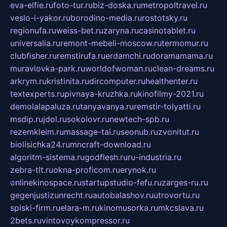
eva-elfie.ru
foto-tur.ru
biz-doska.ru
metropoltravel.ru
veslo-i-yakor.ru
borodino-media.ru
rostotsky.ru
regionufa.ru
weiss-bet.ru
zaryna.ru
casinotablet.ru
universalia.ru
remont-mebeli-moscow.ru
termomur.ru
clubfisher.ru
remstirufa.ru
erdamchi.ru
doramamama.ru
muraviovka-park.ru
worldofwoman.ru
clean-dreams.ru
arkrym.ru
kristinita.ru
dircomputer.ru
healthenter.ru
textexperts.ru
pivnaya-kruzhka.ru
kinofilmy-2021.ru
demolalapaluza.ru
tanyavanya.ru
remstir-tolyatti.ru
msdip.ru
jdol.ru
sokolovr.ru
newtech-spb.ru
rezemkleim.ru
massage-tai.ru
seonub.ru
zvonitut.ru
biolisichka24.ru
mncraft-download.ru
algoritm-sistema.ru
godflesh.ru
ru-industria.ru
zebra-tlt.ru
okna-proficom.ru
erynok.ru
onlinekinospace.ru
startupstudio-fefu.ru
zarges-ru.ru
gegenjustizunrecht.ru
autobalashov.ru
utrovortu.ru
spiski-firm.ru
elara-m.ru
kinomusorka.ru
mkcslava.ru
2bets.ru
vintovoykompressor.ru