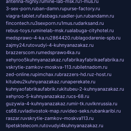
antenna-highly.ru
mine-lab-msk.ru
1-mus.ru
3-sex-porn.ru
ban-damn.ru
purse-factory.ru
viagra-tablet.ru
fasbags.ru
adler-jun.ru
bandamn.ru
fincontech.ru
3sexporn.ru
1mus.ru
darksand.ru
rebus-toys.ru
minelab-msk.ru
alabuga-cityhotel.ru
medsprawo-4-ka.ru
2864420.ru
blagodarenie-spb.ru
zajmy24.ru
tovudyi-4-kuhnyanazakaz.ru
brazzerscom.ru
medsprawo4ka.ru
xehyroo5kuhnyanazakaz.ru
fabrikayfabrikaefabrika.ru
vskrytie-zamkov-moskva-113.ru
biletnadom.ru
zed-online.ru
pimchax.ru
brazzers-hd.ru
z-host.ru
kitubeu2kuhnyanazakaz.ru
naperekate.ru
kuhnyaofabrikaufabrik.ru
kitubeu-2-kuhnyanazakaz.ru
xehyroo-5-kuhnyanazakaz.ru
cs-68.ru
guzywia-4-kuhnyanazakaz.ru
mir-tk.ru
vlknrussia.ru
cs68.ru
vladivostok-map.ru
video-seks.ru
bankaribi.ru
raszar.ru
vskrytie-zamkov-moskva113.ru
lipetsktelecom.ru
tovudyi4kuhnyanazakaz.ru