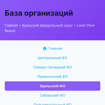
База организаций
Главная
»
Уральский федеральный округ
» Laser Glow
Beauty
🏠 Главная
Центральный ФО
Северо-Западный ФО
Приволжский ФО
Уральский ФО
Сибирский ФО
Дальневосточный ФО