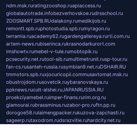
ndm.msk.ru
ratingzooshop.ru
apiaccess.ru
globalautotrade.info
bezverhovskoe.ru
drsschool.ru
ZOOSMART.SPB.RU
dalakony.ru
medikijob.ru
remontt.spb.ru
photostudia.spb.ru
myragon.ru
terramia.ru
academy62.ru
gardengallereya.ru
rti.com.ru
artem-news.ru
biserinca.ru
krasnodarkurort.com
imshowtv.ru
mebel-v-tule.ru
mobtopik.ru
pcsecurity.net.ru
tool-sib.ru
multimetrunit.ru
sp-tour.ru
fan-cs.ru
santeh-russia.ru
symbian9.net.ru
DSHAIR.RU
tmmotors.spb.ru
xjocuricopii.com
musavtomat.msk.ru
obustrojdom.ru
sovetcik.ru
ybaranovskaya.ru
ppknews.ru
cult-alshei.ru
JAPANRUSSIA.RU
proekciyamebel.ru
imper-finans.ru
rim.org.ru
glamourai.ru
brassminus.ru
zabor-pro.ru
ftn.pp.ru
dorogoe58.ru
laimengpacker.ru
kuzova-zapchasti.ru
sageerp.ru
taxodrom.ru
dsrazvitie.ru
hardcity.net.ru
ratinghomegames.ru
topservice25.ru
gubernyan.ru
gtglasslined.ru
ii4.ru
tssport.spb.ru
andorra24.com