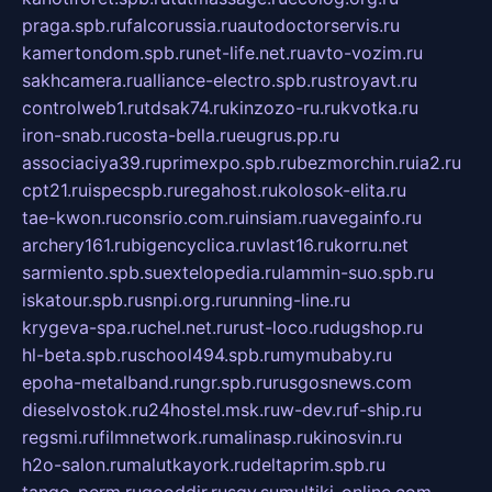
praga.spb.ru
falcorussia.ru
autodoctorservis.ru
kamertondom.spb.ru
net-life.net.ru
avto-vozim.ru
sakhcamera.ru
alliance-electro.spb.ru
stroyavt.ru
controlweb1.ru
tdsak74.ru
kinzozo-ru.ru
kvotka.ru
iron-snab.ru
costa-bella.ru
eugrus.pp.ru
associaciya39.ru
primexpo.spb.ru
bezmorchin.ru
ia2.ru
cpt21.ru
ispecspb.ru
regahost.ru
kolosok-elita.ru
tae-kwon.ru
consrio.com.ru
insiam.ru
avegainfo.ru
archery161.ru
bigencyclica.ru
vlast16.ru
korru.net
sarmiento.spb.su
extelopedia.ru
lammin-suo.spb.ru
iskatour.spb.ru
snpi.org.ru
running-line.ru
krygeva-spa.ru
chel.net.ru
rust-loco.ru
dugshop.ru
hl-beta.spb.ru
school494.spb.ru
mymubaby.ru
epoha-metalband.ru
ngr.spb.ru
rusgosnews.com
dieselvostok.ru
24hostel.msk.ru
w-dev.ru
f-ship.ru
regsmi.ru
filmnetwork.ru
malinasp.ru
kinosvin.ru
h2o-salon.ru
malutkayork.ru
deltaprim.spb.ru
tango-perm.ru
gooddir.ru
sgv.su
multiki-online.com