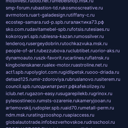
mobilvest.ru
bbd.net.ru
mebelshop.msk.ru
smp-forum.ru
bastion-td.ru
kosmoscreative.ru
avrmotors.ru
art-galadesign.ru
tiffany-c.ru
ecostep-samara.ru
d-p.spb.ru
галактика73.рф
sko.com.ru
davitamebel-spb.ru
fotsis.ru
tesiaes.ru
kokoroyari.spb.ru
blesna-kazan.ru
mossilver.ru
lenderoq.ru
sergeydobrin.ru
tochkazvuka.msk.ru
people-of-art.ru
bezzubova.ru
clubtibet.ru
orior-aks.ru
dynamoauto.ru
szk-favorit.ru
carlines.ru
flatnsk.ru
kingbolenskaner.ru
alex-motor.ru
astroline.net.ru
act1.spb.ru
polyglot.com.ru
gidlipetsk.ru
ooo-driada.ru
detsad125.ru
mir-zdoroviya.ru
bruslanovo.ru
siterem.ru
council.spb.ru
лодкипатриот.рф
kafekolizey.ru
iclub.net.ru
gazon-easy.ru
sugarepilekb.ru
grinox.ru
pylesostineco.ru
msts-ozarenie.ru
kameryjooan.ru
artemovskij.ru
dopler.spb.ru
aid70.ru
metall-perm.ru
ndm.msk.ru
ratingzooshop.ru
apiaccess.ru
globalautotrade.info
bezverhovskoe.ru
drsschool.ru