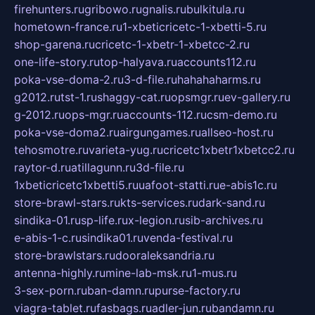
firehunters.ru
gribowo.ru
gnalis.ru
bulkitula.ru
hometown-france.ru
1-xbeticricetc-1-xbetti-5.ru
shop-garena.ru
cricetc-1-xbetr-1-xbetcc-2.ru
one-life-story.ru
top-halyava.ru
accounts112.ru
poka-vse-doma-2.ru
3-d-file.ru
hahahaharms.ru
g2012.ru
tst-1.ru
shaggy-cat.ru
opsmgr.ru
ev-gallery.ru
g-2012.ru
ops-mgr.ru
accounts-112.ru
csm-demo.ru
poka-vse-doma2.ru
airgungames.ru
allseo-host.ru
tehosmotre.ru
varieta-yug.ru
cricetc1xbetr1xbetcc2.ru
raytor-d.ru
atillagunn.ru
3d-file.ru
1xbeticricetc1xbetti5.ru
uafoot-statti.ru
e-abis1c.ru
store-brawl-stars.ru
kts-services.ru
dark-sand.ru
sindika-01.ru
sp-life.ru
x-legion.ru
sib-archives.ru
e-abis-1-c.ru
sindika01.ru
venda-festival.ru
store-brawlstars.ru
dooraleksandria.ru
antenna-highly.ru
mine-lab-msk.ru
1-mus.ru
3-sex-porn.ru
ban-damn.ru
purse-factory.ru
viagra-tablet.ru
fasbags.ru
adler-jun.ru
bandamn.ru