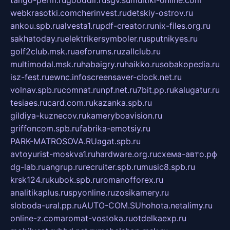
webkrasotki.com
cherinvest.ru
detskiy-ostrov.ru
ankou.spb.ru
alvesta1.ru
pdf-creator.ru
nix-files.org.ru
sakhatoday.ru
elektrikersymboler.ru
sputnikyes.ru
golf2club.msk.ru
aeforums.ru
zallclub.ru
multimodal.msk.ru
habaigry.ru
haikko.ru
sobakopedia.ru
isz-fest.ru
ewnc.info
screensaver-clock.net.ru
volnav.spb.ru
comnat.ru
npf.net.ru
7bit.pp.ru
kalugatur.ru
tesiaes.ru
card.com.ru
kazanka.spb.ru
gildiya-kuznecov.ru
kameryboavision.ru
griffoncom.spb.ru
fabrika-emotsiy.ru
PARK-MATROSOVA.RU
agat.spb.ru
avtoyurist-moskva1.ru
hardware.org.ru
схема-авто.рф
dg-lab.ru
angrup.ru
recruiter.spb.ru
music8.spb.ru
krsk124.ru
kubok.spb.ru
romanofforex.ru
analitikaplus.ru
spyonline.ru
zosikamery.ru
sloboda-ural.pp.ru
AUTO-COM.SU
hohota.net
alimy.ru
online-z.com
aromat-vostoka.ru
otdelkaexp.ru