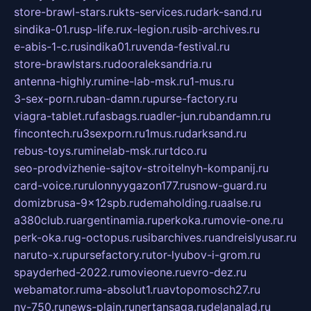
store-brawl-stars.ru
kts-services.ru
dark-sand.ru
sindika-01.ru
sp-life.ru
x-legion.ru
sib-archives.ru
e-abis-1-c.ru
sindika01.ru
venda-festival.ru
store-brawlstars.ru
dooraleksandria.ru
antenna-highly.ru
mine-lab-msk.ru
1-mus.ru
3-sex-porn.ru
ban-damn.ru
purse-factory.ru
viagra-tablet.ru
fasbags.ru
adler-jun.ru
bandamn.ru
fincontech.ru
3sexporn.ru
1mus.ru
darksand.ru
rebus-toys.ru
minelab-msk.ru
rtdco.ru
seo-prodvizhenie-sajtov-stroitelnyh-kompanij.ru
card-voice.ru
rulonnyygazon177.ru
snow-guard.ru
domizbrusa-9x12spb.ru
demaholding.ru
aalse.ru
a380club.ru
argentinamia.ru
perkoka.ru
movie-one.ru
perk-oka.ru
g-octopus.ru
sibarchives.ru
andreislyusar.ru
naruto-x.ru
pursefactory.ru
tor-lyubov-i-grom.ru
spayderhed-2022.ru
movieone.ru
evro-dez.ru
webamator.ru
ma-absolut1.ru
avtopomosch27.ru
nv-750.ru
news-plain.ru
nertansaga.ru
delanalad.ru