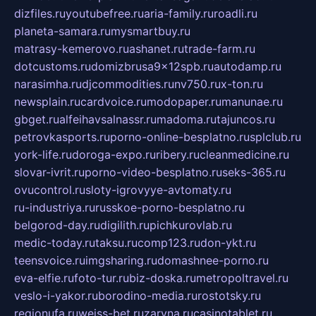
dizfiles.ru
youtubefree.ru
aria-family.ru
roadli.ru
planeta-samara.ru
mysmartbuy.ru
matrasy-kemerovo.ru
ashanet.ru
trade-farm.ru
dotcustoms.ru
domizbrusa9x12spb.ru
autodamp.ru
narasimha.ru
djcommodities.ru
nv750.ru
x-ton.ru
newsplain.ru
cardvoice.ru
modopaper.ru
manunae.ru
gbget.ru
alfeihavsalnassr.ru
madoma.ru
tajuncos.ru
petrovkasports.ru
porno-online-besplatno.ru
splclub.ru
york-life.ru
doroga-expo.ru
ribery.ru
cleanmedicine.ru
slovar-ivrit.ru
porno-video-besplatno.ru
seks-365.ru
ovucontrol.ru
sloty-igrovyye-avtomaty.ru
ru-industriya.ru
russkoe-porno-besplatno.ru
belgorod-day.ru
digilith.ru
pichkurovlab.ru
medic-today.ru
taksu.ru
comp123.ru
don-ykt.ru
teensvoice.ru
imgsharing.ru
domashnee-porno.ru
eva-elfie.ru
foto-tur.ru
biz-doska.ru
metropoltravel.ru
veslo-i-yakor.ru
borodino-media.ru
rostotsky.ru
regionufa.ru
weiss-bet.ru
zaryna.ru
casinotablet.ru