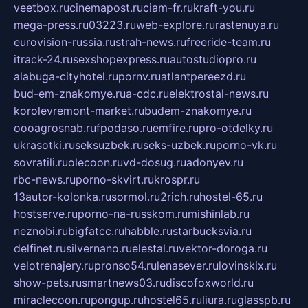
veetbox.ru
cinemapost.ru
ciam-fr.ru
kraft-you.ru
mega-press.ru
03223.ru
web-explore.ru
rastenuya.ru
eurovision-russia.ru
strah-news.ru
freeride-team.ru
itrack-24.ru
sexshopexpress.ru
autostudiopro.ru
alabuga-cityhotel.ru
pornv.ru
atlantpereezd.ru
bud-em-znakomye.ru
a-cdc.ru
elektrostal-news.ru
korolevremont-market.ru
budem-znakomye.ru
oooagrosnab.ru
fpodaso.ru
emfire.ru
pro-otdelky.ru
ukrasotki.ru
seksuzbek.ru
seks-uzbek.ru
porno-vk.ru
sovratili.ru
olecoon.ru
vd-dosug.ru
adonyev.ru
rbc-news.ru
porno-skvirt.ru
krospr.ru
13autor-kolonka.ru
sormol.ru
2rich.ru
hostel-65.ru
hostserve.ru
porno-na-russkom.ru
mishinlab.ru
neznobi.ru
bigfatcc.ru
habble.ru
starbucksvia.ru
delfinet.ru
silvernano.ru
elestal.ru
vektor-doroga.ru
velotrenajery.ru
pronso54.ru
lenasever.ru
lovinskix.ru
show-pets.ru
smartnews03.ru
discofoxworld.ru
miraclecoon.ru
pongup.ru
hostel65.ru
liura.ru
glasspb.ru