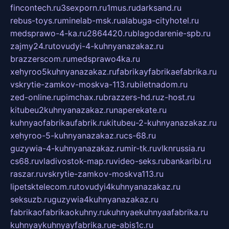
fincontech.ru
3sexporn.ru
1mus.ru
darksand.ru
rebus-toys.ru
minelab-msk.ru
alabuga-cityhotel.ru
medsprawo-4-ka.ru
2864420.ru
blagodarenie-spb.ru
zajmy24.ru
tovudyi-4-kuhnyanazakaz.ru
brazzerscom.ru
medsprawo4ka.ru
xehyroo5kuhnyanazakaz.ru
fabrikayfabrikaefabrika.ru
vskrytie-zamkov-moskva-113.ru
biletnadom.ru
zed-online.ru
pimchax.ru
brazzers-hd.ru
z-host.ru
kitubeu2kuhnyanazakaz.ru
naperekate.ru
kuhnyaofabrikaufabrik.ru
kitubeu-2-kuhnyanazakaz.ru
xehyroo-5-kuhnyanazakaz.ru
cs-68.ru
guzywia-4-kuhnyanazakaz.ru
mir-tk.ru
vlknrussia.ru
cs68.ru
vladivostok-map.ru
video-seks.ru
bankaribi.ru
raszar.ru
vskrytie-zamkov-moskva113.ru
lipetsktelecom.ru
tovudyi4kuhnyanazakaz.ru
seksuzb.ru
guzywia4kuhnyanazakaz.ru
fabrikaofabrikaokuhny.ru
kuhnyaekuhnyaafabrika.ru
kuhnyaykuhnyayfabrika.ru
e-abis1c.ru