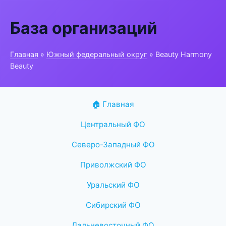
База организаций
Главная
»
Южный федеральный округ
» Beauty Harmony
Beauty
🏠 Главная
Центральный ФО
Северо-Западный ФО
Приволжский ФО
Уральский ФО
Сибирский ФО
Дальневосточный ФО