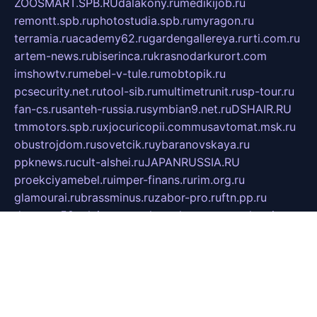
ZOOSMART.SPB.RU
dalakony.ru
medikijob.ru
remontt.spb.ru
photostudia.spb.ru
myragon.ru
terramia.ru
academy62.ru
gardengallereya.ru
rti.com.ru
artem-news.ru
biserinca.ru
krasnodarkurort.com
imshowtv.ru
mebel-v-tule.ru
mobtopik.ru
pcsecurity.net.ru
tool-sib.ru
multimetrunit.ru
sp-tour.ru
fan-cs.ru
santeh-russia.ru
symbian9.net.ru
DSHAIR.RU
tmmotors.spb.ru
xjocuricopii.com
musavtomat.msk.ru
obustrojdom.ru
sovetcik.ru
ybaranovskaya.ru
ppknews.ru
cult-alshei.ru
JAPANRUSSIA.RU
proekciyamebel.ru
imper-finans.ru
rim.org.ru
glamourai.ru
brassminus.ru
zabor-pro.ru
ftn.pp.ru
dorogoe58.ru
laimengpacker.ru
kuzova-zapchasti.ru
sageerp.ru
taxodrom.ru
dsrazvitie.ru
hardcity.net.ru
ratinghomegames.ru
topservice25.ru
gubernyan.ru
gtglasslined.ru
ii4.ru
tssport.spb.ru
andorra24.com
blackwallstreet.ru
oboimos.ru
optim-doors.com.ru
ikuch.ru
nycr.org.ru
npa21.ru
vremya-ch.spb.ru