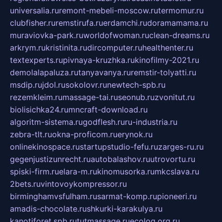
universalia.ru
remont-mebeli-moscow.ru
termomur.ru
clubfisher.ru
remstirufa.ru
erdamchi.ru
doramamama.ru
muraviovka-park.ru
worldofwoman.ru
clean-dreams.ru
arkrym.ru
kristinita.ru
dircomputer.ru
healthenter.ru
textexperts.ru
pivnaya-kruzhka.ru
kinofilmy-2021.ru
demolalapaluza.ru
tanyavanya.ru
remstir-tolyatti.ru
msdip.ru
jdol.ru
sokolovr.ru
newtech-spb.ru
rezemkleim.ru
massage-tai.ru
seonub.ru
zvonitut.ru
biolisichka24.ru
mncraft-download.ru
algoritm-sistema.ru
godflesh.ru
ru-industria.ru
zebra-tlt.ru
okna-proficom.ru
erynok.ru
onlinekinospace.ru
startupstudio-fefu.ru
zarges-ru.ru
gegenjustizunrecht.ru
autobalashov.ru
utrovortu.ru
spiski-firm.ru
elara-m.ru
kinomusorka.ru
mkcslava.ru
2bets.ru
vintovoykompressor.ru
birminghamvsfulham.ru
sarmat-komp.ru
pioneeri.ru
amadis-chocolate.ru
shkurki-karakulya.ru
kanotiforet.spb.ru
tutmassage.ru
ecolog.org.ru